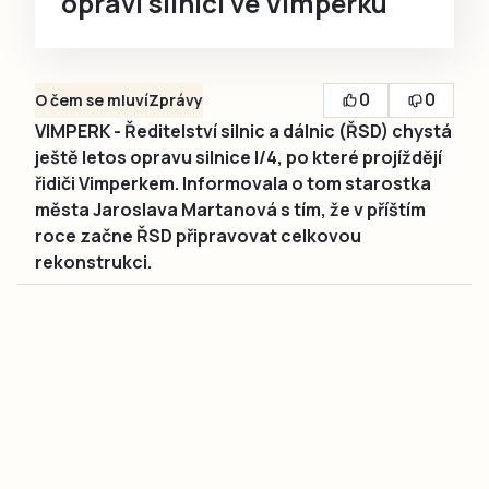
opraví silnici ve Vimperku
0
0
O čem se mluví
Zprávy
VIMPERK - Ředitelství silnic a dálnic (ŘSD) chystá
ještě letos opravu silnice I/4, po které projíždějí
řidiči Vimperkem. Informovala o tom starostka
města Jaroslava Martanová s tím, že v příštím
roce začne ŘSD připravovat celkovou
rekonstrukci.