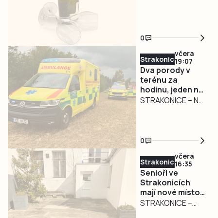
ostatní.
– Nebezpečně
Nadýchala téměř
kličkující osobní
3,3 promile
automobil
0
zaměstnal ve
středu v poledne
včera
Strakonicko
19:07
písecké policisty.
Dva porody v
Řidiči jedoucí po
terénu za
silnici I/29 ve
hodinu, jeden na
směru od Záhoří
čerpací stanici
STRAKONICE – Na
na Tábor
výjezdy k
upozornili na vůz
porodům v terénu
značky Dacia,
jsou záchranáři
0
jehož jízda
připraveni, dva
včera
ohrožovala
takové zásahy
Strakonicko
16:35
ostatní účastníky
během jediné
Senioři ve
provozu. Policisté
hodiny ale
Strakonicích
zjistili, že žena za
mají nové místo
představují i pro
pro setkávání.
STRAKONICE –
volantem je pod
zkušené posádky
Město pokračuje
Zázemí pro
silným vlivem
výjimečnou