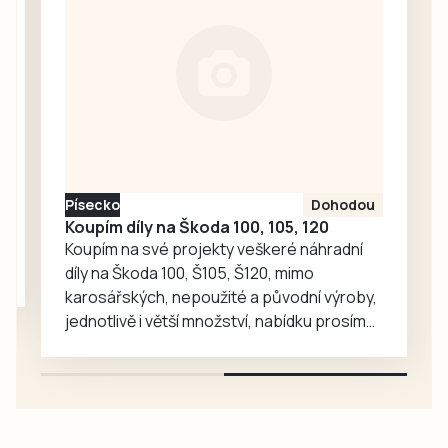
společné aktivity.
Chandlera má v
táborské
zoologické
zahradě velký
ohlas. Zájem o
medvědy baribaly
vzrostl. Zoo se
proto rozhodla, že
Písecko
Dohodou
je zájemcům
Koupím díly na Škoda 100, 105, 120
představí
Koupím na své projekty veškeré náhradní
mnohem…
díly na Škoda 100, Š105, Š120, mimo
karosářských, nepoužité a původní výroby,
jednotlivě i větší množství, nabídku prosím
pouze na e-mail: svorpi@seznam.cz.