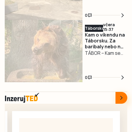
v modernizaci
seniory ve
alkoholu. Dechová
událost. Právě to
infocentra
Strakonicích se
zkouška ukázala
zažili v úterý 4.
0
opět posunulo dál.
téměř…
srpna strakoničtí
včera
U Infocentra pro
záchranáři.
Táborsko
15:37
seniory prošel
Nejprve pomáhali
Kam o víkendu na
rekonstrukcí
Táborsku. Za
novopečené
baribaly nebo na
dvorek, který nyní
mamince a
Chotovinské
TÁBOR – Kam se
nabízí
holčičce na
slavnosti
vydat o víkendu za
bezbariérový
čerpací stanici,
zábavou?
přístup, novou
krátce nato
Táborská zoo zve
dlažbu, lavičky i
asistovali u
0
na setkání s
květinovou
porodu chlapečka
medvědy baribaly.
výzdobu. Vznikl
jen…
Dovádění v novém
tak příjemný
bazénku plné
prostor pro
kamarádského
každodenní
škádlení
setkávání,
medvědích přátel
odpočinek i
Joeyho a