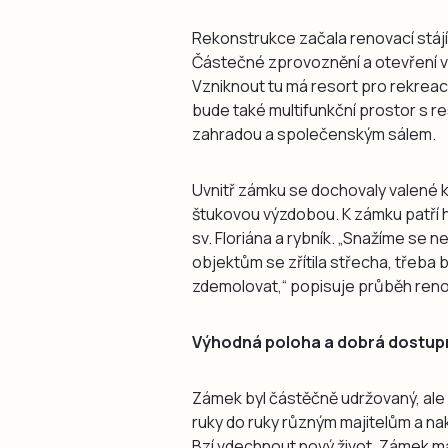
Rekonstrukce začala renovací stájí 
Částečné zprovoznění a otevření veř
Vzniknout tu má resort pro rekreac
bude také multifunkční prostor s re
zahradou a společenským sálem.
Uvnitř zámku se dochovaly valené k
štukovou výzdobou. K zámku patří h
sv. Floriána a rybník. „Snažíme se ne
objektům se zřítila střecha, třeba 
zdemolovat,“ popisuje průběh ren
Výhodná poloha a dobrá dostup
Zámek byl částěčně udržovaný, ale 
ruky do ruky různým majitelům a na
Bzí vdechnout nový život. Zámek m