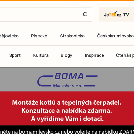
dějovicko
Písecko
Strakonicko
Českokrumlovsko
E-mail
Sport
Kultura
Blogy
Inspirace
Čtenáři p
Heslo
P
Přihlás
Ještě nemám ú