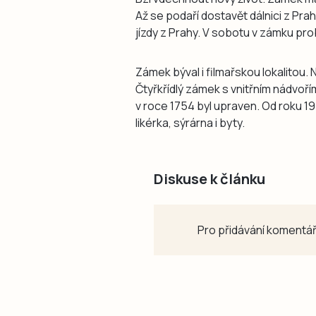
Až se podaří dostavět dálnici z Pr
jízdy z Prahy. V sobotu v zámku pro
Zámek býval i filmařskou lokalitou. N
Čtyřkřídlý zámek s vnitřním nádvoří
v roce 1754 byl upraven. Od roku 197
likérka, sýrárna i byty.
Diskuse k článku
Pro přidávání komentář