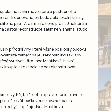
j společnost nyní nově stará a postupně ho
měrem k obnově nejen budov, ale i okolní krajiny,
slitelně patří. Areál má rozlohu přes 20 hektarů a
sná částka rekonstrukce zatím není známá, studio
šily přírodní vlivy, které vážně poškodily budovu
okamžitě zaměřit na její rekonstrukci tak, aby
ně využívat,“ říká Jana Mastíková, hlavní
mek koupilo a rozhodlo se ho rekonstruovat.
 zámek vydrží, takže jeho opravu studio plánuje
é, protože kvůli poškození krovu houbami a
 střechy,“ doplňuje Jana Mastíková.