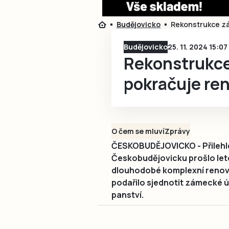
Budějovicko
Rekonstrukce zám
Budějovicko
25. 11. 2024 15:07
Rekonstrukce
pokračuje ren
O čem se mluví
Zprávy
ČESKOBUDĚJOVICKO - Přilehlé
Českobudějovicku prošlo leto
dlouhodobé komplexní renov
podařilo sjednotit zámecké úz
panství.