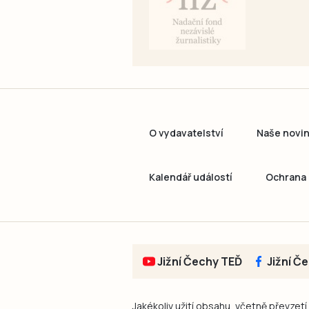
O vydavatelství
Naše novi
Kalendář událostí
Ochrana 
Jižní Čechy TEĎ
Jižní Č
Jakékoliv užití obsahu, včetně převzetí