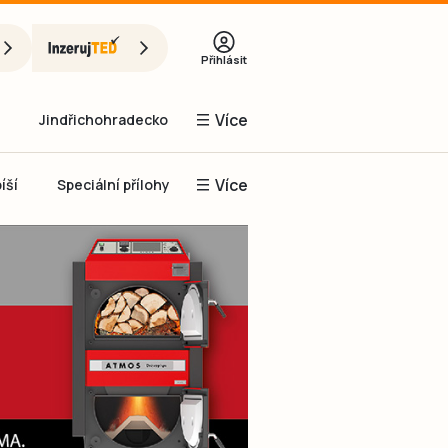
Přihlásit
Více
Jindřichohradecko
Více
íší
Speciální přílohy
Prachaticko
Inzerce
Obnovit heslo
řihlásit se
it se přes Facebook
čet, chci se
Registrovat