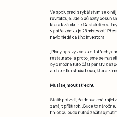
Ve spolupráci s rybářstvím se o ně
revitalizuje. Jde o důležitý posun s
která k zámku ze 14. století neodmy
v patře zámku je 28 místností. Pře
navíc hledá dalšího investora.
„Plány opravy zámku od střechy naru
restaurace, a proto jsme se museli 
bylo možné tuto část panství bezpeč
architektka studia Loxia, které zá
Musí sejmout střechu
Statik potvrdil, že dosud chátrající
zahájit příští rok. „Bude to náročn
hnilobou bude nutné začít sejmutím