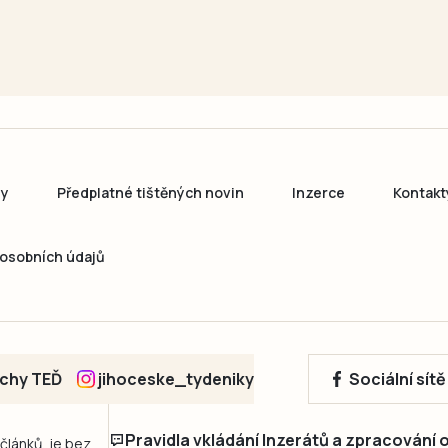
ny
Předplatné tištěných novin
Inzerce
Kontakt
osobních údajů
echy TEĎ
jihoceske_tydeniky
Sociální sít
Pravidla vkládání Inzerátů a zpracování
 článků, je bez