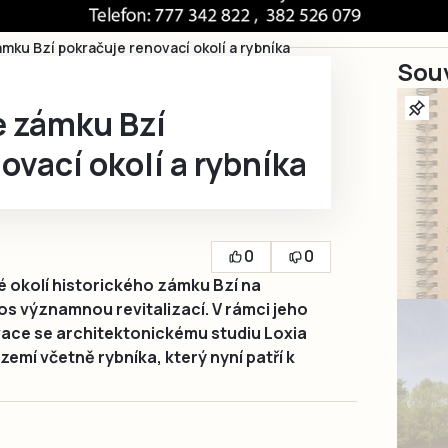
ku Bzí pokračuje renovací okolí a rybníka
Souv
 zámku Bzí
ovací okolí a rybníka
0
0
 okolí historického zámku Bzí na
s významnou revitalizací. V rámci jeho
ace se architektonickému studiu Loxia
emí včetně rybníka, který nyní patří k