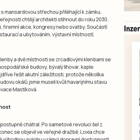
s mansardovou střechou přiléhající k zámku.
ejnosti chtějí architekti stihnout do roku 2030.
i, firemní akce, kongresy nebo svatby. Součástí
staurací a ubytováním, výstavní místností,
lenby a dvě místnosti se zrcadlovými klenbami se
ospodářské budovy, bývalý lihovar, kaple
jdříve řešit akutní záležitosti, protože několika
budovu okálů jsme museli kvůli havarijnímu stavu
ovace Mastíková.
Milevsko
nost
Zdarma / za odvoz
Daruji do dobrých
rukou kotě
postupně chátral. Po sametové revoluci šel z
konec se objevil ve veřejné dražbě. Loxia chce
Daruji do dobrých rukou
á výhodnou polohu v rámci dopravní dostupnosti.
kotě-kočka, odčervené,