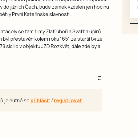
ahy do jižních Čech, bude zámek vzdálen jen hodinu
mazlivé, ihned k odběru.
běhly První Kateřinské slavnosti.
atáčely se tam filmy Zlatí úhoři a Svatba upírů.
m byl přestavěn kolem roku 1651 ze starší tvrze,
8 sídlilo v objektu JZD Rozkvět, dále zde byla
ů je nutné se
přihlásit
/
registrovat
.