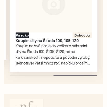
Michaela
Pimperová z
infocentra. Loni
trasa prohlídky
vedla přes ulici Na
Pršíně do
Písecko
Dohodou
rožmberského
Koupím díly na Škoda 100, 105, 120
hradu. Tentokrát
Koupím na své projekty veškeré náhradní
se…
díly na Škoda 100, Š105, Š120, mimo
karosářských, nepoužité a původní výroby,
jednotlivě i větší množství, nabídku prosím
pouze na e-mail: svorpi@seznam.cz.