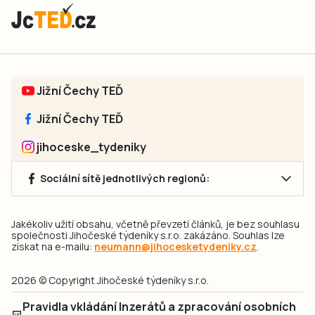
Jižní Čechy TEĎ
Jižní Čechy TEĎ
jihoceske_tydeniky
Sociální sítě jednotlivých regionů:
Jakékoliv užití obsahu, včetně převzetí článků, je bez souhlasu
společnosti Jihočeské týdeníky s.r.o. zakázáno. Souhlas lze
získat na e-mailu:
neumann@jihocesketydeniky.cz
.
2026 © Copyright Jihočeské týdeníky s.r.o.
Pravidla vkládání Inzerátů a zpracování osobních