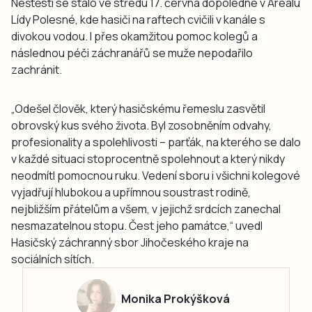
Neštěstí se stalo ve středu 17. června dopoledne v Areálu
Lídy Polesné, kde hasiči na raftech cvičili v kanále s
divokou vodou. I přes okamžitou pomoc kolegů a
následnou péči záchranářů se muže nepodařilo
zachránit.
„Odešel člověk, který hasičskému řemeslu zasvětil
obrovský kus svého života. Byl zosobněním odvahy,
profesionality a spolehlivosti – parťák, na kterého se dalo
v každé situaci stoprocentně spolehnout a který nikdy
neodmítl pomocnou ruku. Vedení sboru i všichni kolegové
vyjadřují hlubokou a upřímnou soustrast rodině,
nejbližším přátelům a všem, v jejichž srdcích zanechal
nesmazatelnou stopu. Čest jeho památce,“ uvedl
Hasičský záchranný sbor Jihočeského kraje na
sociálních sítích.
Monika Prokýšková