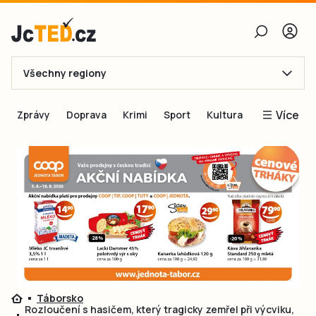
Všechny regiony
E-mail
Více
Zprávy
Doprava
Krimi
Sport
Kultura
Heslo
Blogy
Obnovit heslo
Inspirace
Čtenáři píší
Přihlásit se
Speciální přílohy
Přihlásit se přes Facebook
Inzerce
Ještě nemám účet, chci se
Registrovat
Táborsko
Rozloučení s hasičem, který tragicky zemřel při výcviku,