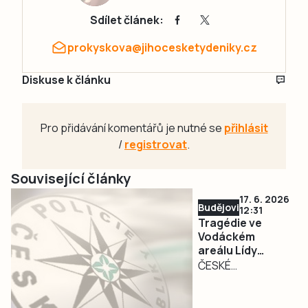
Sdílet článek:
prokyskova@jihocesketydeniky.cz
Diskuse k článku
Pro přidávání komentářů je nutné se
přihlásit
/
registrovat
.
Související články
17. 6. 2026
Budějovicko
12:31
Tragédie ve
Vodáckém
areálu Lídy
Polesné: Při
ČESKÉ
výcviku se tam
BUDĚJOVICE –
utopil hasič
Neštěstí se stalo