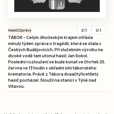
1
1
Hasiči
Zprávy
TÁBOR – Celým Jihočeským krajem otřásla
minulý týden zpráva o tragédii, která se stala v
Českých Budějovicích. Při služebním výcviku na
divoké vodě tam utonul hasič Jan Sokol.
Poslední rozloučení se bude konat ve čtvrtek 25.
června ve 13 hodin v obřadní síni táborského
krematoria. Právě z Tábora dvaačtyřicetiletý
hasič pocházel. Sloužil na stanici v Týně nad
Vltavou.