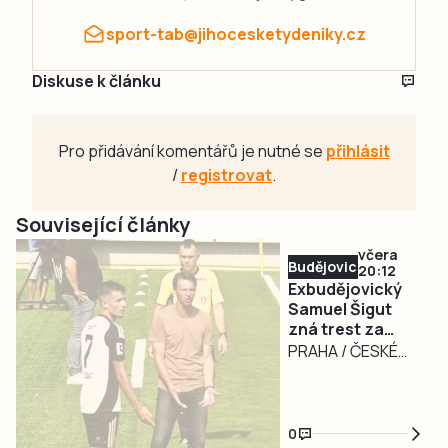
sport-tab@jihocesketydeniky.cz
Diskuse k článku
Pro přidávání komentářů je nutné se
přihlásit
/
registrovat
.
Související články
včera
Budějovicko
20:12
Exbudějovický
Samuel Šigut
zná trest za
úplatkářskou
PRAHA / ČESKÉ
aféru. Nezahraje
BUDĚJOVICE – Měl
si 16 měsíců
nakročeno k velké
kariéře, dneska už
0
měl být hráčem