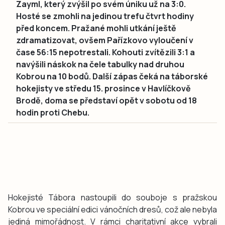
Zayml, který zvýšil po svém úniku už na 3:0.
Hosté se zmohli na jedinou trefu čtvrt hodiny
před koncem. Pražané mohli utkání ještě
zdramatizovat, ovšem Pařízkovo vyloučení v
čase 56:15 nepotrestali. Kohouti zvítězili 3:1 a
navýšili náskok na čele tabulky nad druhou
Kobrou na 10 bodů. Další zápas čeká na táborské
hokejisty ve středu 15. prosince v Havlíčkově
Brodě, doma se představí opět v sobotu od 18
hodin proti Chebu.
Hokejisté Tábora nastoupili do souboje s pražskou
Kobrou ve speciální edici vánočních dresů, což ale nebyla
jediná mimořádnost. V rámci charitativní akce vybrali