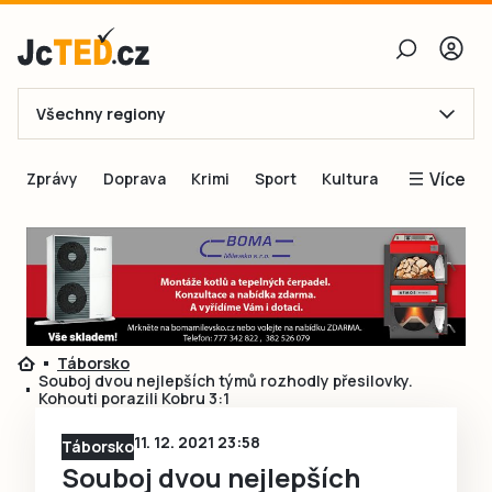
Všechny regiony
E-mail
Více
Zprávy
Doprava
Krimi
Sport
Kultura
Heslo
Blogy
Obnovit heslo
Inspirace
Čtenáři píší
Přihlásit se
Speciální přílohy
Táborsko
Přihlásit se přes Facebook
Inzerce
Souboj dvou nejlepších týmů rozhodly přesilovky.
Kohouti porazili Kobru 3:1
Ještě nemám účet, chci se
Registrovat
11. 12. 2021 23:58
Táborsko
Souboj dvou nejlepších