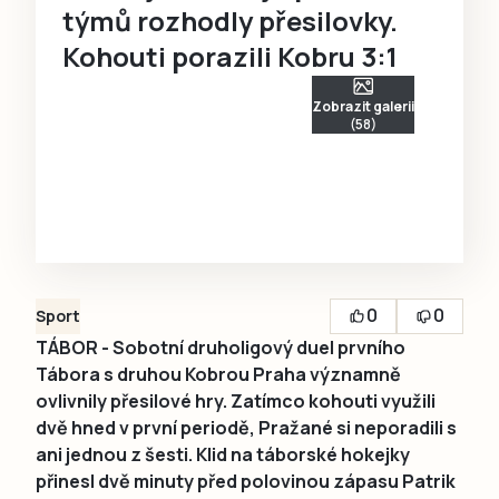
týmů rozhodly přesilovky.
Kohouti porazili Kobru 3:1
Zobrazit galerii
(58)
0
0
Sport
TÁBOR - Sobotní druholigový duel prvního
Tábora s druhou Kobrou Praha významně
ovlivnily přesilové hry. Zatímco kohouti využili
dvě hned v první periodě, Pražané si neporadili s
ani jednou z šesti. Klid na táborské hokejky
přinesl dvě minuty před polovinou zápasu Patrik