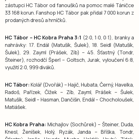
zástupci HC Tábor od fanoušků na pomoc malé Táničce
33 168 korun. Fanshop HC Tábor pak přidal 7 000 korun z
prodaných dresů a hrníčků.
HC Tábor – HC Kobra Praha 3:1
(2:0, 1:0, 0:1), branky a
nahrávky: 17. Endál (Matušík, Šulek), 18. Seidl (Matušík,
Šulek), 29. Zayml (Prášek, Zíb) – 45. Šťastný (Tondr,
Šteiner), rozhodčí Šperl – Goltsch, Jurak, vyloučení 6:8,
využití 2:0, 999 diváků.
HC Tábor:
Kolář (Dvořák) – Hajič, Hubata, Černý, Havelka,
Radoš, Pařízek, Čížek – Zíb, Zayml, Prášek – Šulek,
Matušík, Seidl – Hasman, Dančišin, Endál – Chocholoušek,
Matiášek.
HC Kobra Praha:
Michajlov (Sochůrek) – Šteiner, Duda,
Knesl, Ženíšek, Holý, Ryzák, Janda – Bříška, Tondr,