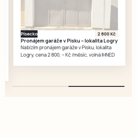
společně se…
bude studovat
mezinárodní
obchod a zároveň
nastupovat za
Písecko
2 800 Kč
univerzitní tým. V
Pronájem garáže v Pisku – lokalita Logry
rozhovoru
Nabízím pronájem garáže v Pisku, lokalita
popisuje cestu za
Logry, cena 2 800, – Kč /měsíc, volná IHNED
svým snem,
náročný přijímací…