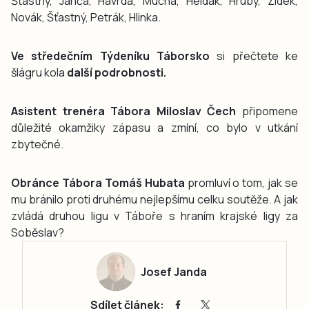
Šťastný, Janča, Havrda, Mucha, Heldák, Hrubý, Zídek,
Novák, Šťastný, Petrák, Hlinka.
Ve středečním Týdeníku Táborsko
si přečtete ke
šlágru kola
další podrobnosti.
Asistent trenéra Tábora Miloslav Čech
připomene
důležité okamžiky zápasu a zmíní, co bylo v utkání
zbytečné.
Obránce Tábora Tomáš Hubata
promluví o tom, jak se
mu bránilo proti druhému nejlepšímu celku soutěže. A jak
zvládá druhou ligu v Táboře s hraním krajské ligy za
Soběslav?
Josef Janda
Sdílet článek: