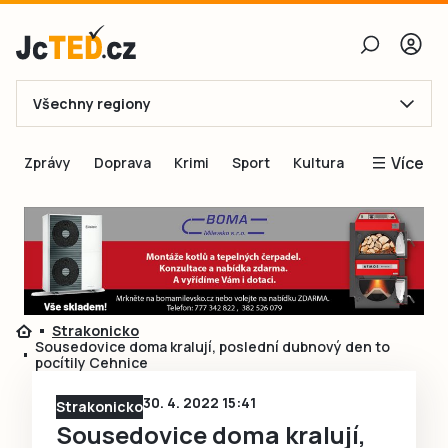
Všechny regiony
E-mail
Více
Zprávy
Doprava
Krimi
Sport
Kultura
Heslo
Blogy
Obnovit heslo
Inspirace
Čtenáři píší
Přihlásit se
Speciální přílohy
Strakonicko
Přihlásit se přes Facebook
Inzerce
Sousedovice doma kralují, poslední dubnový den to
pocítily Cehnice
Ještě nemám účet, chci se
Registrovat
30. 4. 2022 15:41
Strakonicko
Sousedovice doma kralují,