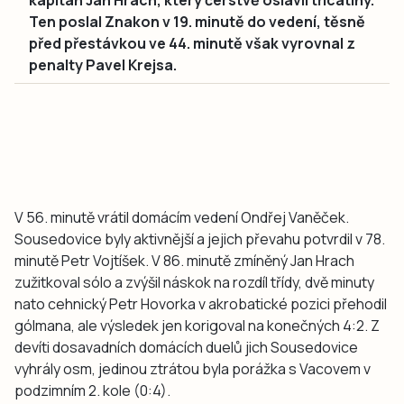
Ten poslal Znakon v 19. minutě do vedení, těsně
před přestávkou ve 44. minutě však vyrovnal z
penalty Pavel Krejsa.
V 56. minutě vrátil domácím vedení Ondřej Vaněček.
Sousedovice byly aktivnější a jejich převahu potvrdil v 78.
minutě Petr Vojtíšek. V 86. minutě zmíněný Jan Hrach
zužitkoval sólo a zvýšil náskok na rozdíl třídy, dvě minuty
nato cehnický Petr Hovorka v akrobatické pozici přehodil
gólmana, ale výsledek jen korigoval na konečných 4:2. Z
devíti dosavadních domácích duelů jich Sousedovice
vyhrály osm, jedinou ztrátou byla porážka s Vacovem v
podzimním 2. kole (0:4).