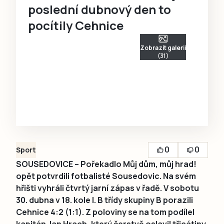
poslední dubnový den to
pocítily Cehnice
Zobrazit galerii
(31)
0
0
Sport
SOUSEDOVICE – Pořekadlo Můj dům, můj hrad!
opět potvrdili fotbalisté Sousedovic. Na svém
hřišti vyhráli čtvrtý jarní zápas v řadě. V sobotu
30. dubna v 18. kole I. B třídy skupiny B porazili
Cehnice 4:2 (1:1). Z poloviny se na tom podílel
kapitán Jan Hrach, který čerstvě oslavil třicátiny.