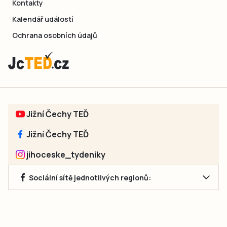
Kontakty
Kalendář událostí
Ochrana osobních údajů
Jižní Čechy TEĎ
Jižní Čechy TEĎ
jihoceske_tydeniky
Sociální sítě jednotlivých regionů:
Jakékoliv užití obsahu, včetně převzetí článků, je bez souhlasu
společnosti Jihočeské týdeníky s.r.o. zakázáno. Souhlas lze
získat na e-mailu:
neumann@jihocesketydeniky.cz
.