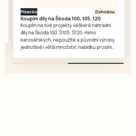
Jihočeská
amatérská liga a
Písecko
Dohodou
Koupím díly na Škoda 100, 105, 120
Západočeská
Koupím na své projekty veškeré náhradní
amatérská liga….
díly na Škoda 100, Š105, Š120, mimo
karosářských, nepoužité a původní výroby,
jednotlivě i větší množství, nabídku prosím
pouze na e-mail: svorpi@seznam.cz.