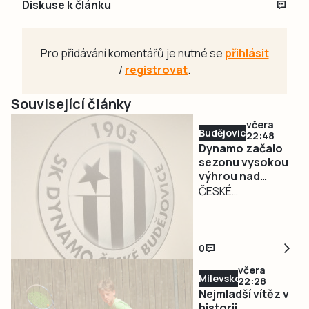
Diskuse k článku
Pro přidávání komentářů je nutné se
přihlásit
/
registrovat
.
Související články
včera
Budějovicko
22:48
Dynamo začalo
sezonu vysokou
výhrou nad
Admirou.
ČESKÉ
Fanoušci jsou
BUDĚJOVICE – Po
příjemně
téměř 50 letech
překvapeni
se dnes šlo v
0
Českých
včera
Budějovicích na
Milevsko
22:28
třetí ligu.
Nejmladší vítěz v
Naposledy to bylo
historii