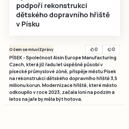
podpoří rekonstrukci
dětského dopravního hřiště
v Písku
0
0
O čem se mluví
Zprávy
PÍSEK - Společnost Aisin Europe Manufacturing
Czech, která již řadu let úspěšně působí v
písecké průmyslové zóně, přispěje městu Písek
na rekonstrukci dětského dopravního hřiště 3,5
milionu korun. Modernizace hřiště, které město
odkoupilo v roce 2023, začala loni na podzim a
letos na jaře by měla být hotova.