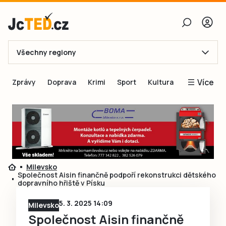
Všechny regiony
E-mail
Více
Zprávy
Doprava
Krimi
Sport
Kultura
Heslo
Blogy
Obnovit heslo
Inspirace
Čtenáři píší
Přihlásit se
Speciální přílohy
Milevsko
Přihlásit se přes Facebook
Inzerce
Společnost Aisin finančně podpoří rekonstrukci dětského
dopravního hřiště v Písku
Ještě nemám účet, chci se
Registrovat
5. 3. 2025 14:09
Milevsko
Společnost Aisin finančně