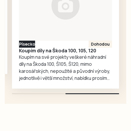
Michaela
Pimperová z
infocentra. Loni
trasa prohlídky
vedla přes ulici Na
Pršíně do
Písecko
Dohodou
rožmberského
Koupím díly na Škoda 100, 105, 120
hradu. Tentokrát
Koupím na své projekty veškeré náhradní
se…
díly na Škoda 100, Š105, Š120, mimo
karosářských, nepoužité a původní výroby,
jednotlivě i větší množství, nabídku prosím
pouze na e-mail: svorpi@seznam.cz.