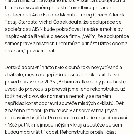
našich silnicích. Děkujeme městu Písek za spolupráci na
tomto smysluplném projektu,“ uvedl viceprezident
společnosti Aisin Europe Manufacturing Czech Zdeněk
Rataj. Starosta Michal Čapek doufá, že spolupráce se
společností AISIN bude pokračovat i nadále a mohla by
inspirovat další velké písecké firmy. „Věřím, že spolupráce
samosprávy a místních firem může přinést užitek oběma
stranám,“ poznamenal.
Dětské dopravní hřiště bylo dlouhé roky nevyužívané a
chátralo, město se jej řadu let snažilo odkoupit, to se
povedlo až v roce 2023. „Během krátké doby jsme hřiště
uvedli do provozu a plánovali jsme jeho rekonstrukci, už
totiž nevyhovovalo normám a nemohly se na něm
například konat dopravní soutěže mladých cyklistů. Děti
z našeho regionu je tak musely absolvovat na jiných
dopravních hřištích. Po rekonstrukci bude naše dopravní
hřiště patřit k nejmodernějším v kraji a soutěže se sem
budou moci vrátit,“ dodal. Rekonstrukcí prošla i část