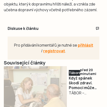
objektu, který k dopravnímu hřišti náleží, a vznikla zde
učebna dopravní výchovy včetně potřebného zázemí.
Diskuse k článku
Pro přidávání komentářů je nutné se
přihlásit
/
registrovat
.
Související články
před 20
Táborsko
minutami
Když spánek
škodí zdraví.
Pomoci může
spánková
TÁBOR –
ambulance v
Chrápání, výrazná
táborské
únava, denní
nemocnici