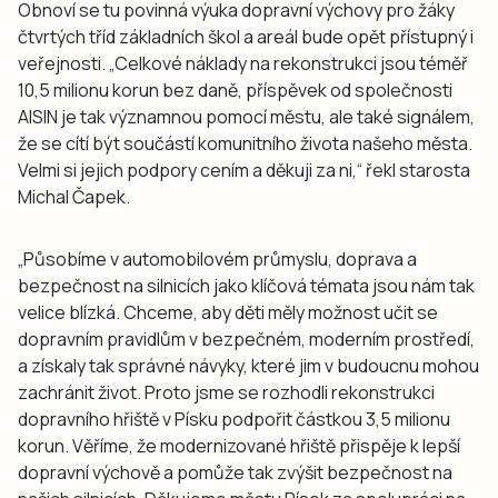
Obnoví se tu povinná výuka dopravní výchovy pro žáky
čtvrtých tříd základních škol a areál bude opět přístupný i
veřejnosti. „Celkové náklady na rekonstrukci jsou téměř
10,5 milionu korun bez daně, příspěvek od společnosti
AISIN je tak významnou pomocí městu, ale také signálem,
že se cítí být součástí komunitního života našeho města.
Velmi si jejich podpory cením a děkuji za ni,“ řekl starosta
Michal Čapek.
„Působíme v automobilovém průmyslu, doprava a
bezpečnost na silnicích jako klíčová témata jsou nám tak
velice blízká. Chceme, aby děti měly možnost učit se
dopravním pravidlům v bezpečném, moderním prostředí,
a získaly tak správné návyky, které jim v budoucnu mohou
zachránit život. Proto jsme se rozhodli rekonstrukci
dopravního hřiště v Písku podpořit částkou 3,5 milionu
korun. Věříme, že modernizované hřiště přispěje k lepší
dopravní výchově a pomůže tak zvýšit bezpečnost na