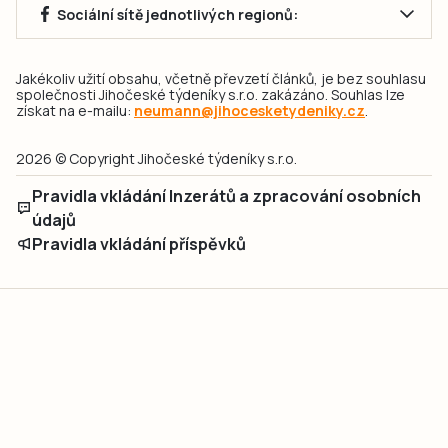
Sociální sítě jednotlivých regionů:
Jakékoliv užití obsahu, včetně převzetí článků, je bez souhlasu
společnosti Jihočeské týdeníky s.r.o. zakázáno. Souhlas lze
získat na e-mailu:
neumann@jihocesketydeniky.cz
.
2026 © Copyright Jihočeské týdeníky s.r.o.
Pravidla vkládání Inzerátů a zpracování osobních
údajů
Pravidla vkládání příspěvků
Hlavním cílem projektu „Nový vizuál webových stránek pro Jihočeské
týdeníky s.r.o." je optimalizace vizuálního stylu stávající značky a
modernizace grafického designu webu
jcted.cz
. Akcentována je funkčnost
uživatelského rozhraní webu, aby se stal moderním a přehledným zdrojem
důležitých a ověřených informací pro veřejnost. Projekt má zvýšit efektivitu a
zabezpečení poskytovaných služeb.