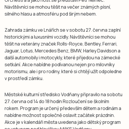
Návštěvníci se mohou těšit na večer známých písní,
silného hlasu a atmosféru pod širým nebem.
Zahrada zámku ve Lnářích se v sobotu 27. června zaplní
historickými a luxusními vozidly. Návštěvníci se mohou
těšit na veterány značek Rolls-Royce, Bentley, Ferrari,
Jaguar, Lotus, Mercedes Benz, BMW, Harley Davidson a
další automobily i motocykly, které přijedou na zámecké
setkání. Akce nabídne podívanou nejen pro milovníky
motorismu, ale i pro rodiny, které si chtějí užít odpoledne
v prostředí zámku.
Městské kulturní středisko Vodňany připravilo na sobotu
27. června od 14 do 18 hodin Rozloučení se školním
rokem. Program je určený především dětem a rodinám a
nabídne možnost společně oslavit začátek prázdnin.
Akce je v kalendáři města uvedena jako dětský program
se vstupem pod hlavičkou MěKS Vodňany.