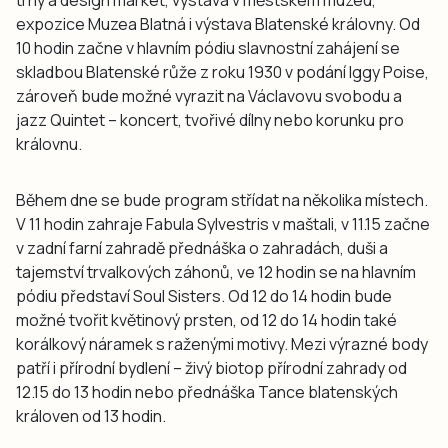
expozice Muzea Blatná i výstava Blatenské královny. Od
10 hodin začne v hlavním pódiu slavnostní zahájení se
skladbou Blatenské růže z roku 1930 v podání Iggy Poise,
zároveň bude možné vyrazit na Václavovu svobodu a
jazz Quintet – koncert, tvořivé dílny nebo korunku pro
královnu.
Během dne se bude program střídat na několika místech.
V 11 hodin zahraje Fabula Sylvestris v maštali, v 11.15 začne
v zadní farní zahradě přednáška o zahradách, duši a
tajemství trvalkových záhonů, ve 12 hodin se na hlavním
pódiu představí Soul Sisters. Od 12 do 14 hodin bude
možné tvořit květinový prsten, od 12 do 14 hodin také
korálkový náramek s raženými motivy. Mezi výrazné body
patří i přírodní bydlení – živý biotop přírodní zahrady od
12.15 do 13 hodin nebo přednáška Tance blatenských
královen od 13 hodin.