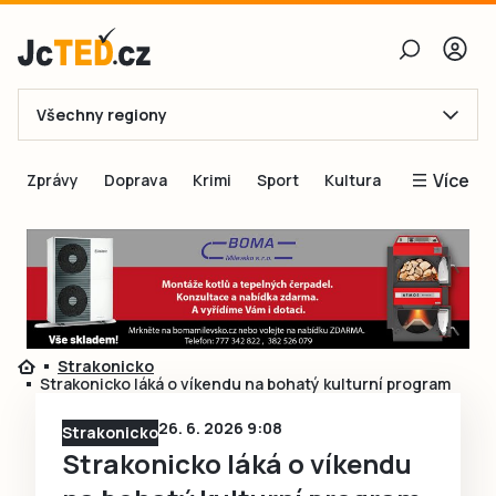
Všechny regiony
E-mail
Více
Zprávy
Doprava
Krimi
Sport
Kultura
Heslo
Blogy
Obnovit heslo
Inspirace
Čtenáři píší
Přihlásit se
Speciální přílohy
Strakonicko
Přihlásit se přes Facebook
Inzerce
Strakonicko láká o víkendu na bohatý kulturní program
Ještě nemám účet, chci se
Registrovat
26. 6. 2026 9:08
Strakonicko
Strakonicko láká o víkendu