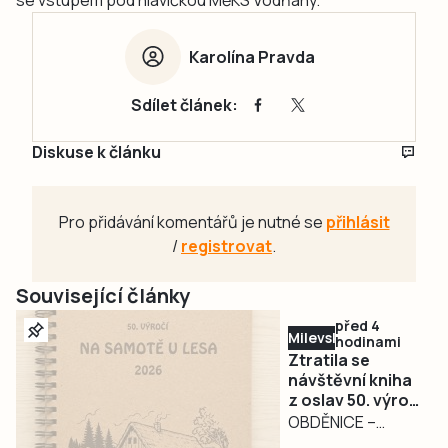
Karolína Pravda
Sdílet článek:
Diskuse k článku
Pro přidávání komentářů je nutné se
přihlásit
/
registrovat
.
Související články
před 4
Milevsko
hodinami
Ztratila se
návštěvní kniha
z oslav 50. výročí
filmu Na samotě
OBDĚNICE –
u lesa.
Nepříjemná