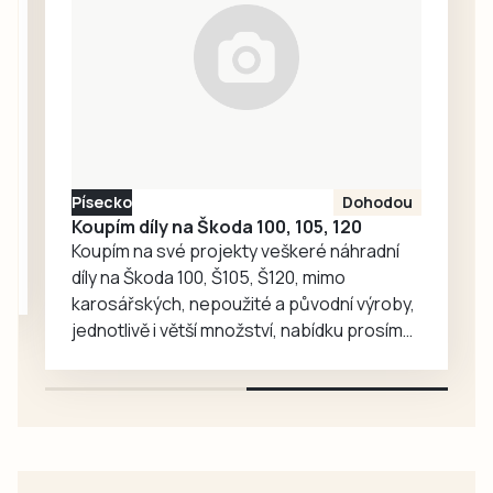
vysvětlení.
Ředitelka odboru
komunikace Nela
Friebová
odpověděla.
Písecko
Dohodou
Koupím díly na Škoda 100, 105, 120
Koupím na své projekty veškeré náhradní
díly na Škoda 100, Š105, Š120, mimo
karosářských, nepoužité a původní výroby,
jednotlivě i větší množství, nabídku prosím
pouze na e-mail: svorpi@seznam.cz.