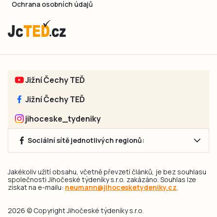
Ochrana osobních údajů
Jižní Čechy TEĎ
Jižní Čechy TEĎ
jihoceske_tydeniky
Sociální sítě jednotlivých regionů:
Jakékoliv užití obsahu, včetně převzetí článků, je bez souhlasu
společnosti Jihočeské týdeníky s.r.o. zakázáno. Souhlas lze
získat na e-mailu:
neumann@jihocesketydeniky.cz
.
2026 © Copyright Jihočeské týdeníky s.r.o.