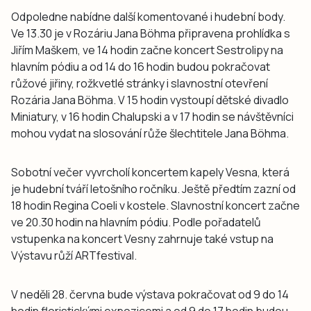
Odpoledne nabídne další komentované i hudební body.
Ve 13.30 je v Rozáriu Jana Böhma připravena prohlídka s
Jiřím Maškem, ve 14 hodin začne koncert Sestrolipy na
hlavním pódiu a od 14 do 16 hodin budou pokračovat
růžové jiřiny, rožkvetlé stránky i slavnostní otevření
Rozária Jana Böhma. V 15 hodin vystoupí dětské divadlo
Miniatury, v 16 hodin Chalupski a v 17 hodin se návštěvníci
mohou vydat na slosování růže šlechtitele Jana Böhma.
Sobotní večer vyvrcholí koncertem kapely Vesna, která
je hudební tváří letošního ročníku. Ještě předtím zazní od
18 hodin Regina Coeli v kostele. Slavnostní koncert začne
ve 20.30 hodin na hlavním pódiu. Podle pořadatelů
vstupenka na koncert Vesny zahrnuje také vstup na
Výstavu růží ARTfestival.
V neděli 28. června bude výstava pokračovat od 9 do 14
hodin floristickými expozicemi a od 9 do 17 hodin budou