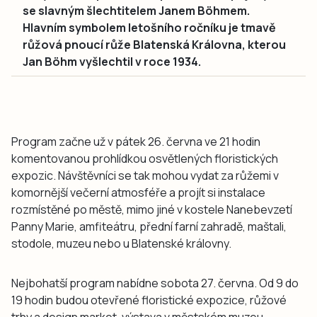
se slavným šlechtitelem Janem Böhmem.
Hlavním symbolem letošního ročníku je tmavě
růžová pnoucí růže Blatenská Královna, kterou
Jan Böhm vyšlechtil v roce 1934.
Program začne už v pátek 26. června ve 21 hodin
komentovanou prohlídkou osvětlených floristických
expozic. Návštěvníci se tak mohou vydat za růžemi v
komornější večerní atmosféře a projít si instalace
rozmístěné po městě, mimo jiné v kostele Nanebevzetí
Panny Marie, amfiteátru, přední farní zahradě, maštali,
stodole, muzeu nebo u Blatenské královny.
Nejbohatší program nabídne sobota 27. června. Od 9 do
19 hodin budou otevřené floristické expozice, růžové
trhy a design market, výstava v městském muzeu,