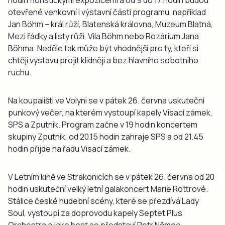
otevřené venkovní i výstavní části programu, například
Jan Böhm – král růží, Blatenská královna, Muzeum Blatná,
Mezi řádky a listy růží, Vila Böhm nebo Rozárium Jana
Böhma. Neděle tak může být vhodnější pro ty, kteří si
chtějí výstavu projít klidněji a bez hlavního sobotního
ruchu.
Na koupališti ve Volyni se v pátek 26. června uskuteční
punkový večer, na kterém vystoupí kapely Visací zámek,
SPS a Zputnik. Program začne v 19 hodin koncertem
skupiny Zputnik, od 20.15 hodin zahraje SPS a od 21.45
hodin přijde na řadu Visací zámek.
V Letním kině ve Strakonicích se v pátek 26. června od 20
hodin uskuteční velký letní galakoncert Marie Rottrové.
Stálice české hudební scény, které se přezdívá Lady
Soul, vystoupí za doprovodu kapely Septet Plus
Orchestra a jako host se představí Petr Němec.