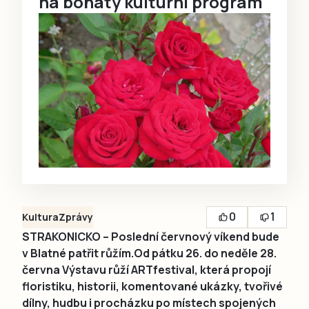
na bohatý kulturní program
0
1
Kultura
Zprávy
STRAKONICKO – Poslední červnový víkend bude
v Blatné patřit růžím.Od pátku 26. do neděle 28.
června Výstavu růží ARTfestival, která propojí
floristiku, historii, komentované ukázky, tvořivé
dílny, hudbu i procházku po místech spojených