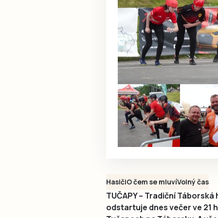
Hasiči
O čem se mluví
Volný čas
TUČAPY – Tradiční Táborská h
odstartuje dnes večer ve 21 h