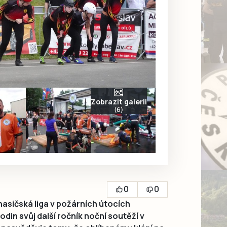
Zobrazit galerii
(6)
0
0
asičská liga v požárních útocích
odin svůj další ročník noční soutěží v