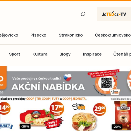
dějovicko
Písecko
Strakonicko
Českokrumlovsko
E-mail
Sport
Kultura
Blogy
Inspirace
Čtenáři p
Heslo
P
Přihlás
Ještě nemám ú