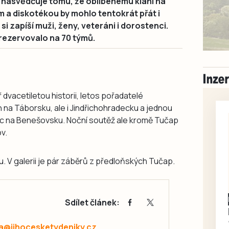
 nasvědčuje tomu, že oblíbenému klání na
m a diskotékou by mohlo tentokrát přát i
si zapíší muži, ženy, veteráni i dorostenci.
 rezervovalo na 70 týmů.
dvacetiletou historii, letos pořadatelé
 na Táborsku, ale i Jindřichohradecku a jednou
ic na Benešovsku. Noční soutěž ale kromě Tučap
v.
 V galerii je pár záběrů z předloňských Tučap.
Písecko
Dohodou
Sdílet článek:
Koupím díly na Škoda
100, 105, 120
a@jihocesketydeniky.cz