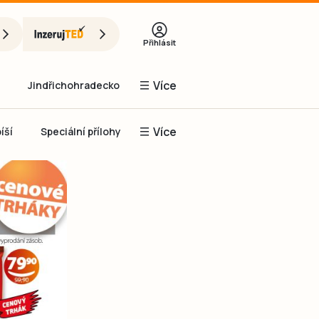
Přihlásit
Více
Jindřichohradecko
Více
íší
Speciální přílohy
Prachaticko
Inzerce
Obnovit heslo
řihlásit se
it se přes Facebook
čet, chci se
Registrovat