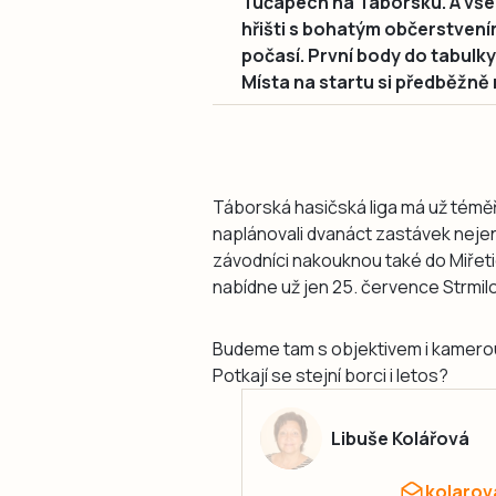
Tučapech na Táborsku. A vše
hřišti s bohatým občerstvení
počasí. První body do tabulky 
Místa na startu si předběžně
Táborská hasičská liga má už téměř 
naplánovali dvanáct zastávek nejen
závodníci nakouknou také do Miřet
nabídne už jen 25. července Strmilo
Budeme tam s objektivem i kamerou.
Potkají se stejní borci i letos?
Libuše Kolářová
kolarov