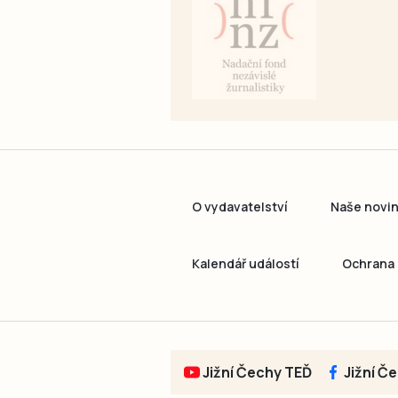
O vydavatelství
Naše novi
Kalendář událostí
Ochrana 
Jižní Čechy TEĎ
Jižní Č