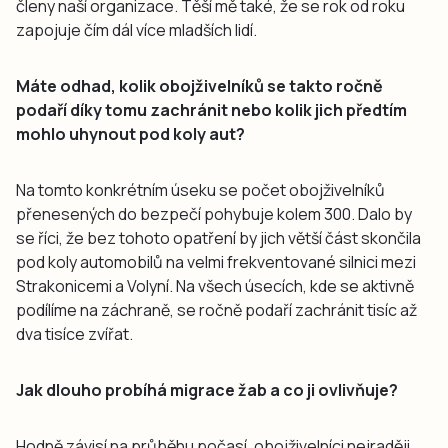
členy naší organizace. Těší mě také, že se rok od roku
zapojuje čím dál více mladších lidí.
Máte odhad, kolik obojživelníků se takto ročně
podaří díky tomu zachránit nebo kolik jich předtím
mohlo uhynout pod koly aut?
Na tomto konkrétním úseku se počet obojživelníků
přenesených do bezpečí pohybuje kolem 300. Dalo by
se říci, že bez tohoto opatření by jich větší část skončila
pod koly automobilů na velmi frekventované silnici mezi
Strakonicemi a Volyní. Na všech úsecích, kde se aktivně
podílíme na záchraně, se ročně podaří zachránit tisíc až
dva tisíce zvířat.
Jak dlouho probíhá migrace žab a co ji ovlivňuje?
Hodně závisí na průběhu počasí, obojživelníci nejraději