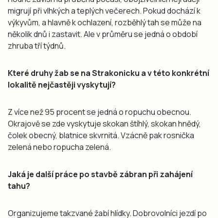
migrují při vlhkých a teplých večerech. Pokud dochází k
výkyvům, a hlavně k ochlazení, rozběhlý tah se může na
několik dnů i zastavit. Ale v průměru se jedná o období
zhruba tří týdnů.
Které druhy žab se na Strakonicku a v této konkrétní
lokalitě nejčastěji vyskytují?
Z více než 95 procent se jedná o ropuchu obecnou.
Okrajově se zde vyskytuje skokan štíhlý, skokan hnědý,
čolek obecný, blatnice skvrnitá. Vzácně pak rosnička
zelená nebo ropucha zelená.
Jaká je další práce po stavbě zábran při zahájení
tahu?
Organizujeme takzvané žabí hlídky. Dobrovolníci jezdí po