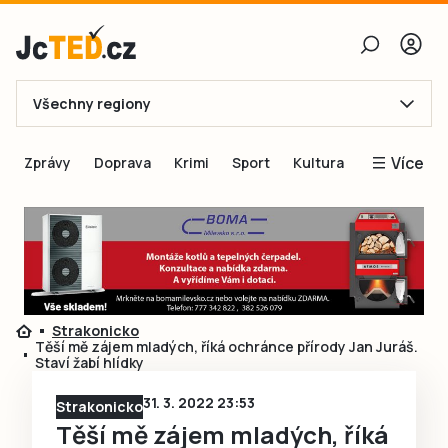
Všechny regiony
E-mail
Více
Zprávy
Doprava
Krimi
Sport
Kultura
Heslo
Blogy
Obnovit heslo
Inspirace
Čtenáři píší
Přihlásit se
Speciální přílohy
Strakonicko
Přihlásit se přes Facebook
Inzerce
Těší mě zájem mladých, říká ochránce přírody Jan Juráš.
Staví žabí hlídky
Ještě nemám účet, chci se
Registrovat
31. 3. 2022 23:53
Strakonicko
Těší mě zájem mladých, říká