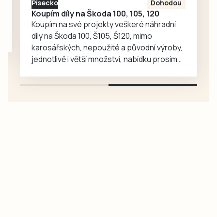
Písecko
Dohodou
Koupím díly na Škoda 100, 105, 120
Koupím na své projekty veškeré náhradní
díly na Škoda 100, Š105, Š120, mimo
karosářských, nepoužité a původní výroby,
jednotlivě i větší množství, nabídku prosím
pouze na e-mail: svorpi@seznam.cz.