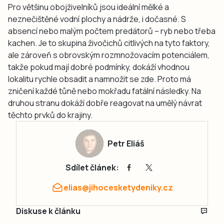
Pro většinu obojživelníků jsou ideální mělké a
neznečištěné vodní plochy a nádrže, i dočasné. S
absencí nebo malým počtem predátorů – ryb nebo třeba
kachen. Je to skupina živočichů citlivých na tyto faktory,
ale zároveň s obrovským rozmnožovacím potenciálem,
takže pokud mají dobré podmínky, dokáží vhodnou
lokalitu rychle obsadit a namnožit se zde. Proto má
zničení každé tůně nebo mokřadu fatální následky. Na
druhou stranu dokáží dobře reagovat na umělý návrat
těchto prvků do krajiny.
Petr Eliáš
Sdílet článek:
elias@jihocesketydeniky.cz
Diskuse k článku