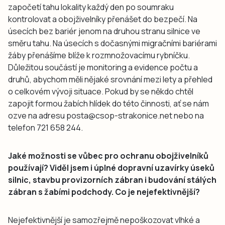
započetí tahu lokality každý den po soumraku
kontrolovat a obojživelníky přenášet do bezpečí. Na
úsecích bez bariér jenom na druhou stranu silnice ve
směru tahu. Na úsecích s dočasnými migračními bariérami
žáby přenášíme blíže k rozmnožovacímu rybníčku.
Důležitou součástí je monitoring a evidence počtu a
druhů, abychom měli nějaké srovnání mezi lety a přehled
o celkovém vývoji situace. Pokud by se někdo chtěl
zapojit formou žabích hlídek do této činnosti, ať se nám
ozve na adresu posta@csop-strakonice.net nebo na
telefon 721 658 244.
Jaké možnosti se vůbec pro ochranu obojživelníků
používají? Viděl jsem i úplné dopravní uzavírky úseků
silnic, stavbu provizorních zábran i budování stálých
zábran s žabími podchody. Co je nejefektivnější?
Nejefektivnější je samozřejmě nepoškozovat vlhké a