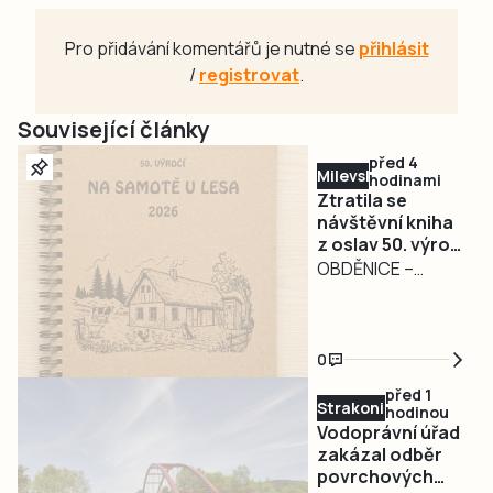
Pro přidávání komentářů je nutné se
přihlásit
/
registrovat
.
Související články
před 4
Milevsko
hodinami
Ztratila se
návštěvní kniha
z oslav 50. výročí
filmu Na samotě
OBDĚNICE –
u lesa.
Nepříjemná
Pořadatelé prosí
událost
o její vrácení
poznamenala
0
oslavy 50. výročí
před 1
kultovního filmu Na
Strakonicko
hodinou
samotě u lesa v
Vodoprávní úřad
Obděnicích na
zakázal odběr
povrchových
Petrovicku ze