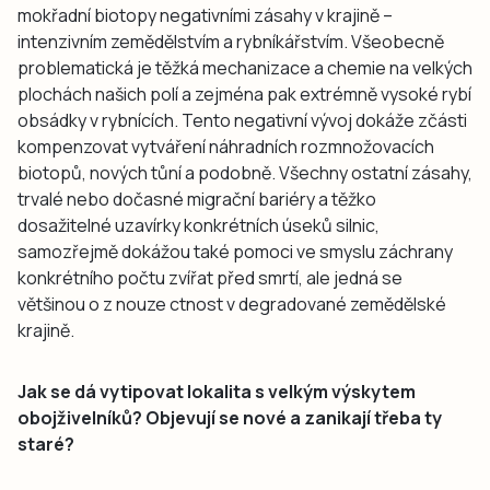
mokřadní biotopy negativními zásahy v krajině –
intenzivním zemědělstvím a rybníkářstvím. Všeobecně
problematická je těžká mechanizace a chemie na velkých
plochách našich polí a zejména pak extrémně vysoké rybí
obsádky v rybnících. Tento negativní vývoj dokáže zčásti
kompenzovat vytváření náhradních rozmnožovacích
biotopů, nových tůní a podobně. Všechny ostatní zásahy,
trvalé nebo dočasné migrační bariéry a těžko
dosažitelné uzavírky konkrétních úseků silnic,
samozřejmě dokážou také pomoci ve smyslu záchrany
konkrétního počtu zvířat před smrtí, ale jedná se
většinou o z nouze ctnost v degradované zemědělské
krajině.
Jak se dá vytipovat lokalita s velkým výskytem
obojživelníků? Objevují se nové a zanikají třeba ty
staré?