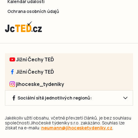
Kalendář událostí
Ochrana osobních údajů
Jižní Čechy TEĎ
Jižní Čechy TEĎ
jihoceske_tydeniky
Sociální sítě jednotlivých regionů:
Jakékoliv užití obsahu, včetně převzetí článků, je bez souhlasu
společnosti Jihočeské týdeníky s.r.o. zakázáno. Souhlas lze
získat na e-mailu:
neumann@jihocesketydeniky.cz
.