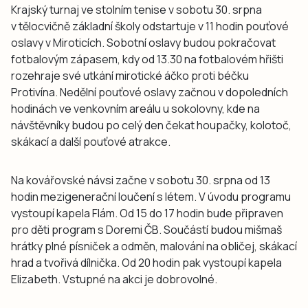
Krajský turnaj ve stolním tenise v sobotu 30. srpna
v tělocvičně základní školy odstartuje v 11 hodin pouťové
oslavy v Miroticích. Sobotní oslavy budou pokračovat
fotbalovým zápasem, kdy od 13.30 na fotbalovém hřišti
rozehraje své utkání mirotické áčko proti béčku
Protivína. Nedělní pouťové oslavy začnou v dopoledních
hodinách ve venkovním areálu u sokolovny, kde na
návštěvníky budou po celý den čekat houpačky, kolotoč,
skákací a další pouťové atrakce.
Na kovářovské návsi začne v sobotu 30. srpna od 13
hodin mezigenerační loučení s létem. V úvodu programu
vystoupí kapela Flám. Od 15 do 17 hodin bude připraven
pro děti program s Doremi ČB. Součástí budou mišmaš
hrátky plné písniček a odměn, malování na obličej, skákací
hrad a tvořivá dílnička. Od 20 hodin pak vystoupí kapela
Elizabeth. Vstupné na akci je dobrovolné.