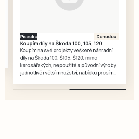
komunikace Nela
Friebová
odpověděla.
Písecko
Dohodou
Koupím díly na Škoda 100, 105, 120
Koupím na své projekty veškeré náhradní
díly na Škoda 100, Š105, Š120, mimo
karosářských, nepoužité a původní výroby,
jednotlivě i větší množství, nabídku prosím
pouze na e-mail: svorpi@seznam.cz.