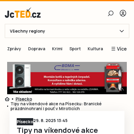
Všechny regiony
E-mail
Více
Zprávy
Doprava
Krimi
Sport
Kultura
Heslo
Blogy
Obnovit heslo
Inspirace
Čtenáři píší
Přihlásit se
Speciální přílohy
Písecko
Přihlásit se přes Facebook
Inzerce
Tipy na víkendové akce na Písecku: Branické
prázdninohraní i pouť v Miroticích
Ještě nemám účet, chci se
Registrovat
29. 8. 2025 13:45
Písecko
Tipy na víkendové akce