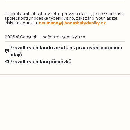
Jakékoliv užití obsahu, včetně převzetí článků, je bez souhlasu
společnosti Jihočeské týdeníky s.r.o. zakázáno. Souhlas lze
získat na e-mailu:
neumann@jihocesketydeniky.cz
.
2026 © Copyright Jihočeské týdeníky s.r.o.
Pravidla vkládání Inzerátů a zpracování osobních
údajů
Pravidla vkládání příspěvků
Hlavním cílem projektu „Nový vizuál webových stránek pro Jihočeské
týdeníky s.r.o." je optimalizace vizuálního stylu stávající značky a
modernizace grafického designu webu
jcted.cz
. Akcentována je funkčnost
uživatelského rozhraní webu, aby se stal moderním a přehledným zdrojem
důležitých a ověřených informací pro veřejnost. Projekt má zvýšit efektivitu a
zabezpečení poskytovaných služeb.
Projekt byl spolufinancován Evropskou unií z nástroje NextGenerationEU.