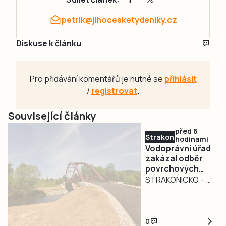
petrik@jihocesketydeniky.cz
Diskuse k článku
Pro přidávání komentářů je nutné se
přihlásit
/
registrovat
.
Související články
před 6
Strakonicko
hodinami
Vodoprávní úřad
zakázal odběr
povrchových
vod na
STRAKONICKO – V
Strakonicku
reakci na
současné
hydrologické
0