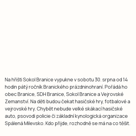
Na hřišti Sokol Branice vypukne v sobotu 30. srpna od 14
hodin pátý ročník Branického prázdninohraní. Pořádá ho
obec Branice, SDH Branice, Sokol Branice a Vejrovské
Zemanství. Na děti budou čekat hasičské hry, fotbalové a
vejrovské hry. Chybět nebude velké skákací hasičské
auto, psovodi policie či základní kynologická organizace
Spálená Milevsko. Kdo přijde, rozhodně se má na co těšit.