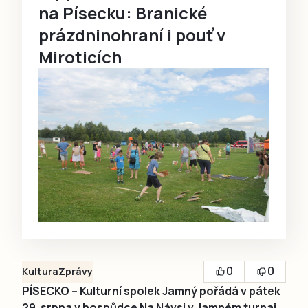
na Písecku: Branické
prázdninohraní i pouť v
Miroticích
0
0
Kultura
Zprávy
PÍSECKO – Kulturní spolek Jamný pořádá v pátek
29. srpna v hospůdce Na Návsi v Jamném turnaj