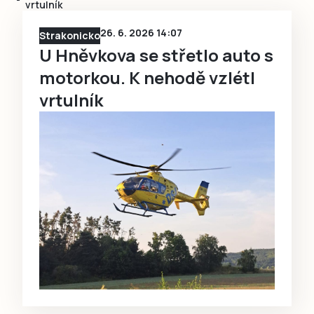
vrtulník
26. 6. 2026 14:07
Strakonicko
U Hněvkova se střetlo auto s
motorkou. K nehodě vzlétl
vrtulník