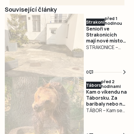
Související články
před 1
Strakonicko
hodinou
Senioři ve
Strakonicích
mají nové místo
pro setkávání.
STRAKONICE –
Město pokračuje
Zázemí pro
v modernizaci
seniory ve
infocentra
Strakonicích se
0
opět posunulo dál.
před 2
U Infocentra pro
Táborsko
hodinami
seniory prošel
Kam o víkendu na
rekonstrukcí
Táborsku. Za
baribaly nebo na
dvorek, který nyní
Chotovinské
TÁBOR – Kam se
nabízí
slavnosti
vydat o víkendu za
bezbariérový
zábavou?
přístup, novou
Táborská zoo zve
dlažbu, lavičky i