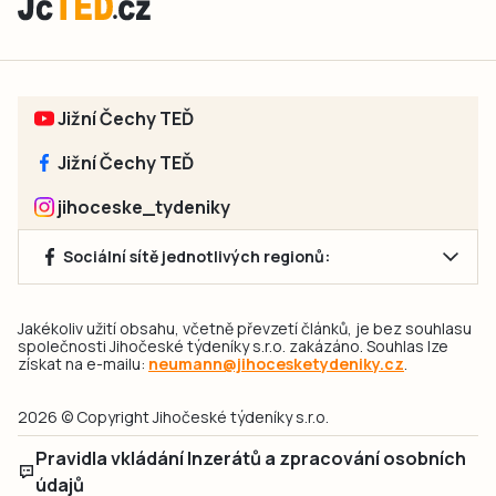
Jižní Čechy TEĎ
Jižní Čechy TEĎ
jihoceske_tydeniky
Sociální sítě jednotlivých regionů:
Jakékoliv užití obsahu, včetně převzetí článků, je bez souhlasu
společnosti Jihočeské týdeníky s.r.o. zakázáno. Souhlas lze
získat na e-mailu:
neumann@jihocesketydeniky.cz
.
2026 © Copyright Jihočeské týdeníky s.r.o.
Pravidla vkládání Inzerátů a zpracování osobních
údajů