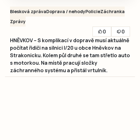
Blesková zpráva
Doprava / nehody
Policie
Záchranka
Zprávy
0
0
HNĚVKOV – S komplikací v dopravě musí aktuálně
počítat řidiči na silnici I/20 u obce Hněvkov na
Strakonicku. Kolem půl druhé se tam střetlo auto
s motorkou. Na místě pracují složky
záchranného systému a přistál vrtulník.