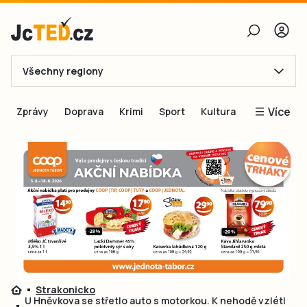
Všechny regiony
E-mail
Více
Zprávy
Doprava
Krimi
Sport
Kultura
Heslo
Blogy
Obnovit heslo
Inspirace
Čtenáři píší
Přihlásit se
Speciální přílohy
Přihlásit se přes Facebook
Inzerce
Ještě nemám účet, chci se
Registrovat
Strakonicko
U Hněvkova se střetlo auto s motorkou. K nehodě vzlétl