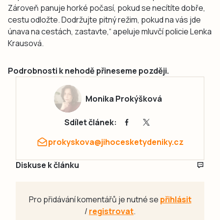
Zároveň panuje horké počasí, pokud se necítíte dobře,
cestu odložte. Dodržujte pitný režim, pokud na vás jde
únava na cestách, zastavte,“ apeluje mluvčí policie Lenka
Krausová.
Podrobnosti k nehodě přineseme později.
Monika Prokýšková
Sdílet článek:
prokyskova@jihocesketydeniky.cz
Diskuse k článku
Pro přidávání komentářů je nutné se
přihlásit
/
registrovat
.