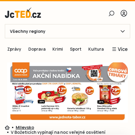
Všechny regiony
E-mail
Více
Zprávy
Doprava
Krimi
Sport
Kultura
Heslo
Blogy
Obnovit heslo
Inspirace
Čtenáři píší
Přihlásit se
Speciální přílohy
Přihlásit se přes Facebook
Inzerce
Ještě nemám účet, chci se
Registrovat
Milevsko
V Božeticích vypínají na noc veřejné osvětlení