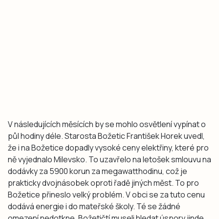
V následujících měsících by se mohlo osvětlení vypínat o
půl hodiny déle. Starosta Božetic František Horek uvedl,
že i na Božetice dopadly vysoké ceny elektřiny, které pro
ně vyjednalo Milevsko. To uzavřelo na letošek smlouvu na
dodávky za 5900 korun za megawatthodinu, což je
prakticky dvojnásobek oproti řadě jiných měst. To pro
Božetice přineslo velký problém. V obci se za tuto cenu
dodává energie i do mateřské školy. Té se žádné
omezení nedotkne, Božetičtí museli hledat úspory jinde.