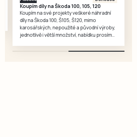
Koupím díly na Škoda 100, 105, 120
Koupím na své projekty veškeré náhradní
díly na Škoda 100, Š105, Š120, mimo
karosářských, nepoužité a původní výroby,
jednotlivě i větší množství, nabídku prosím
pouze na e-mail: svorpi@seznam.cz.