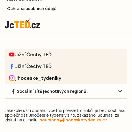
Ochrana osobních údajů
Jižní Čechy TEĎ
Jižní Čechy TEĎ
jihoceske_tydeniky
Sociální sítě jednotlivých regionů:
Jakékoliv užití obsahu, včetně převzetí článků, je bez souhlasu
společnosti Jihočeské týdeníky s.r.o. zakázáno. Souhlas lze
získat na e-mailu:
neumann@jihocesketydeniky.cz
.