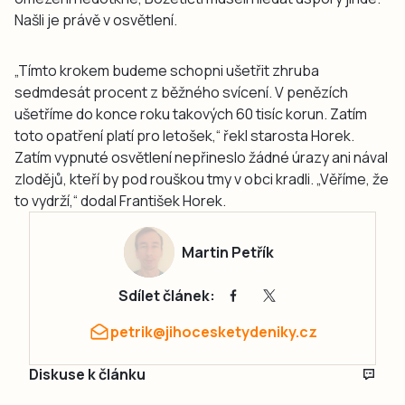
Našli je právě v osvětlení.
„Tímto krokem budeme schopni ušetřit zhruba
sedmdesát procent z běžného svícení. V penězích
ušetříme do konce roku takových 60 tisíc korun. Zatím
toto opatření platí pro letošek,“ řekl starosta Horek.
Zatím vypnuté osvětlení nepřineslo žádné úrazy ani nával
zlodějů, kteří by pod rouškou tmy v obci kradli. „Věříme, že
to vydrží,“ dodal František Horek.
Martin Petřík
Sdílet článek:
petrik@jihocesketydeniky.cz
Diskuse k článku