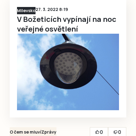
27. 3. 2022 8:19
Milevsko
V Božeticích vypínají na noc
veřejné osvětlení
0
0
O čem se mluví
Zprávy