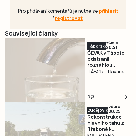
Pro přidávání komentářů je nutné se
přihlásit
/
registrovat
.
Související články
včera
Táborsko
20:51
ČEVAK v Táboře
odstranil
rozsáhlou
havárii a v půl
TÁBOR – Havárie
osmé spustil
vodovodu, po
vodu
které se dnes
odpoledne ocitla
0
bez vody zhruba
včera
třetina města v
Budějovicko
20:25
severní části
Rekonstrukce
Tábora, je
hlavního tahu z
Třeboně k
vyřešena. Jak nyní
hranicím začne v
MAJDALENA –