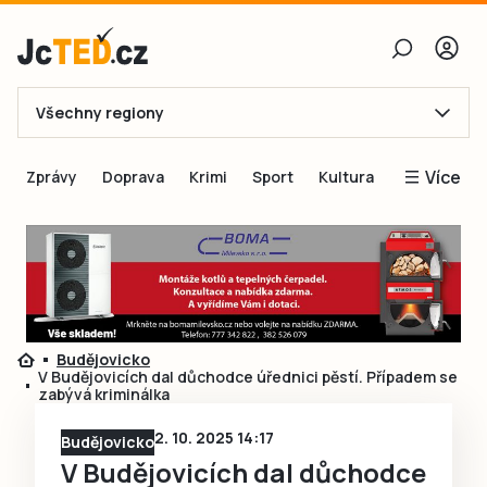
Všechny regiony
E-mail
Více
Zprávy
Doprava
Krimi
Sport
Kultura
Heslo
Blogy
Obnovit heslo
Inspirace
Čtenáři píší
Přihlásit se
Speciální přílohy
Budějovicko
Přihlásit se přes Facebook
Inzerce
V Budějovicích dal důchodce úřednici pěstí. Případem se
zabývá kriminálka
Ještě nemám účet, chci se
Registrovat
2. 10. 2025 14:17
Budějovicko
V Budějovicích dal důchodce