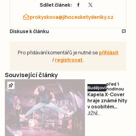
Sdílet článek:
prokyskova@jihocesketydeniky.cz
Diskuse k článku
Pro přidávání komentářů je nutné se
přihlásit
/
registrovat
.
Související články
před 1
Budějovicko
hodinou
Kapela X-Cover
hraje známé hity
v osobitém
pojetí a
JIŽNÍ
podmaňuje si
ČECHY/PLZEŇ –
jihočeská pódia
Na české hudební
scéně působí