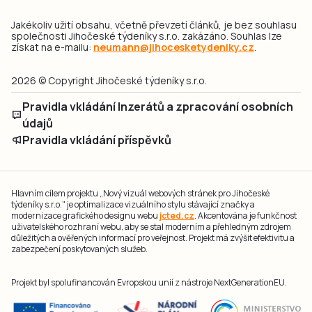
Jakékoliv užití obsahu, včetně převzetí článků, je bez souhlasu
společnosti Jihočeské týdeníky s.r.o. zakázáno. Souhlas lze
získat na e-mailu:
neumann@jihocesketydeniky.cz
.
2026 © Copyright Jihočeské týdeníky s.r.o.
Pravidla vkládání Inzerátů a zpracování osobních
údajů
Pravidla vkládání příspěvků
Hlavním cílem projektu „Nový vizuál webových stránek pro Jihočeské
týdeníky s.r.o." je optimalizace vizuálního stylu stávající značky a
modernizace grafického designu webu
jcted.cz
. Akcentována je funkčnost
uživatelského rozhraní webu, aby se stal moderním a přehledným zdrojem
důležitých a ověřených informací pro veřejnost. Projekt má zvýšit efektivitu a
zabezpečení poskytovaných služeb.
Projekt byl spolufinancován Evropskou unií z nástroje NextGenerationEU.