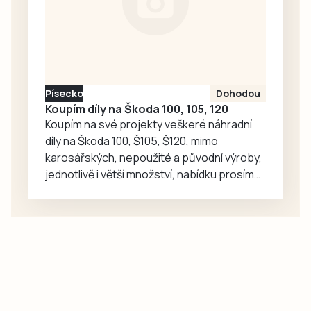
Třeboň a Letní
kurz trubačů,
který právě
probíhá v
nedalekém
Písecko
Dohodou
Chlumu. Náměstí
Koupím díly na Škoda 100, 105, 120
pak zaplní ukázky
Koupím na své projekty veškeré náhradní
jedné…
díly na Škoda 100, Š105, Š120, mimo
karosářských, nepoužité a původní výroby,
jednotlivě i větší množství, nabídku prosím
pouze na e-mail: svorpi@seznam.cz.