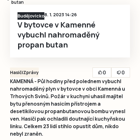
butan
8. 1. 2023 14:26
Budějovicko
V bytovce v Kamenné
vybuchl nahromaděný
propan butan
0
0
Hasiči
Zprávy
KAMENNÁ - Půl hodiny před polednem vybuchl
nahromaděný plyn v bytovce v obci Kamenná u
Trhových Svinů. Požár v kuchyni uhasil majitel
bytu přenosným hasicím přístrojem a
desetikilovou propanbutanovou bombu vynesl
ven. Hasiči pak ochladili doutnající kuchyňskou
linku. Celkem 23 lidí stihlo opustit dům, nikdo
nebyl zraněn.