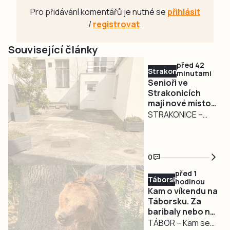
Pro přidávání komentářů je nutné se
přihlásit
/
registrovat
.
Související články
před 42
Strakonicko
minutami
Senioři ve
Strakonicích
mají nové místo
pro setkávání.
STRAKONICE –
Město pokračuje
Zázemí pro
v modernizaci
seniory ve
infocentra
Strakonicích se
0
opět posunulo dál.
před 1
U Infocentra pro
Táborsko
hodinou
seniory prošel
Kam o víkendu na
rekonstrukcí
Táborsku. Za
baribaly nebo na
dvorek, který nyní
Chotovinské
TÁBOR – Kam se
nabízí