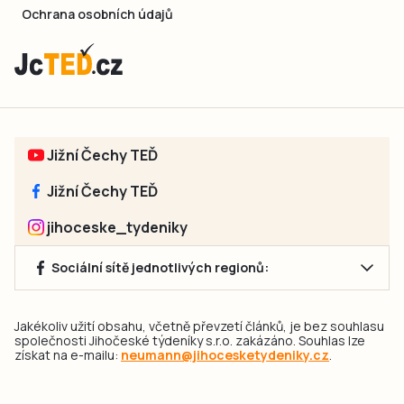
Ochrana osobních údajů
Jižní Čechy TEĎ
Jižní Čechy TEĎ
jihoceske_tydeniky
Sociální sítě jednotlivých regionů:
Jakékoliv užití obsahu, včetně převzetí článků, je bez souhlasu
společnosti Jihočeské týdeníky s.r.o. zakázáno. Souhlas lze
získat na e-mailu:
neumann@jihocesketydeniky.cz
.
2026 © Copyright Jihočeské týdeníky s.r.o.