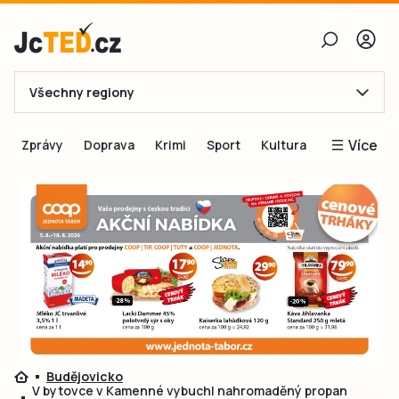
Všechny regiony
E-mail
Více
Zprávy
Doprava
Krimi
Sport
Kultura
Heslo
Blogy
Obnovit heslo
Inspirace
Čtenáři píší
Přihlásit se
Speciální přílohy
Přihlásit se přes Facebook
Inzerce
Ještě nemám účet, chci se
Registrovat
Budějovicko
V bytovce v Kamenné vybuchl nahromaděný propan