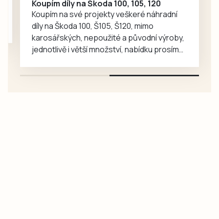
Koupím díly na Škoda 100, 105, 120
Koupím na své projekty veškeré náhradní
díly na Škoda 100, Š105, Š120, mimo
karosářských, nepoužité a původní výroby,
jednotlivě i větší množství, nabídku prosím
pouze na e-mail: svorpi@seznam.cz.