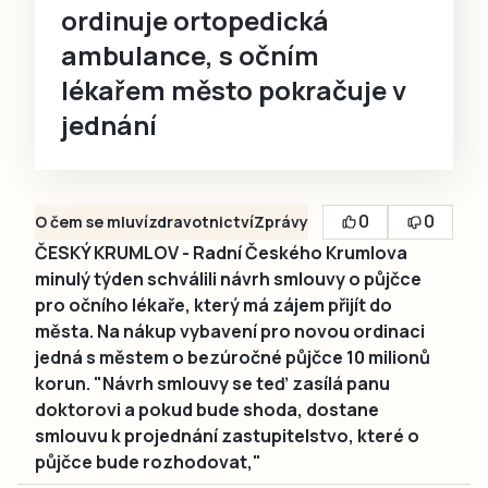
ordinuje ortopedická
ambulance, s očním
lékařem město pokračuje v
jednání
0
0
O čem se mluví
zdravotnictví
Zprávy
ČESKÝ KRUMLOV - Radní Českého Krumlova
minulý týden schválili návrh smlouvy o půjčce
pro očního lékaře, který má zájem přijít do
města. Na nákup vybavení pro novou ordinaci
jedná s městem o bezúročné půjčce 10 milionů
korun. "Návrh smlouvy se teď zasílá panu
doktorovi a pokud bude shoda, dostane
smlouvu k projednání zastupitelstvo, které o
půjčce bude rozhodovat,"