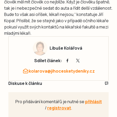
člověk měl mít člověk co nejblíže. Když je člověku špatně,
tak je i nebezpečné sedat do auta a řídit delší vzdálenost.
Bude to však asi oříšek, lékaři nejsou,“ konstatuje Jiří
Kopal. Přislíbil, že se stejně jako v případě očního lékaře
pokusí využít svých kontaktů na lékařské fakultě a mezi
mladými lékaři.
Libuše Kolářová
Sdílet článek:
kolarova@jihocesketydeniky.cz
Diskuse k článku
Pro přidávání komentářů je nutné se
přihlásit
/
registrovat
.