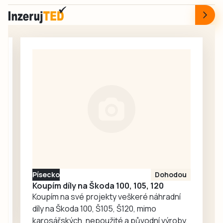
Kupodivu dokonce
nové sezony. Na
ani z
hřišti pod Mářským
jindřichohradecké
vrchem se v
hvězdárny.
sobotu uskutečnil
tradiční Memoriál
Petra Krejsy.
Vedle domácích
se představili
fotbalisté
Bavorova a
Drahonic, kteří si
nakonec odvezli
turnajové
prvenství.
Písecko
Dohodou
Koupím díly na Škoda 100, 105, 120
Koupím na své projekty veškeré náhradní
díly na Škoda 100, Š105, Š120, mimo
karosářských, nepoužité a původní výroby,