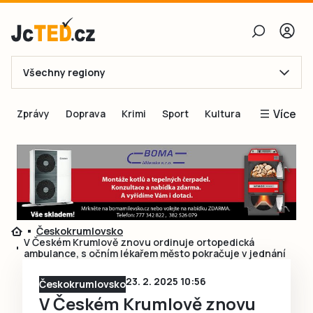
Všechny regiony
E-mail
Více
Zprávy
Doprava
Krimi
Sport
Kultura
Heslo
Blogy
Obnovit heslo
Inspirace
Čtenáři píší
Přihlásit se
Speciální přílohy
Českokrumlovsko
Přihlásit se přes Facebook
Inzerce
V Českém Krumlově znovu ordinuje ortopedická
ambulance, s očním lékařem město pokračuje v jednání
Ještě nemám účet, chci se
Registrovat
23. 2. 2025 10:56
Českokrumlovsko
V Českém Krumlově znovu