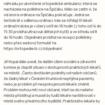
náhradu po ukončené ortopedické ambulanci, která se
nacházela na poliklinice na Špičáku. Málo se zatím ví, že
od února ordinace na Špičáku pokračuje. Jedná se
tentokrát o sdílenou ordinaci, kde se střídají tři lékaři,
ordinační doba je v úterý od 8 do 16 hodin (z toho od 14 do
15.30 probíhá ultrazvuk dětských kyčlí) a ve středu od 8
do 16 hodin. Objednání probíhá na recepci polikliniky
nebo přes webový formulář na
https://ortopedieck.cz/objednani/.
Jiří Kopal dále uvedl, že dalším cílem sociální a zdravotní
komise je zlepšit situaci v dostupnosti praktických lékařů
ve městě. „Často dostávám podněty od našich občanů,
že žádný lékař v Českém Krumlově nepřijímá pacienty,
nebo je problém při nespokojenosti lékaře změnit.
Problém mohou mít i noví občané, kteří se do našeho
města přistěhují a museli by tudíž lékaře navštěvovat v
místě svého předchozího bydliště. Praktického lékaře by