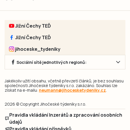
Jižní Čechy TEĎ
Jižní Čechy TEĎ
jihoceske_tydeniky
Sociální sítě jednotlivých regionů:
Jakékoliv užití obsahu, včetně převzetí článků, je bez souhlasu
společnosti Jihočeské týdeníky s.r.o. zakázáno. Souhlas lze
získat na e-mailu:
neumann@jihocesketydeniky.cz
.
2026 © Copyright Jihočeské týdeníky s.r.o.
Pravidla vkládání Inzerátů a zpracování osobních
údajů
Pravidla vkládání příspěvků