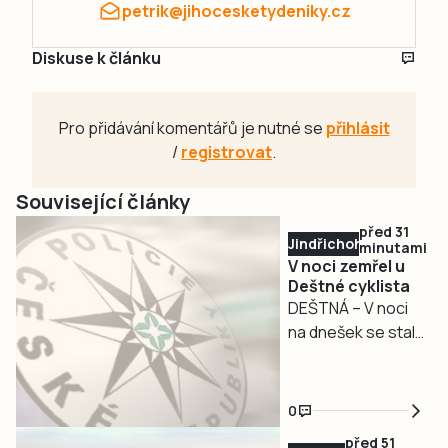
petrik@jihocesketydeniky.cz
Diskuse k článku
Pro přidávání komentářů je nutné se
přihlásit
/
registrovat
.
Související články
před 31
Jindřichohradecko
minutami
V noci zemřel u
Deštné cyklista
DEŠTNÁ – V noci
na dnešek se stala
nehoda se
smrtelným
zraněním cyklisty
0
(roč. 1983) na
před 51