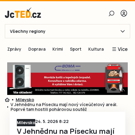
Všechny regiony
E-mail
Více
Zprávy
Doprava
Krimi
Sport
Kultura
Heslo
Blogy
Obnovit heslo
Inspirace
Čtenáři píší
Přihlásit se
Speciální přílohy
Milevsko
Přihlásit se přes Facebook
Inzerce
V Jehnědnu na Písecku mají nový víceúčelový areál.
Poprvé tam hostili pohárovou soutěž
Ještě nemám účet, chci se
Registrovat
24. 5. 2026 8:22
Milevsko
V Jehnědnu na Písecku mají