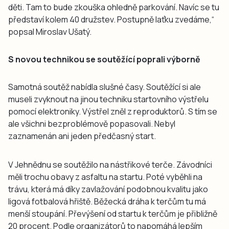
děti. Tam to bude zkouška ohledně parkování. Navíc se tu
představí kolem 40 družstev. Postupně laťku zvedáme,“
popsal Miroslav Ušatý.
S novou technikou se soutěžící poprali výborně
Samotná soutěž nabídla slušné časy. Soutěžící si ale
museli zvyknout na jinou techniku startovního výstřelu
pomocí elektroniky. Výstřel zněl z reproduktorů. S tím se
ale všichni bezproblémově popasovali. Nebyl
zaznamenán ani jeden předčasný start.
V Jehnědnu se soutěžilo na nástřikové terče. Závodníci
měli trochu obavy z asfaltu na startu. Poté vyběhli na
trávu, která má díky zavlažování podobnou kvalitu jako
ligová fotbalová hřiště. Běžecká dráha k terčům tu má
menší stoupání. Převýšení od startu k terčům je přibližně
20 procent. Podle organizátorů to napomáhá lepším