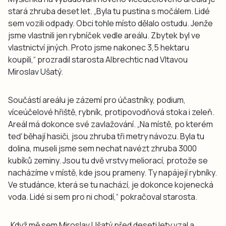
stará zhruba deset let. „Byla tu pustina s močálem. Lidé
sem vozili odpady. Obci tohle místo dělalo ostudu. Jenže
jsme vlastnili jen rybníček vedle areálu. Zbytek byl ve
vlastnictví jiných. Proto jsme nakonec 3,5 hektaru
koupili,“ prozradil starosta Albrechtic nad Vltavou
Miroslav Ušatý.
Součástí areálu je zázemí pro účastníky, podium,
víceúčelové hřiště, rybník, protipovodňová stoka i zeleň.
Areál má dokonce své zavlažování. „Na místě, po kterém
teď běhají hasiči, jsou zhruba tři metry návozu. Byla tu
dolina, museli jsme sem nechat navézt zhruba 3000
kubíků zeminy. Jsou tu dvě vrstvy meliorací, protože se
nacházíme v místě, kde jsou prameny. Ty napájejí rybníky.
Ve studánce, která se tu nachází, je dokonce kojenecká
voda. Lidé si sem pro ni chodí,“ pokračoval starosta.
„Když mě sem Miroslav Ušatý před deseti lety vzal a