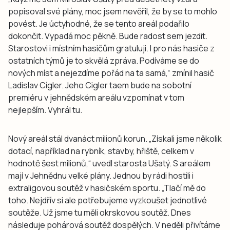
popisoval své plány, moc jsem nevěřil, že by se to mohlo
povést. Je úctyhodné, že se tento areál podařilo
dokončit. Vypadá moc pěkně. Bude radost sem jezdit.
Starostovi i místním hasičům gratuluji. I pro nás hasiče z
ostatních týmů je to skvělá zpráva. Podíváme se do
nových míst a nejezdíme pořád na ta samá,“ zmínil hasič
Ladislav Cígler. Jeho Cigler taem bude na sobotní
premiéru v jehnědském areálu vzpomínat v tom
nejlepším. Vyhrál tu.
Nový areál stál dvanáct milionů korun. „Získali jsme několik
dotací, například na rybník, stavby, hřiště, celkem v
hodnotě šest milionů,“ uvedl starosta Ušatý. S areálem
mají v Jehnědnu velké plány. Jednou by rádi hostili i
extraligovou soutěž v hasičském sportu. „Tlačí mě do
toho. Nejdřív si ale potřebujeme vyzkoušet jednotlivé
soutěže. Už jsme tu měli okrskovou soutěž. Dnes
následuje pohárová soutěž dospělých. V neděli přivítáme