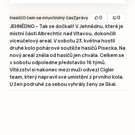
0
0
Hasiči
O čem se mluví
Volný čas
Zprávy
JEHNĚDNO – Tak se dočkali! V Jehnědnu, které je
místní částí Albrechtic nad Vltavou, dokončili
víceúčelový areál. V sobotu 23. května hostil
druhé kolo pohárové soutěže hasičů Písecka. Na
nový areál zněla od hasičů jen chvála. Celkem se
v sobotu odpoledne představilo 16 týmů.
Vítězství si nakonec mezi muži odvezl Cígler
team, který napravil své umístění z prvního kola.
U žen podruhé za sebou vyhrály ženy ze Skal.