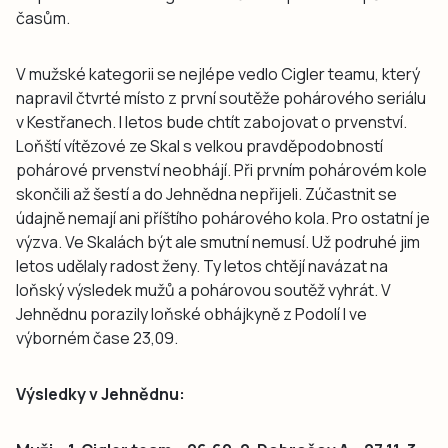
časům.
V mužské kategorii se nejlépe vedlo Cigler teamu, který
napravil čtvrté místo z první soutěže pohárového seriálu
v Kestřanech. I letos bude chtít zabojovat o prvenství.
Loňští vítězové ze Skal s velkou pravděpodobností
pohárové prvenství neobhájí. Při prvním pohárovém kole
skončili až šestí a do Jehnědna nepřijeli. Zúčastnit se
údajně nemají ani příštího pohárového kola. Pro ostatní je
výzva. Ve Skalách být ale smutní nemusí. Už podruhé jim
letos udělaly radost ženy. Ty letos chtějí navázat na
loňský výsledek mužů a pohárovou soutěž vyhrát. V
Jehnědnu porazily loňské obhájkyně z Podolí I ve
výborném čase 23,09.
Výsledky v Jehnědnu: