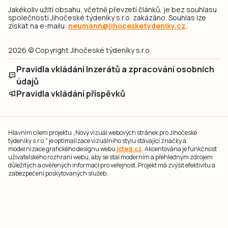
Jakékoliv užití obsahu, včetně převzetí článků, je bez souhlasu
společnosti Jihočeské týdeníky s.r.o. zakázáno. Souhlas lze
získat na e-mailu:
neumann@jihocesketydeniky.cz
.
2026 © Copyright Jihočeské týdeníky s.r.o.
Pravidla vkládání Inzerátů a zpracování osobních
údajů
Pravidla vkládání příspěvků
Hlavním cílem projektu „Nový vizuál webových stránek pro Jihočeské
týdeníky s.r.o." je optimalizace vizuálního stylu stávající značky a
modernizace grafického designu webu
jcted.cz
. Akcentována je funkčnost
uživatelského rozhraní webu, aby se stal moderním a přehledným zdrojem
důležitých a ověřených informací pro veřejnost. Projekt má zvýšit efektivitu a
zabezpečení poskytovaných služeb.
Projekt byl spolufinancován Evropskou unií z nástroje NextGenerationEU.