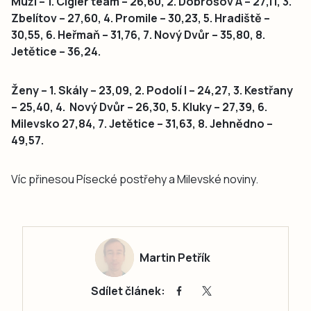
Muži – 1. Cigler team – 26,60, 2. Dobrošov A – 27,11, 3.
Zbelítov – 27,60, 4. Promile – 30,23, 5. Hradiště –
30,55, 6. Heřmaň – 31,76, 7. Nový Dvůr – 35,80, 8.
Jetětice – 36,24.
Ženy – 1. Skály – 23,09, 2. Podolí I – 24,27, 3. Kestřany
– 25,40, 4. Nový Dvůr – 26,30, 5. Kluky – 27,39, 6.
Milevsko 27,84, 7. Jetětice – 31,63, 8. Jehnědno –
49,57.
Víc přinesou Písecké postřehy a Milevské noviny.
Martin Petřík
Sdílet článek: