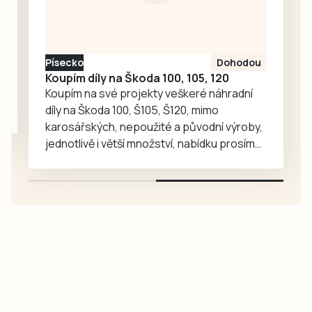
dopravních
přestupků
policisté využili
policejní autobus,
Písecko
Dohodou
ze kterého mohli
Koupím díly na Škoda 100, 105, 120
dobře zjistit, co se
Koupím na své projekty veškeré náhradní
děje v…
díly na Škoda 100, Š105, Š120, mimo
karosářských, nepoužité a původní výroby,
jednotlivě i větší množství, nabídku prosím
pouze na e-mail: svorpi@seznam.cz.