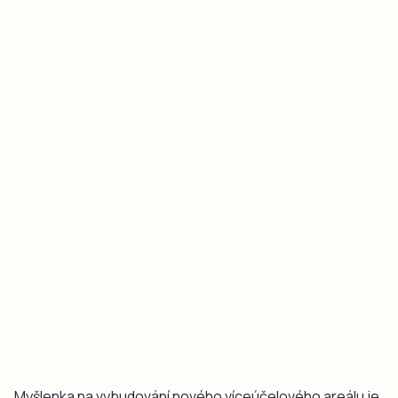
Myšlenka na vybudování nového víceúčelového areálu je