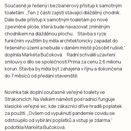
Současně je řešený i bezbariérový přístup k samotným
toaletám. „Ten z části zajistí stávající dlážděný chodník.
Dále bude přístup k samotným toaletám po nové
zpevněné ploše, která bude navazovat zmíněným
chodníkem na dlážděnou plochu. Stavba s ryze
funkčním využitím by měla architektonicky zapadat do
řešeného území a nebude v daném místě působit rušivě,“
doplnila Markéta Bučoková. Radní schválili uzavření
smlouvy o dílo se společností Prima za cenu 2,6 milionu
korun. Stavba by měla být zahájena v říjnu a dokončena
do 7 měsíců od předání staveniště.
Novinka tak doplní současné veřejné toalety ve
Strakonicích. Na Velkém náměstí pod radnicí funguje
klasické veřejné wc, kde zákazníci dříve hradili poplatek
za použití. „Ovšem od vypuknutí pandemie covidu se
odstoupilo od vybírání poplatků a vstup je zdarma,“
podotkla Markéta Bučoková.