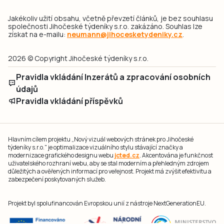
Jakékoliv užití obsahu, včetně převzetí článků, je bez souhlasu
společnosti Jihočeské týdeníky s.r.o. zakázáno. Souhlas lze
získat na e-mailu:
neumann@jihocesketydeniky.cz
.
2026 © Copyright Jihočeské týdeníky s.r.o.
Pravidla vkládání Inzerátů a zpracování osobních
údajů
Pravidla vkládání příspěvků
Hlavním cílem projektu „Nový vizuál webových stránek pro Jihočeské
týdeníky s.r.o." je optimalizace vizuálního stylu stávající značky a
modernizace grafického designu webu
jcted.cz
. Akcentována je funkčnost
uživatelského rozhraní webu, aby se stal moderním a přehledným zdrojem
důležitých a ověřených informací pro veřejnost. Projekt má zvýšit efektivitu a
zabezpečení poskytovaných služeb.
Projekt byl spolufinancován Evropskou unií z nástroje NextGenerationEU.