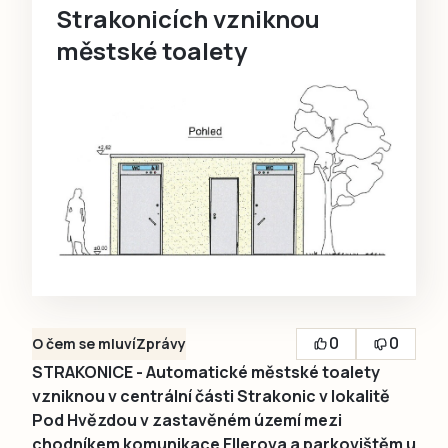
Strakonicích vzniknou
městské toalety
0
0
O čem se mluví
Zprávy
STRAKONICE - Automatické městské toalety
vzniknou v centrální části Strakonic v lokalitě
Pod Hvězdou v zastavěném území mezi
chodníkem komunikace Ellerova a parkovištěm u