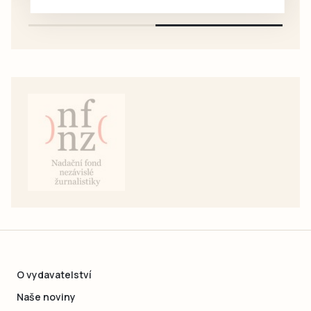
pouze na e-mail: svorpi@seznam.cz.
O vydavatelství
Naše noviny