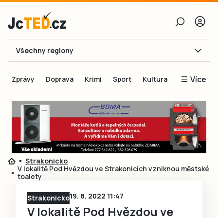
Všechny regiony
E-mail
Více
Zprávy
Doprava
Krimi
Sport
Kultura
Heslo
Blogy
Obnovit heslo
Inspirace
Čtenáři píší
Přihlásit se
Speciální přílohy
Strakonicko
Přihlásit se přes Facebook
Inzerce
V lokalitě Pod Hvězdou ve Strakonicích vzniknou městské
toalety
Ještě nemám účet, chci se
Registrovat
19. 8. 2022 11:47
Strakonicko
V lokalitě Pod Hvězdou ve