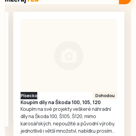
významných
celý den
hostů slavnostně
zapisovali své
otevřeny nové
vzkazy a kresby
fotbalové kabiny,
účastníci pochodu
které budou
i…
sloužit místním
fotbalistům i
dalším
sportovcům.
Písecko
Dohodou
Koupím díly na Škoda 100, 105, 120
Koupím na své projekty veškeré náhradní
díly na Škoda 100, Š105, Š120, mimo
karosářských, nepoužité a původní výroby,
jednotlivě i větší množství, nabídku prosím