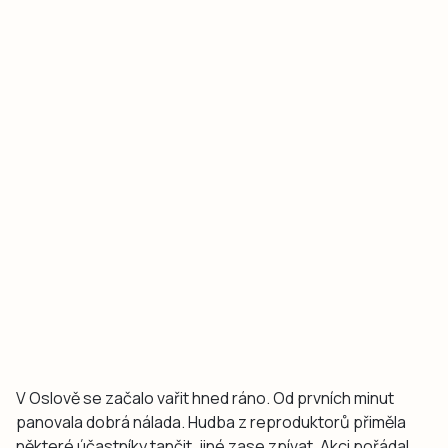
V Oslově se začalo vařit hned ráno. Od prvních minut
panovala dobrá nálada. Hudba z reproduktorů přiměla
některé účastníky tančit, jiné zase zpívat. Akci pořádal