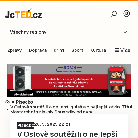
Všechny regiony
E-mail
Více
Zprávy
Doprava
Krimi
Sport
Kultura
Heslo
Blogy
Obnovit heslo
Inspirace
Čtenáři píší
Přihlásit se
Speciální přílohy
Písecko
Přihlásit se přes Facebook
Inzerce
V Oslově soutěžili o nejlepší guláš a o nejlepší závin. Titul
Masterchefa získaly Sousedky od dubu
Ještě nemám účet, chci se
Registrovat
28. 9. 2025 22:21
Písecko
V Oslově soutěžili o nejlepší