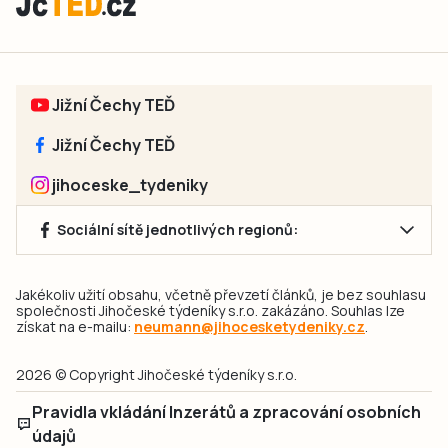
Jižní Čechy TEĎ
Jižní Čechy TEĎ
jihoceske_tydeniky
Sociální sítě jednotlivých regionů:
Jakékoliv užití obsahu, včetně převzetí článků, je bez souhlasu
společnosti Jihočeské týdeníky s.r.o. zakázáno. Souhlas lze
získat na e-mailu:
neumann@jihocesketydeniky.cz
.
2026 © Copyright Jihočeské týdeníky s.r.o.
Pravidla vkládání Inzerátů a zpracování osobních
údajů