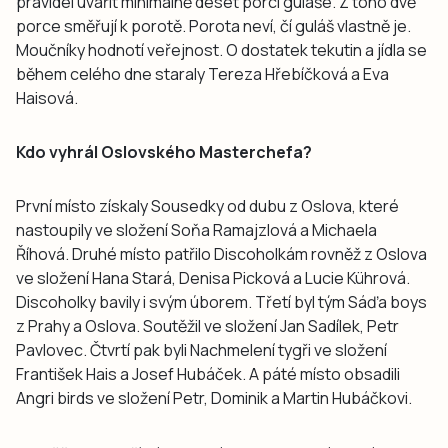
pravidel uvařit minimálně deset porcí guláše. Z toho dvě
porce směřují k porotě. Porota neví, čí guláš vlastně je.
Moučníky hodnotí veřejnost. O dostatek tekutin a jídla se
během celého dne staraly Tereza Hřebíčková a Eva
Haisová.
Kdo vyhrál Oslovského Masterchefa?
První místo získaly Sousedky od dubu z Oslova, které
nastoupily ve složení Soňa Ramajzlová a Michaela
Říhová. Druhé místo patřilo Discoholkám rovněž z Oslova
ve složení Hana Stará, Denisa Picková a Lucie Kührová.
Discoholky bavily i svým úborem. Třetí byl tým Sáďa boys
z Prahy a Oslova. Soutěžil ve složení Jan Sadílek, Petr
Pavlovec. Čtvrtí pak byli Nachmelení tygři ve složení
František Hais a Josef Hubáček. A páté místo obsadili
Angri birds ve složení Petr, Dominik a Martin Hubáčkovi.