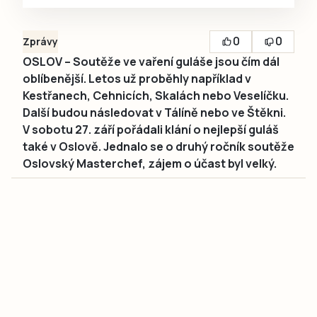
0
0
Zprávy
OSLOV – Soutěže ve vaření guláše jsou čím dál
oblíbenější. Letos už proběhly například v
Kestřanech, Cehnicích, Skalách nebo Veselíčku.
Další budou následovat v Tálíně nebo ve Štěkni.
V sobotu 27. září pořádali klání o nejlepší guláš
také v Oslově. Jednalo se o druhý ročník soutěže
Oslovský Masterchef, zájem o účast byl velký.