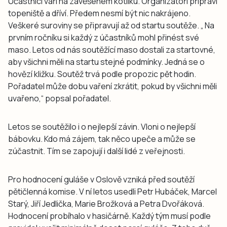
Účastníci vaří na zavěšeném kotlíku. Organizátoři připraví
topeniště a dříví. Předem nesmí být nic nakrájeno.
Veškeré suroviny se připravují až od startu soutěže. „ Na
prvním ročníku si každý z účastníků mohl přinést své
maso. Letos od nás soutěžící maso dostali za startovné,
aby všichni měli na startu stejné podmínky. Jedná se o
hovězí kližku. Soutěž trvá podle propozic pět hodin.
Pořadatel může dobu vaření zkrátit, pokud by všichni měli
uvařeno,“ popsal pořadatel.
Letos se soutěžilo i o nejlepší závin. Vloni o nejlepší
bábovku. Kdo má zájem, tak něco upeče a může se
zúčastnit. Tím se zapojují i další lidé z veřejnosti.
Pro hodnocení guláše v Oslově vzniká před soutěží
pětičlenná komise. V ní letos usedli Petr Hubáček, Marcel
Starý, Jiří Jedlička, Marie Brožková a Petra Dvořáková.
Hodnocení probíhalo v hasičárně. Každý tým musí podle