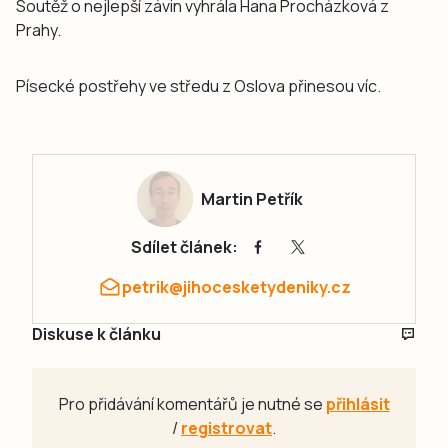
Soutěž o nejlepší závin vyhrála Hana Procházková z
Prahy.
Písecké postřehy ve středu z Oslova přinesou víc.
Martin Petřík
Sdílet článek:
petrik@jihocesketydeniky.cz
Diskuse k článku
Pro přidávání komentářů je nutné se
přihlásit
/
registrovat
.