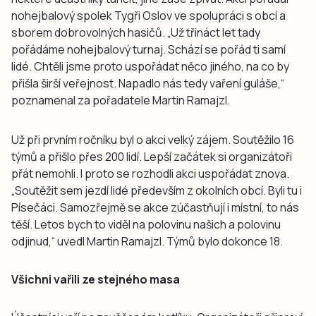
nohejbalový spolek Tygři Oslov ve spolupráci s obcí a
sborem dobrovolných hasičů. „Už třináct let tady
pořádáme nohejbalový turnaj. Schází se pořád ti samí
lidé. Chtěli jsme proto uspořádat něco jiného, na co by
přišla širší veřejnost. Napadlo nás tedy vaření guláše,“
poznamenal za pořadatele Martin Ramajzl.
Už při prvním ročníku byl o akci velký zájem. Soutěžilo 16
týmů a přišlo přes 200 lidí. Lepší začátek si organizátoři
přát nemohli. I proto se rozhodli akci uspořádat znova.
„Soutěžit sem jezdí lidé především z okolních obcí. Byli tu i
Písečáci. Samozřejmě se akce zúčastňují i místní, to nás
těší. Letos bych to viděl na polovinu našich a polovinu
odjinud,“ uvedl Martin Ramajzl. Týmů bylo dokonce 18.
Všichni vařili ze stejného masa