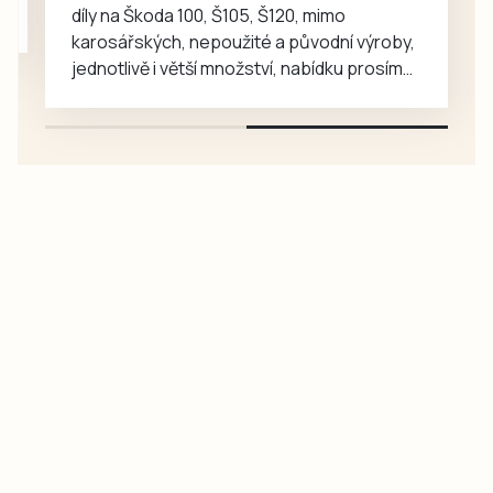
díly na Škoda 100, Š105, Š120, mimo
karosářských, nepoužité a původní výroby,
jednotlivě i větší množství, nabídku prosím
pouze na e-mail: svorpi@seznam.cz.