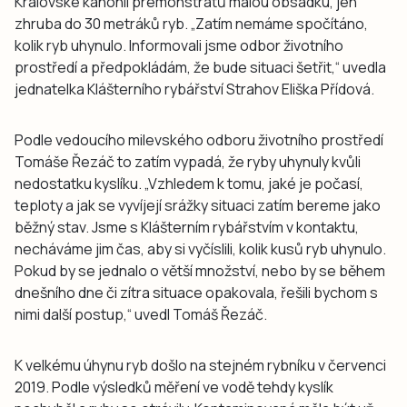
Královské kanonii premonstrátů malou obsádku, jen
zhruba do 30 metráků ryb. „Zatím nemáme spočítáno,
kolik ryb uhynulo. Informovali jsme odbor životního
prostředí a předpokládám, že bude situaci šetřit,“ uvedla
jednatelka Klášterního rybářství Strahov Eliška Přídová.
Podle vedoucího milevského odboru životního prostředí
Tomáše Řezáč to zatím vypadá, že ryby uhynuly kvůli
nedostatku kyslíku. „Vzhledem k tomu, jaké je počasí,
teploty a jak se vyvíjejí srážky situaci zatím bereme jako
běžný stav. Jsme s Klášterním rybářstvím v kontaktu,
necháváme jim čas, aby si vyčíslili, kolik kusů ryb uhynulo.
Pokud by se jednalo o větší množství, nebo by se během
dnešního dne či zítra situace opakovala, řešili bychom s
nimi další postup,“ uvedl Tomáš Řezáč.
K velkému úhynu ryb došlo na stejném rybníku v červenci
2019. Podle výsledků měření ve vodě tehdy kyslík