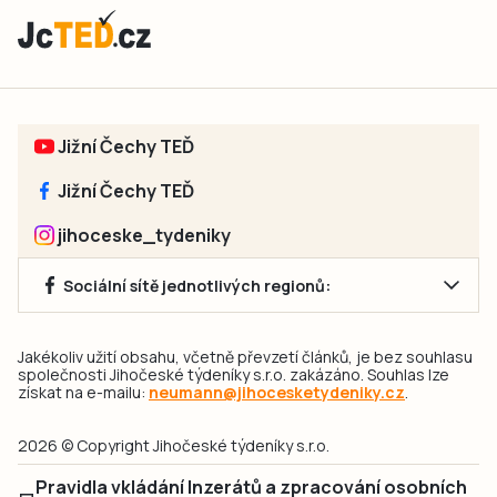
Jižní Čechy TEĎ
Jižní Čechy TEĎ
jihoceske_tydeniky
Sociální sítě jednotlivých regionů:
Jakékoliv užití obsahu, včetně převzetí článků, je bez souhlasu
společnosti Jihočeské týdeníky s.r.o. zakázáno. Souhlas lze
získat na e-mailu:
neumann@jihocesketydeniky.cz
.
2026 © Copyright Jihočeské týdeníky s.r.o.
Pravidla vkládání Inzerátů a zpracování osobních