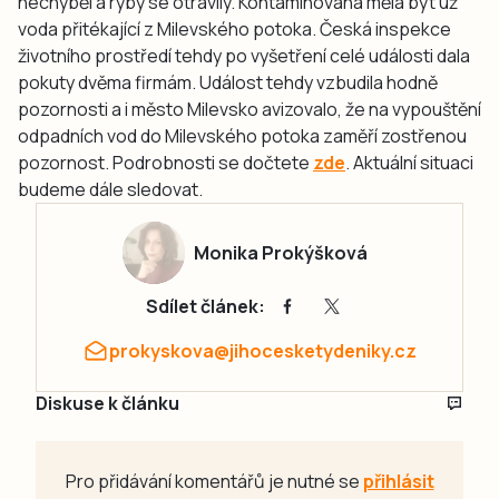
nechyběl a ryby se otrávily. Kontaminovaná měla být už
voda přitékající z Milevského potoka. Česká inspekce
životního prostředí tehdy po vyšetření celé události dala
pokuty dvěma firmám. Událost tehdy vzbudila hodně
pozornosti a i město Milevsko avizovalo, že na vypouštění
odpadních vod do Milevského potoka zaměří zostřenou
pozornost. Podrobnosti se dočtete
zde
. Aktuální situaci
budeme dále sledovat.
Monika Prokýšková
Sdílet článek:
prokyskova@jihocesketydeniky.cz
Diskuse k článku
Pro přidávání komentářů je nutné se
přihlásit