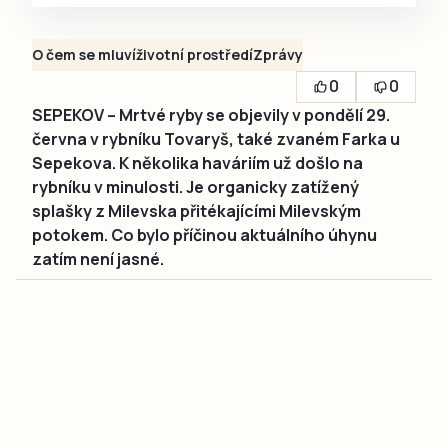
O čem se mluví
životní prostředí
Zprávy
0
0
SEPEKOV – Mrtvé ryby se objevily v pondělí 29.
června v rybníku Tovaryš, také zvaném Farka u
Sepekova. K několika haváriím už došlo na
rybníku v minulosti. Je organicky zatížený
splašky z Milevska přitékajícími Milevským
potokem. Co bylo příčinou aktuálního úhynu
zatím není jasné.