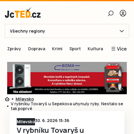
Všechny regiony
E-mail
Více
Zprávy
Doprava
Krimi
Sport
Kultura
Heslo
Blogy
Obnovit heslo
Inspirace
Čtenáři píší
Přihlásit se
Speciální přílohy
Milevsko
Přihlásit se přes Facebook
Inzerce
V rybníku Tovaryš u Sepekova uhynuly ryby. Nestalo se
tak poprvé
Ještě nemám účet, chci se
Registrovat
30. 6. 2026 15:36
Milevsko
V rybníku Tovaryš u