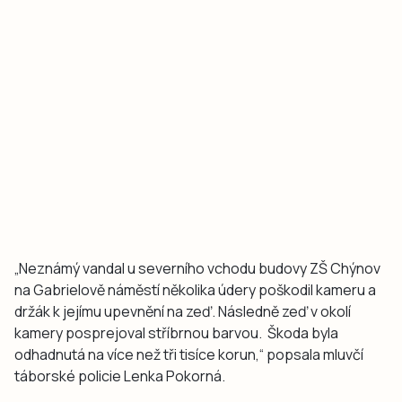
„Neznámý vandal u severního vchodu budovy ZŠ Chýnov
na Gabrielově náměstí několika údery poškodil kameru a
držák k jejímu upevnění na zeď. Následně zeď v okolí
kamery posprejoval stříbrnou barvou. Škoda byla
odhadnutá na více než tři tisíce korun,“ popsala mluvčí
táborské policie Lenka Pokorná.