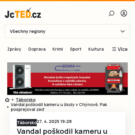
Všechny regiony
E-mail
Více
Zprávy
Doprava
Krimi
Sport
Kultura
Heslo
Blogy
Obnovit heslo
Inspirace
Čtenáři píší
Přihlásit se
Speciální přílohy
Táborsko
Přihlásit se přes Facebook
Inzerce
Vandal poškodil kameru u školy v Chýnově. Pak
posprejoval zeď
Ještě nemám účet, chci se
Registrovat
27. 4. 2025 19:28
Táborsko
Vandal poškodil kameru u