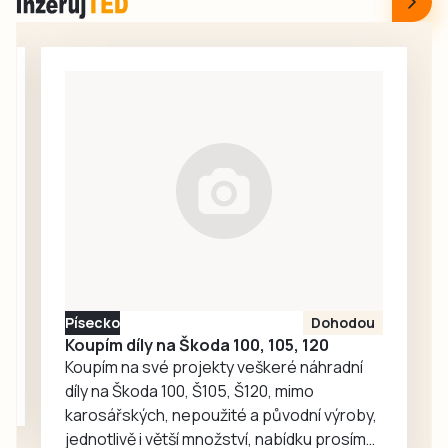
Amazon nebo tři
potvrzuje splnění
haly, u nichž v tuto
zákonných
chvíli není jasné,
vnitrostátních i
co v nich bude? To
evropských
je otázka, o které
požadavků na
budou dnes, tedy
bezpečné
v pondělí 10. srpna,
provozování
od 18 hodin v
železniční
obecní knihovně
infrastruktury.
diskutovat…
Gepard Infra
zároveň uzavřel
smlouvu se
Státním fondem
Písecko
Dohodou
dopravní…
Koupím díly na Škoda 100, 105, 120
Koupím na své projekty veškeré náhradní
díly na Škoda 100, Š105, Š120, mimo
karosářských, nepoužité a původní výroby,
jednotlivě i větší množství, nabídku prosím