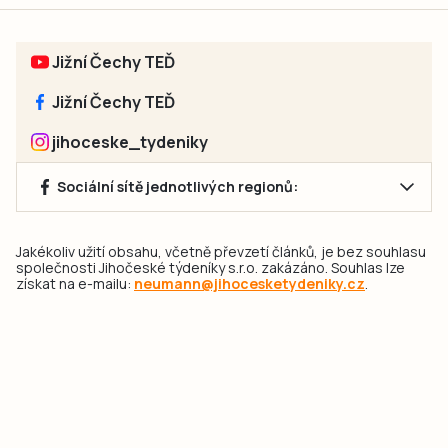
Jižní Čechy TEĎ
Jižní Čechy TEĎ
jihoceske_tydeniky
Sociální sítě jednotlivých regionů:
Jakékoliv užití obsahu, včetně převzetí článků, je bez souhlasu
společnosti Jihočeské týdeníky s.r.o. zakázáno. Souhlas lze
získat na e-mailu:
neumann@jihocesketydeniky.cz
.
2026 © Copyright Jihočeské týdeníky s.r.o.
Pravidla vkládání Inzerátů a zpracování osobních
údajů
Pravidla vkládání příspěvků