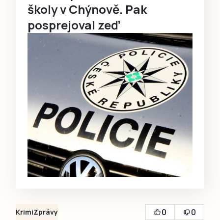
školy v Chýnově. Pak
posprejoval zeď
0
0
Krimi
Zprávy