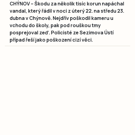
CHÝNOV – Škodu za několik tisíc korun napáchal
vandal, který řádil v noci z úterý 22. na středu 23.
dubna v Chýnově. Nejdřív poškodil kameru u
vchodu do školy, pak pod rouškou tmy
posprejoval zeď. Policisté ze Sezimova Ústí
případ řeší jako poškození cizí věci.