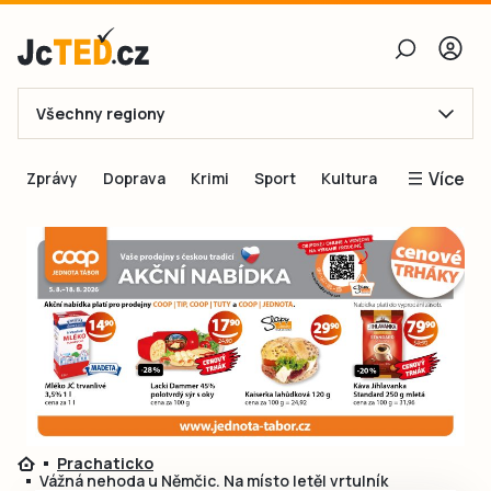
Všechny regiony
E-mail
Více
Zprávy
Doprava
Krimi
Sport
Kultura
Heslo
Blogy
Obnovit heslo
Inspirace
Čtenáři píší
Přihlásit se
Speciální přílohy
Přihlásit se přes Facebook
Inzerce
Ještě nemám účet, chci se
Registrovat
Prachaticko
Vážná nehoda u Němčic. Na místo letěl vrtulník