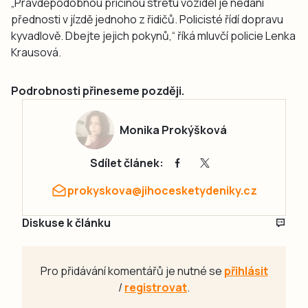
„Pravděpodobnou příčinou střetu vozidel je nedání
přednosti v jízdě jednoho z řidičů. Policisté řídí dopravu
kyvadlově. Dbejte jejich pokynů,“ říká mluvčí policie Lenka
Krausová.
Podrobnosti přineseme později.
Monika Prokýšková
Sdílet článek:
prokyskova@jihocesketydeniky.cz
Diskuse k článku
Pro přidávání komentářů je nutné se
přihlásit
/
registrovat
.