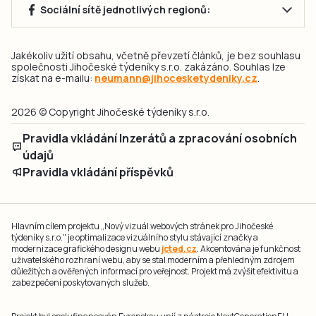
Sociální sítě jednotlivých regionů:
Jakékoliv užití obsahu, včetně převzetí článků, je bez souhlasu
společnosti Jihočeské týdeníky s.r.o. zakázáno. Souhlas lze
získat na e-mailu:
neumann@jihocesketydeniky.cz
.
2026 © Copyright Jihočeské týdeníky s.r.o.
Pravidla vkládání Inzerátů a zpracování osobních
údajů
Pravidla vkládání příspěvků
Hlavním cílem projektu „Nový vizuál webových stránek pro Jihočeské
týdeníky s.r.o." je optimalizace vizuálního stylu stávající značky a
modernizace grafického designu webu
jcted.cz
. Akcentována je funkčnost
uživatelského rozhraní webu, aby se stal moderním a přehledným zdrojem
důležitých a ověřených informací pro veřejnost. Projekt má zvýšit efektivitu a
zabezpečení poskytovaných služeb.