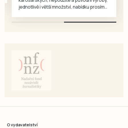
jednotlivě i větší množství, nabídku prosím
pouze na e-mail: svorpi@seznam.cz.
O vydavatelství