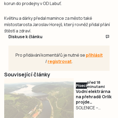
korun do prodejny v OD Labuť.
Květinu a dárky předal mamince za město také
místostarosta Jaroslav Horejš, který rovněž přidal přání
štěstí a zdraví.
Diskuse k článku
Pro přidávání komentářů je nutné se
přihlásit
/
registrovat
.
Související články
před 18
Písecko
minutami
Vodní elektrárna
na přehradě Orlík
projde
modernizací za
SOLENICE –
osm miliard
V rámci největší