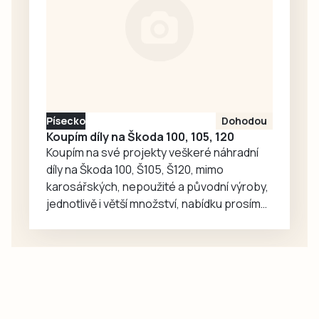
přepojí, ale
telefon vyzvání
marně. Ve 14.36
společnost ČEVAK
zveřejnila, že
velká havárie se
týká Pražského a
Písecko
Dohodou
Náchodského
Koupím díly na Škoda 100, 105, 120
sídliště, Píseckého
Koupím na své projekty veškeré náhradní
rozcestí,…
díly na Škoda 100, Š105, Š120, mimo
karosářských, nepoužité a původní výroby,
jednotlivě i větší množství, nabídku prosím
pouze na e-mail: svorpi@seznam.cz.