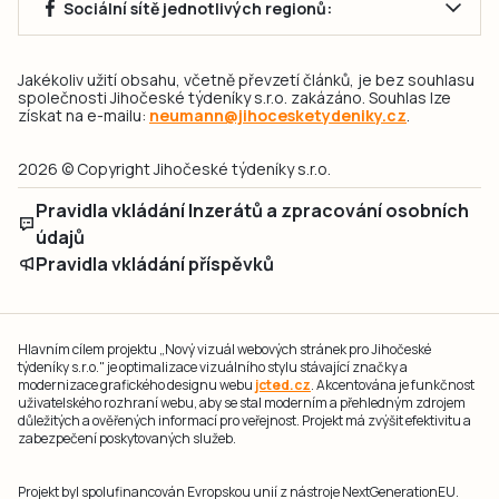
Sociální sítě jednotlivých regionů:
Jakékoliv užití obsahu, včetně převzetí článků, je bez souhlasu
společnosti Jihočeské týdeníky s.r.o. zakázáno. Souhlas lze
získat na e-mailu:
neumann@jihocesketydeniky.cz
.
2026 © Copyright Jihočeské týdeníky s.r.o.
Pravidla vkládání Inzerátů a zpracování osobních
údajů
Pravidla vkládání příspěvků
Hlavním cílem projektu „Nový vizuál webových stránek pro Jihočeské
týdeníky s.r.o." je optimalizace vizuálního stylu stávající značky a
modernizace grafického designu webu
jcted.cz
. Akcentována je funkčnost
uživatelského rozhraní webu, aby se stal moderním a přehledným zdrojem
důležitých a ověřených informací pro veřejnost. Projekt má zvýšit efektivitu a
zabezpečení poskytovaných služeb.
Projekt byl spolufinancován Evropskou unií z nástroje NextGenerationEU.