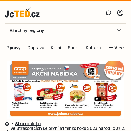
Všechny regiony
E-mail
Více
Zprávy
Doprava
Krimi
Sport
Kultura
Heslo
Blogy
Obnovit heslo
Inspirace
Čtenáři píší
Přihlásit se
Speciální přílohy
Přihlásit se přes Facebook
Inzerce
Ještě nemám účet, chci se
Registrovat
Strakonicko
Ve Strakonicích se první miminko roku 2023 narodilo až 2.