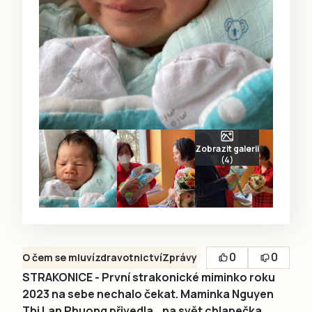
Zobrazit galerii
(4)
0
0
O čem se mluví
zdravotnictví
Zprávy
STRAKONICE - První strakonické miminko roku
2023 na sebe nechalo čekat. Maminka Nguyen
Thi Lan Phuong přivedla na svět chlapečka