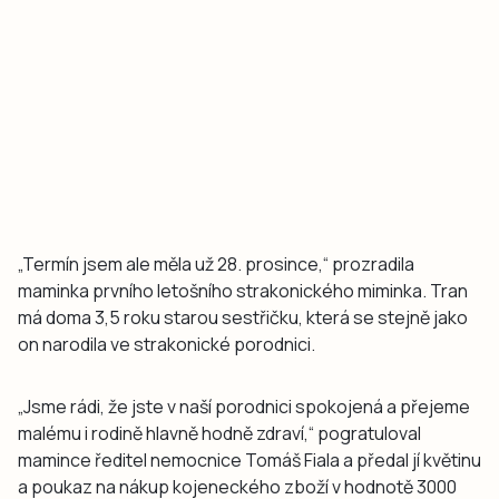
„Termín jsem ale měla už 28. prosince,“ prozradila
maminka prvního letošního strakonického miminka. Tran
má doma 3,5 roku starou sestřičku, která se stejně jako
on narodila ve strakonické porodnici.
„Jsme rádi, že jste v naší porodnici spokojená a přejeme
malému i rodině hlavně hodně zdraví,“ pogratuloval
mamince ředitel nemocnice Tomáš Fiala a předal jí květinu
a poukaz na nákup kojeneckého zboží v hodnotě 3000