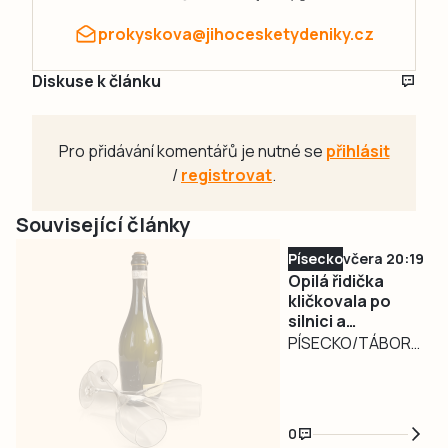
prokyskova@jihocesketydeniky.cz
Diskuse k článku
Pro přidávání komentářů je nutné se
přihlásit
/
registrovat
.
Související články
Písecko
včera 20:19
Opilá řidička
kličkovala po
silnici a
ohrožovala
PÍSECKO/TÁBORSKO
ostatní.
– Nebezpečně
Nadýchala téměř
kličkující osobní
3,3 promile
automobil
0
zaměstnal ve