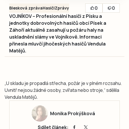
0
0
Blesková zpráva
Hasiči
Zprávy
VOJNÍKOV – Profesionální hasiči z Písku a
jednotky dobrovolných hasičů obcí Písek a
Záhoří aktuálně zasahují u požáru haly na
uskladnění slámy ve Vojníkově. Informaci
přinesla mluvčí jihočeských hasičů Vendula
Matějů.
„U skladu je propadlá střecha, požár je v plném rozsahu.
Uvnitř nejsou žádné osoby, zvířata nebo stroje,“ sdělila
Vendula Matějů.
Monika Prokýšková
Sdílet článek: