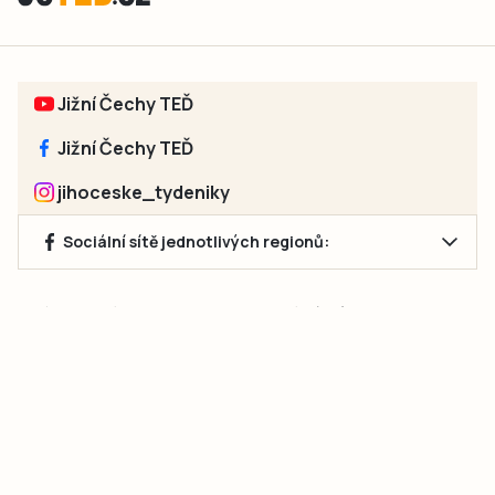
Jižní Čechy TEĎ
Jižní Čechy TEĎ
jihoceske_tydeniky
Sociální sítě jednotlivých regionů:
Jakékoliv užití obsahu, včetně převzetí článků, je bez souhlasu
společnosti Jihočeské týdeníky s.r.o. zakázáno. Souhlas lze
získat na e-mailu:
neumann@jihocesketydeniky.cz
.
2026 © Copyright Jihočeské týdeníky s.r.o.
Pravidla vkládání Inzerátů a zpracování osobních
údajů