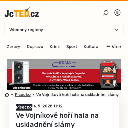
Všechny regiony
E-mail
Více
Zprávy
Doprava
Krimi
Sport
Kultura
Heslo
Blogy
Obnovit heslo
Inspirace
Čtenáři píší
Přihlásit se
Speciální přílohy
Písecko
Ve Vojníkově hoří hala na uskladnění slámy
Přihlásit se přes Facebook
Inzerce
14. 5. 2026 11:12
Písecko
Ještě nemám účet, chci se
Registrovat
Ve Vojníkově hoří hala na
uskladnění slámy