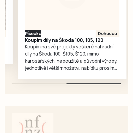
zahradě velký
ohlas. Zájem o
medvědy baribaly
vzrostl. Zoo se
proto rozhodla, že
Písecko
Dohodou
je zájemcům
Koupím díly na Škoda 100, 105, 120
představí
Koupím na své projekty veškeré náhradní
mnohem…
díly na Škoda 100, Š105, Š120, mimo
karosářských, nepoužité a původní výroby,
jednotlivě i větší množství, nabídku prosím
pouze na e-mail: svorpi@seznam.cz.