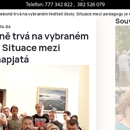
eboně trvá na vybraném řediteli školy. Situace mezi pedagogy je 
Souv
 14:04
ně trvá na vybraném
y. Situace mezi
napjatá