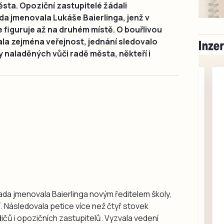
ta. Opoziční zastupitelé žádali
da jmenovala Lukáše Baierlinga, jenž v
figuruje až na druhém místě. O bouřlivou
la zejména veřejnost, jednání sledovalo
ky naladěných vůči radě města, někteří i
Milevsko
Zdarma / za odvoz
Daruji do dobrých
rada jmenovala Baierlinga novým ředitelem školy,
rukou kotě
í. Následovala petice více než čtyř stovek
Daruji do dobrých rukou
čů i opozičních zastupitelů. Vyzvala vedení
kotě-kočka, odčervené,