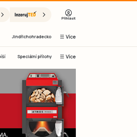
Přihlásit
Více
Jindřichohradecko
Více
íší
Speciální přílohy
Prachaticko
Inzerce
Obnovit heslo
řihlásit se
it se přes Facebook
čet, chci se
Registrovat