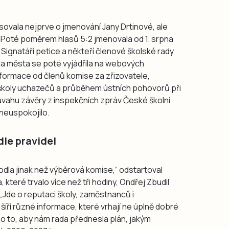
sovala nejprve o jmenování Jany Drtinové, ale
 Poté poměrem hlasů 5:2 jmenovala od 1. srpna
Signatáři petice a někteří členové školské rady
da města se poté vyjádřila na webových
informace od členů komise za zřizovatele,
koly uchazečů a průběhem ústních pohovorů při
 úvahu závěry z inspekčních zpráv České školní
 neuspokojilo.
dle pravidel
odla jinak než výběrová komise,“ odstartoval
které trvalo více než tři hodiny, Ondřej Zbudil
Jde o reputaci školy, zaměstnanců i
íří různé informace, které vrhají ne úplně dobré
 o to, aby nám rada přednesla plán, jakým