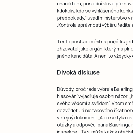
charakteru, poslední slovo přiznáv
kdokoliv, kdo se vyhlášeného konku
předpoklady,“ uvádí ministerstvo v
„Kontrola správnosti výběru ředite
Tento postup zmínil na počátku jedn
zřizovatel jako orgán, který má pl
jiného kandidáta. A není to vždycky
Divoká diskuse
Důvody, proč rada vybrala Baierlin
hlasování vyjadřuje osobní názor. 
svého vědomí a svědomí. V tom sm
dozvědět. Já nic takového říkat neb
veřejný dokument. „A co se týká o
otázky a odpovědi pana Baierlinga mi
inspekce… Ty si může každý přečíst