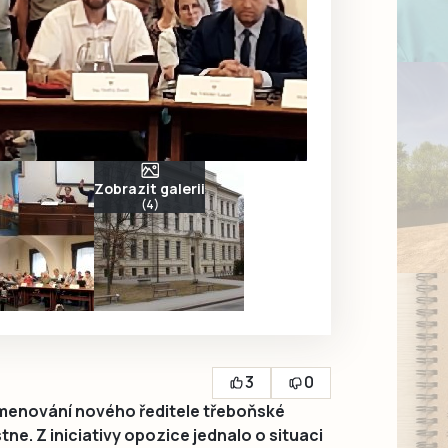
Zobrazit galerii
(4)
3
0
menování nového ředitele třeboňské
ne. Z iniciativy opozice jednalo o situaci