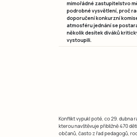
mimořádné zastupitelstvo měs
podrobné vysvětlení, proč ra
doporučení konkurzní komise 
atmosféru jednání se postara
několik desítek diváků kritic
vystoupili.
Konflikt vypukl poté, co 29. dubna 
kterou navštěvuje přibližně 470 dět
občanů, často z řad pedagogů, rodi