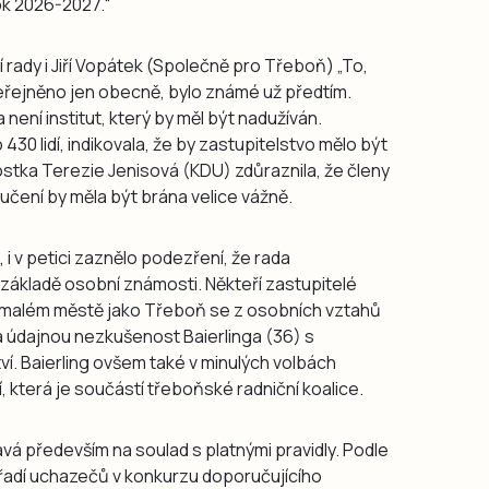
ok 2026-2027.“
 rady i Jiří Vopátek (Společně pro Třeboň) „To,
řejněno jen obecně, bylo známé už předtím.
ení institut, který by měl být nadužíván.
30 lidí, indikovala, že by zastupitelstvo mělo být
ostka Terezie Jenisová (KDU) zdůraznila, že členy
učení by měla být brána velice vážně.
, i v petici zaznělo podezření, že rada
 základě osobní známosti. Někteří zastupitelé
 v malém městě jako Třeboň se z osobních vztahů
a údajnou nezkušenost Baierlinga (36) s
. Baierling ovšem také v minulých volbách
í, která je součástí třeboňské radniční koalice.
á především na soulad s platnými pravidly. Podle
pořadí uchazečů v konkurzu doporučujícího