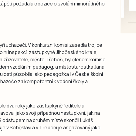
Vzápětí požádala opozice o svolání mimořádného
mazlivé, ihned k odběru.
tyři uchazeči. V konkurzní komisi zasedla trojice
ní inspekcí, zástupkyně Jihočeského kraje,
Za zřizovatele, město Třeboň, byl členem komise
dem vzděláním pedagog, a místostarostka Jana
losti působila jako pedagožka i v České školní
chazeče za kompetentní k vedení školy a
ole dva roky jako zástupkyně ředitele a
pravoval jako svoji případnou nástupkyni, jak na
. S odstupem na druhém místě skončil Lukáš
uje v Soběslavi a v Třeboni je angažovaný jako