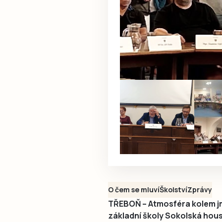
O čem se mluví
Školství
Zprávy
TŘEBOŇ – Atmosféra kolem j
základní školy Sokolská houst