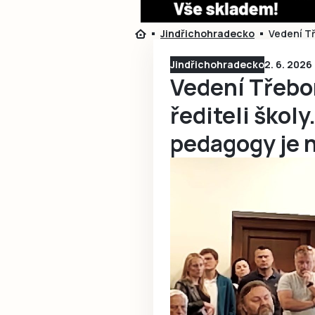
Jindřichohradecko
Vedení Tř
Jindřichohradecko
2. 6. 2026
Vedení Třebo
řediteli škol
pedagogy je 