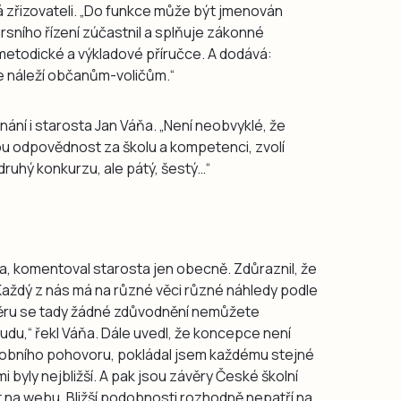
á zřizovateli. „Do funkce může být jmenován
rsního řízení zúčastnil a splňuje zákonné
 metodické a výkladové příručce. A dodává:
le náleží občanům-voličům.“
ání i starosta Jan Váňa. „Není neobvyklé, že
nou odpovědnost za školu a kompetenci, zvolí
 druhý konkurzu, ale pátý, šestý…“
ga, komentoval starosta jen obecně. Zdůraznil, že
„Každý z nás má na různé věci různé náhledy podle
ěru se tady žádné zdůvodnění nemůžete
udu,“ řekl Váňa. Dále uvedl, že koncepce není
sobního pohovoru, pokládal jsem každému stejné
 byly nejbližší. A pak jsou závěry České školní
 na webu. Bližší podobnosti rozhodně nepatří na