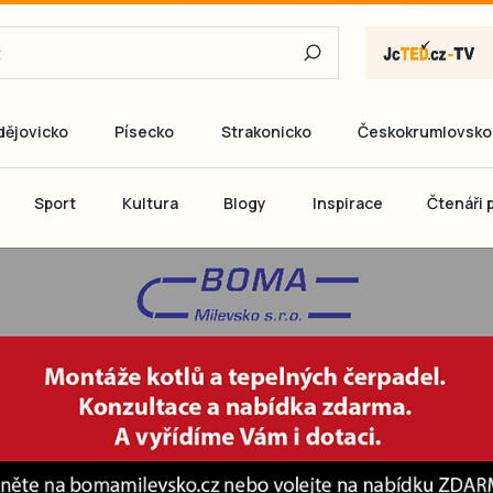
dějovicko
Písecko
Strakonicko
Českokrumlovsko
E-mail
Sport
Kultura
Blogy
Inspirace
Čtenáři p
Heslo
P
Přihlás
Ještě nemám ú