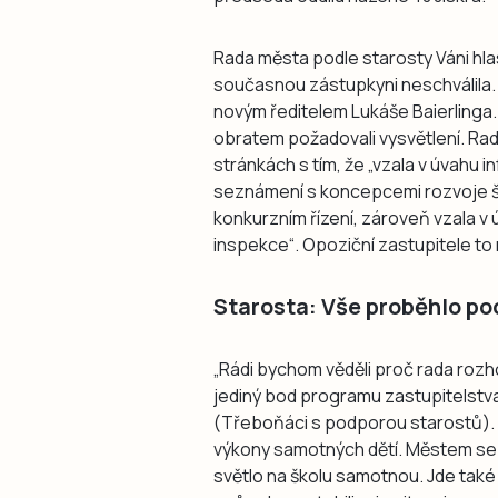
Rada města podle starosty Váni hla
současnou zástupkyni neschválila.
novým ředitelem Lukáše Baierlinga. 
obratem požadovali vysvětlení. Ra
stránkách s tím, že „vzala v úvahu 
seznámení s koncepcemi rozvoje š
konkurzním řízení, zároveň vzala v
inspekce“. Opoziční zastupitele to
Starosta: Vše proběhlo po
„Rádi bychom věděli proč rada rozh
jediný bod programu zastupitelstva, 
(Třeboňáci s podporou starostů). „
výkony samotných dětí. Městem se š
světlo na školu samotnou. Jde také