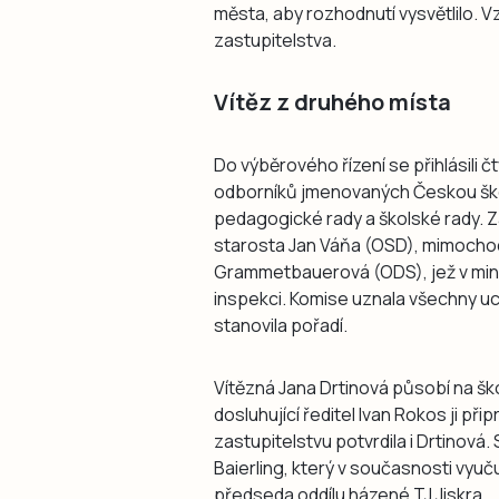
města, aby rozhodnutí vysvětlilo. 
zastupitelstva.
Vítěz z druhého místa
Do výběrového řízení se přihlásili č
odborníků jmenovaných Českou škol
pedagogické rady a školské rady. 
starosta Jan Váňa (OSD), mimocho
Grammetbauerová (ODS), jež v minu
inspekci. Komise uznala všechny u
stanovila pořadí.
Vítězná Jana Drtinová působí na šk
dosluhující ředitel Ivan Rokos ji při
zastupitelstvu potvrdila i Drtinová
Baierling, který v současnosti vyuč
předseda oddílu házené TJ Jiskra.