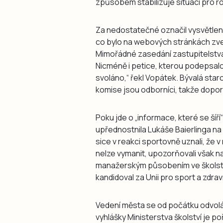
způsobem stabilizuje situaci pro r
Za nedostatečné označil vysvětlení
co bylo na webových stránkách zve
Mimořádné zasedání zastupitelstva n
Nicméně i petice, kterou podepsalo 4
svoláno,“ řekl Vopátek. Bývalá star
komise jsou odborníci, takže dopor
Poku jde o „informace, které se šíří“
upřednostnila Lukáše Baierlinga na
sice v reakci sportovně uznali, že
nelze vymanit, upozorňovali však n
manažerským působením ve školství
kandidoval za Unii pro sport a zdrav
Vedení města se od počátku odvoláv
vyhlášky Ministerstva školství je 