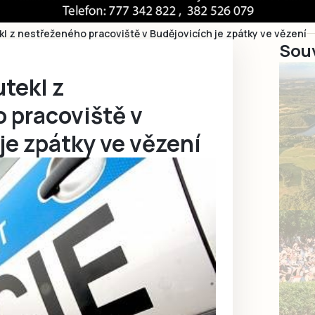
kl z nestřeženého pracoviště v Budějovicích je zpátky ve vězení
Souv
utekl z
 pracoviště v
je zpátky ve vězení