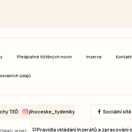
ny
Předplatné tištěných novin
Inzerce
Kontakt
osobních údajů
echy TEĎ
jihoceske_tydeniky
Sociální sít
Pravidla vkládání Inzerátů a zpracování
 článků, je bez