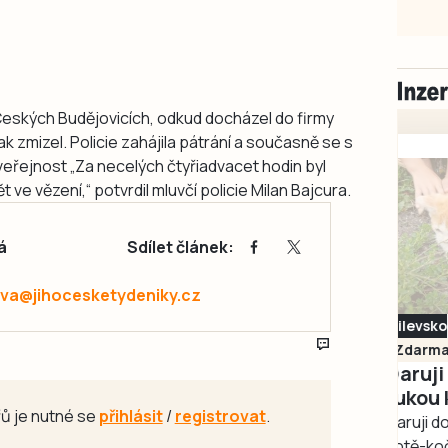
 Českých Budějovicích, odkud docházel do firmy
k zmizel. Policie zahájila pátrání a současně se s
eřejnost „Za necelých čtyřiadvacet hodin byl
ět ve vězení,“ potvrdil mluvčí policie Milan Bajcura.
á
Sdílet článek:
va@jihocesketydeniky.cz
Milevsko
Zdarma / za odvoz
Daruji do dobrých
rukou kotě
ů je nutné se
přihlásit
/
registrovat
.
Daruji do dobrých rukou
kotě-kočka, odčervené,