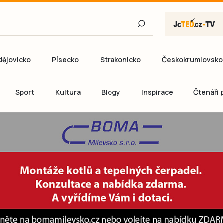
dějovicko
Písecko
Strakonicko
Českokrumlovsko
E-mail
Sport
Kultura
Blogy
Inspirace
Čtenáři p
Heslo
P
Přihlás
Ještě nemám ú