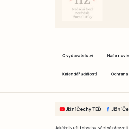
O vydavatelství
Naše novi
Kalendář událostí
Ochrana 
Jižní Čechy TEĎ
Jižní Č
Jakékoliv užití obsahu, včetně převzetí