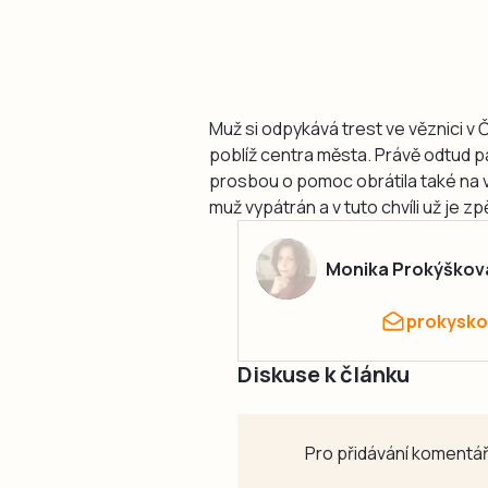
Muž si odpykává trest ve věznici v
poblíž centra města. Právě odtud pa
prosbou o pomoc obrátila také na v
muž vypátrán a v tuto chvíli už je zp
Monika Prokýškov
prokysko
Diskuse k článku
Pro přidávání komentář