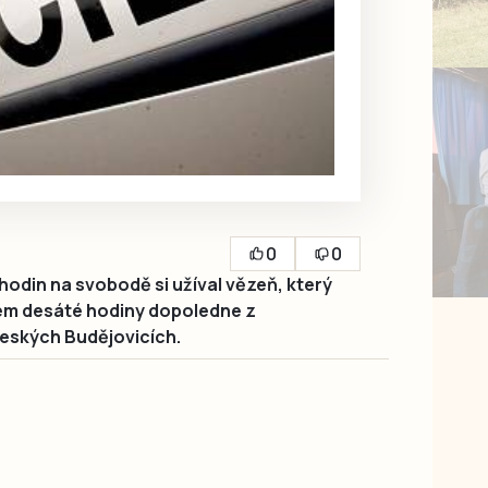
0
0
odin na svobodě si užíval vězeň, který
lem desáté hodiny dopoledne z
eských Budějovicích.