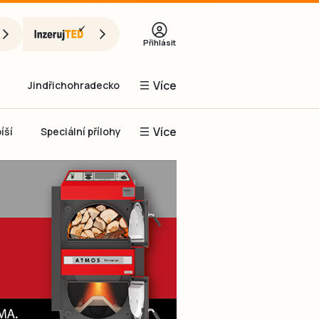
Přihlásit
Více
Jindřichohradecko
Více
íší
Speciální přílohy
Prachaticko
Inzerce
Obnovit heslo
řihlásit se
it se přes Facebook
čet, chci se
Registrovat