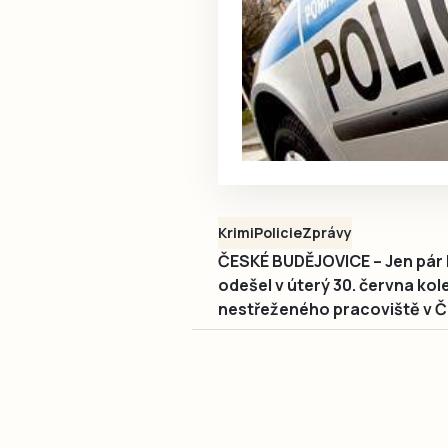
Krimi
Policie
Zprávy
ČESKÉ BUDĚJOVICE – Jen pár h
odešel v úterý 30. června ko
nestřeženého pracoviště v Č