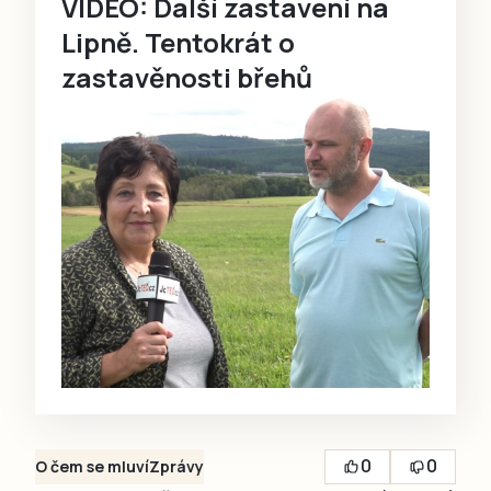
VIDEO: Další zastavení na
Lipně. Tentokrát o
zastavěnosti břehů
0
0
O čem se mluví
Zprávy