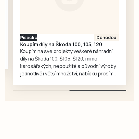
kniha, do níž po
celý den
zapisovali své
vzkazy a kresby
účastníci pochodu
Písecko
Dohodou
i…
Koupím díly na Škoda 100, 105, 120
Koupím na své projekty veškeré náhradní
díly na Škoda 100, Š105, Š120, mimo
karosářských, nepoužité a původní výroby,
jednotlivě i větší množství, nabídku prosím
pouze na e-mail: svorpi@seznam.cz.