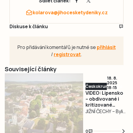
Sdílet článek:
kolarova@jihocesketydeniky.cz
Diskuse k článku
Pro přidávání komentářů je nutné se
přihlásit
/
registrovat
.
Související články
18. 8.
2025
Českokrumlovsko
18:15
VIDEO: Lipensko
– obdivované i
kritizované…
JIŽNÍ ČECHY – Byli
jste letos u Lipna?
Nebo se tam ještě
0
ve zbytku léta