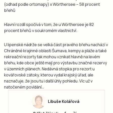
(odhad podle ortomapy) x Wörthersee – 58 procent
břehů
Hlavní rozdíl spočívá v tom, že u Wörthersee je 82
procent břehů v soukromém vlastnictví.
U lipenské nádrže se velká část pravého břehu nachází v
Chráněné krajinné oblasti Šumava, kempy a pláže a také
rekreační rezorty tak mohou vznikat hlavně na levém
břehu, kde obce ještě mají pro výstavbu značné rezervy
v územních plánech. Nedávná stopka pro rezort u
kovářovské zátoky, kterou vydal krajský úřad, ale
naznačuje, že jsou tu i další úhly pohledu. Víc už v
natočeném povídání…
Libuše Kolářová