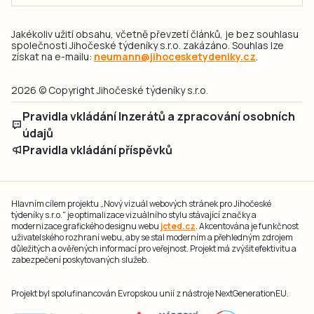
Jakékoliv užití obsahu, včetně převzetí článků, je bez souhlasu
společnosti Jihočeské týdeníky s.r.o. zakázáno. Souhlas lze
získat na e-mailu:
neumann@jihocesketydeniky.cz
.
2026 © Copyright Jihočeské týdeníky s.r.o.
Pravidla vkládání Inzerátů a zpracování osobních
údajů
Pravidla vkládání příspěvků
Hlavním cílem projektu „Nový vizuál webových stránek pro Jihočeské
týdeníky s.r.o." je optimalizace vizuálního stylu stávající značky a
modernizace grafického designu webu
jcted.cz
. Akcentována je funkčnost
uživatelského rozhraní webu, aby se stal moderním a přehledným zdrojem
důležitých a ověřených informací pro veřejnost. Projekt má zvýšit efektivitu a
zabezpečení poskytovaných služeb.
Projekt byl spolufinancován Evropskou unií z nástroje NextGenerationEU.