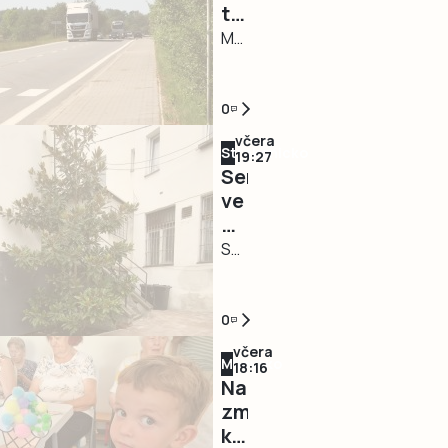
tahu
vodu
odpoledne
z
MAJDALENA
ocitla
Třeboně
–
bez
k
Očekávaná
vody
hranicím
mnohaměsíční
0
zhruba
začne
komplikace
třetina
včera
Strakonicko
v
na
19:27
města
Senioři
pondělí.
průtahu
v
ve
Řidiče
silnice
severní
Strakonicích
zdrží
I/24
části
mají
STRAKONICE
semafory
Majdalenou
Tábora,
nové
–
startuje
je
zázemí
Město
už
vyřešena.
pro
pokračuje
0
během
Jak
setkávání.
v
turistické
včera
nyní
Milevsko
Město
postupném
18:16
sezóny.
informovali
Na
pokračuje
zkvalitňování
Od
na
zmrzlinku
v
zázemí
10.
lince
k
modernizaci
pro
srpna