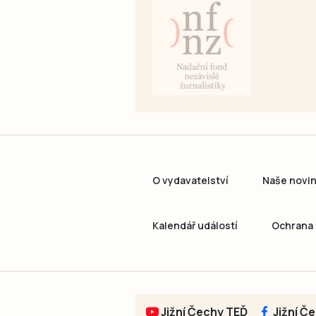
O vydavatelství
Naše novi
Kalendář událostí
Ochrana 
Jižní Čechy TEĎ
Jižní Č