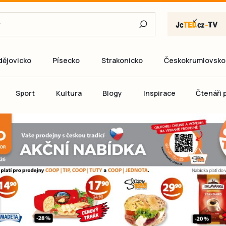
dějovicko
Písecko
Strakonicko
Českokrumlovsko
E-mail
Sport
Kultura
Blogy
Inspirace
Čtenáři p
Heslo
P
Přihlás
Ještě nemám ú