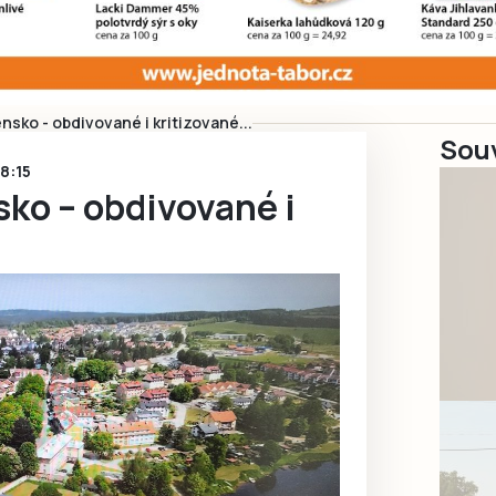
nsko - obdivované i kritizované...
Souv
18:15
ko – obdivované i