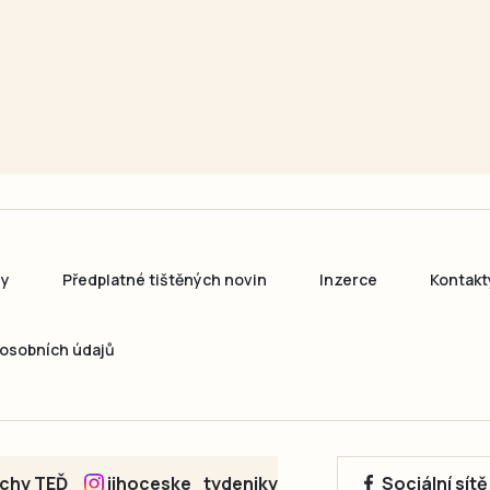
ny
Předplatné tištěných novin
Inzerce
Kontakt
osobních údajů
echy TEĎ
jihoceske_tydeniky
Sociální sít