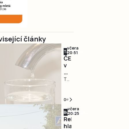
isející články
včera
Táborsko
20:51
ČEVAK
v
Táboře
odstranil
TÁBOR
rozsáhlou
–
havárii
Havárie
a
vodovodu,
0
v
po
včera
Budějovicko
půl
které
20:25
Rekonstrukce
osmé
se
hlavního
spustil
dnes