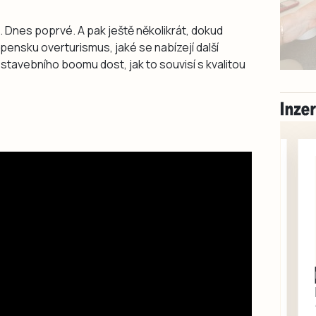
Dnes poprvé. A pak ještě několikrát, dokud
pensku overturismus, jaké se nabízejí další
je stavebního boomu dost, jak to souvisí s kvalitou
Milevsko
Zdarma / za odvoz
Daruji do dobrých