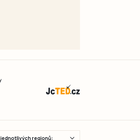
y
ě jednotlivých regionů: