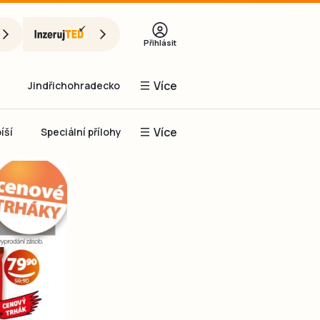
Přihlásit
Více
Jindřichohradecko
Více
íší
Speciální přílohy
Prachaticko
Inzerce
Obnovit heslo
řihlásit se
it se přes Facebook
čet, chci se
Registrovat