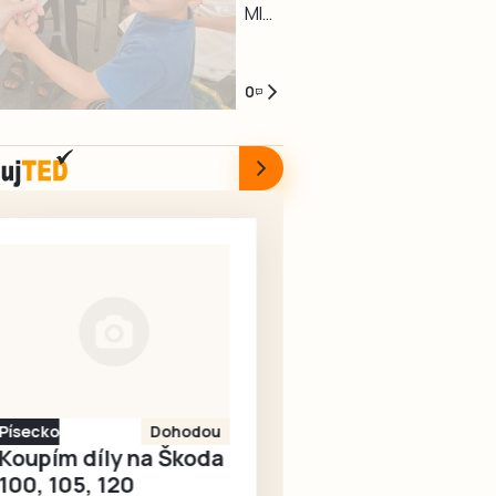
poruch
babičce.
MILEVSKO
infocentra
své
budou
a
Děti
–
pro
seniory.
průjezd
havárií
z
Dětský
seniory
Nově
na
společnosti
Milísku
smích,
0
zrekonstruovaný
mezinárodním
ČEVAK,
potěšily
zmrzlina
dvorek
tahu
voda
seniory
a
u
mezi
byla
povídání
Infocentra
Třeboní,
kolem
o
pro
Suchdolem
půl
životě.
seniory
nad
osmé
Tak
nabízí
Lužnicí
večer
vypadalo
bezbariérový
a
znovu
středeční
přístup,
hraničním
spuštěna.
dopoledne
novou
přechodem
5.
dlažbu,
v
srpna
lavičky
Halámkách
v
i
regulovat
Písecko
Dohodou
Domově
květinovou
semafory.
Koupím díly na Škoda
s
výzdobu.
Opravy
100, 105, 120
pečovatelskou