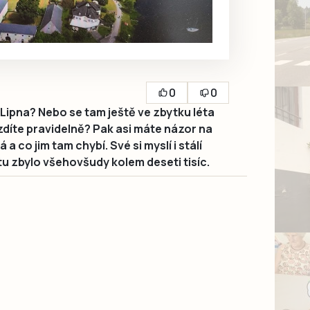
0
0
u Lipna? Nebo se tam ještě ve zbytku léta
díte pravidelně? Pak asi máte názor na
 a co jim tam chybí. Své si myslí i stálí
tu zbylo všehovšudy kolem deseti tisíc.