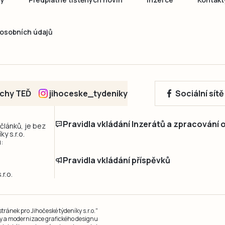
osobních údajů
echy TEĎ
jihoceske_tydeniky
Sociální sít
Pravidla vkládání Inzerátů a zpracování
 článků, je bez
y s.r.o.
:
Pravidla vkládání příspěvků
r.o.
ránek pro Jihočeské týdeníky s.r.o."
čky a modernizace grafického designu