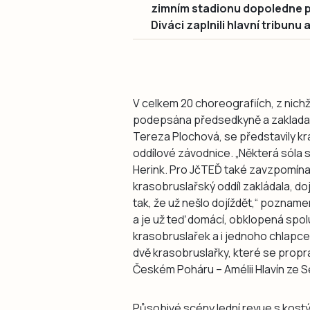
zimním stadionu dopoledne pr
Diváci zaplnili hlavní tribunu
V celkem 20 choreografiích, z nich
podepsána předsedkyně a zakladatel
Tereza Plochová, se představily k
oddílové závodnice. „Některá sóla 
Herink. Pro JčTEĎ také zavzpomínala
krasobruslařský oddíl zakládala, doj
tak, že už nešlo dojíždět,“ pozname
a je už teď domácí, obklopená spolu
krasobruslařek a i jednoho chlapce, 
dvě krasobruslařky, které se propra
Českém Poháru – Amélii Hlavín ze S
Působivé scény lední revue s kostý