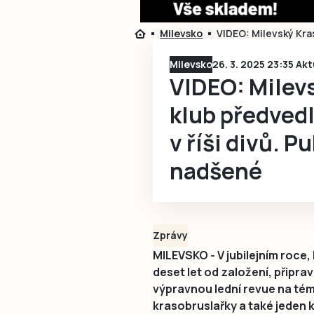
Milevsko
VIDEO: Milevský Kras
Milevsko
26. 3. 2025 23:35 Ak
VIDEO: Milev
klub předvedl
v říši divů. P
nadšené
Zprávy
MILEVSKO - V jubilejním roce,
deset let od založení, připrav
výpravnou lední revue na téma 
krasobruslařky a také jeden 