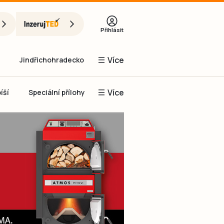
Přihlásit
Více
Jindřichohradecko
Více
íší
Speciální přílohy
Prachaticko
Inzerce
Obnovit heslo
řihlásit se
it se přes Facebook
čet, chci se
Registrovat