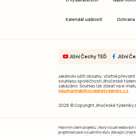
Kalendář událostí
Ochrana 
Jižní Čechy TEĎ
Jižní Č
Jakékoliv užití obsahu, včetně převzetí
souhlasu společnosti Jihočeské týdeník
zakázáno. Souhlas lze získat na e-mailu
neumann@jihocesketydeniky.cz
.
2026 © Copyright Jihočeské týdeníky s.
Hlavním cílem projektu „Nový vizuál webových st
je optimalizace vizuálního stylu stávající zna