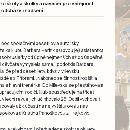
o školy a školky a navečer pro veřejnost.
 a odcházeli nadšení.
ž pod společnými deseti byla autorsky
ka klubu Barbara Herink a u dvou její asistentka
rasobruslařky od úplně nejmenších až po úspěšné
si děvčata vymyslela sama,“ podotkla Barbara
, že před deseti lety, když v Milevsku
ížděla z Příbrami. „Nakonec se činnost rozšířila
nala hlavní trenérka. Do Milevska se přestěhovala
pracujícími rodiči. Klub soustřeďuje na třicet
v lední revue jich účinkovalo 26. Oddíl vychoval i
covaly až k účasti na nejvyšší úrovni u nás
epekova a Kristinu Panoškovou z Hrejkovic.
my a rekvizitami i předvedené skoky a piruety