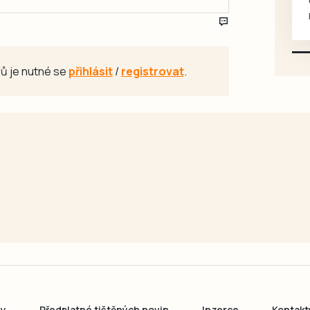
mazlivé, ihned k odběru.
ů je nutné se
přihlásit
/
registrovat
.
ny
Předplatné tištěných novin
Inzerce
Kontakt