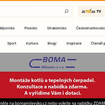
dějovicko
Písecko
Strakonicko
Českokrumlovsko
E-mail
Sport
Kultura
Blogy
Inspirace
Čtenáři p
Heslo
P
Přihlás
Ještě nemám ú