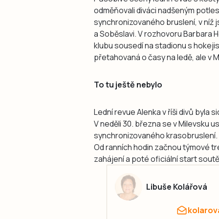
odměňovali diváci nadšeným potleske
synchronizovaného bruslení, v níž 
a Soběslavi. V rozhovoru Barbara H
klubu sousedí na stadionu s hokej
přetahovaná o časy na ledě, ale v 
To tu ještě nebylo
Lední revue Alenka v říši divů byla 
V neděli 30. března se v Milevsku u
synchronizovaného krasobruslení. 
Od ranních hodin začnou týmové tr
zahájení a poté oficiální start soutě
Libuše Kolářová
kolarov