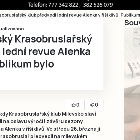
obruslařský klub předvedl lední revue Alenka v říši divů. Publiku
Souv
tualizováno
ský Krasobruslařský
 lední revue Alenka
ublikum bylo
0
0
 kdy Krasobruslařský klub Milevsko slaví
il na oslavu výročí i závěru sezony
Alenka v říši divů. Ve středu 26. března ji
krasobruslař předvedli na milevském