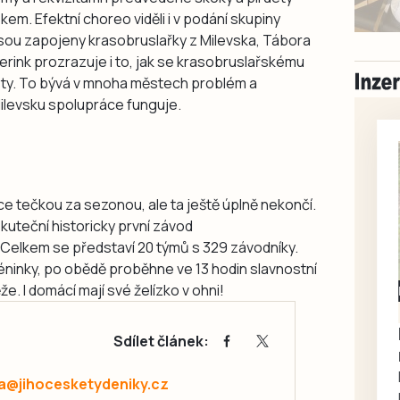
m. Efektní choreo viděli i v podání skupiny
jsou zapojeny krasobruslařky z Milevska, Tábora
erink prozrazuje i to, jak se krasobruslařskému
isty. To bývá v mnoha městech problém a
Milevsku spolupráce funguje.
sice tečkou za sezonou, ale ta ještě úplně nekončí.
skuteční historicky první závod
Celkem se představí 20 týmů s 329 závodníky.
éninky, po obědě proběhne ve 13 hodin slavnostní
že. I domácí mají své želízko v ohni!
Milevsko
Zdarma / za odvoz
Daruji do dobrých
Sdílet článek:
rukou kotě
Daruji do dobrých rukou
a@jihocesketydeniky.cz
kotě-kočka, odčervené,