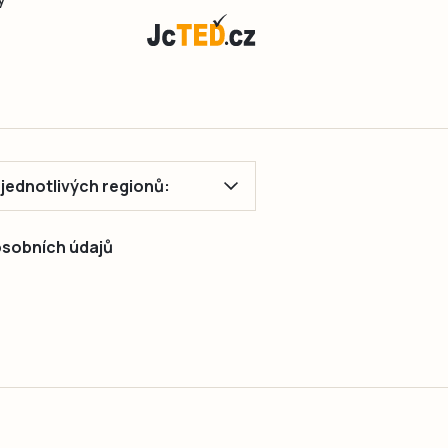
příhody.
Řada
lidí
přitom
o
svém
onemocnění
dlouhou
ě jednotlivých regionů:
dobu
vůbec
neví.
 osobních údajů
V…