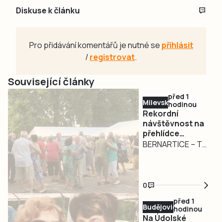
Diskuse k článku
Pro přidávání komentářů je nutné se
přihlásit
/
registrovat
.
Související články
před 1
Milevsko
hodinou
Rekordní
návštěvnost na
přehlídce
dechovek v
BERNARTICE – To
Bernarticích. Na
organizátoři
Český rozhlas
bernartické
jsou lidé
přehlídky
naštvaní.
0
dechových hudeb
Objevují Rádio
před 1
Dechovka
nečekali. V sobotu
Budějovicko
hodinou
8. srpna navštívilo
Na Údolské