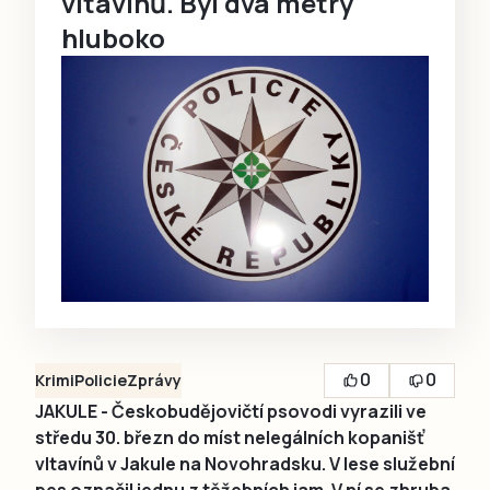
vltavínů. Byl dva metry
hluboko
0
0
Krimi
Policie
Zprávy
JAKULE - Českobudějovičtí psovodi vyrazili ve
středu 30. březn do míst nelegálních kopanišť
vltavínů v Jakule na Novohradsku. V lese služební
pes označil jednu z těžebních jam. V ní se zhruba