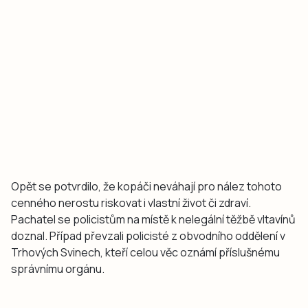
Opět se potvrdilo, že kopáči neváhají pro nález tohoto
cenného nerostu riskovat i vlastní život či zdraví.
Pachatel se policistům na místě k nelegální těžbě vltavínů
doznal. Případ převzali policisté z obvodního oddělení v
Trhových Svinech, kteří celou věc oznámí příslušnému
správnímu orgánu.