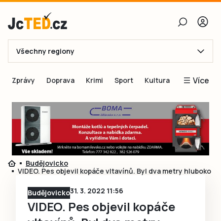
Všechny regiony
E-mail
Více
Zprávy
Doprava
Krimi
Sport
Kultura
Heslo
Blogy
Obnovit heslo
Inspirace
Čtenáři píší
Přihlásit se
Speciální přílohy
Budějovicko
Přihlásit se přes Facebook
Inzerce
VIDEO. Pes objevil kopáče vltavínů. Byl dva metry hluboko
Ještě nemám účet, chci se
Registrovat
31. 3. 2022 11:56
Budějovicko
VIDEO. Pes objevil kopáče