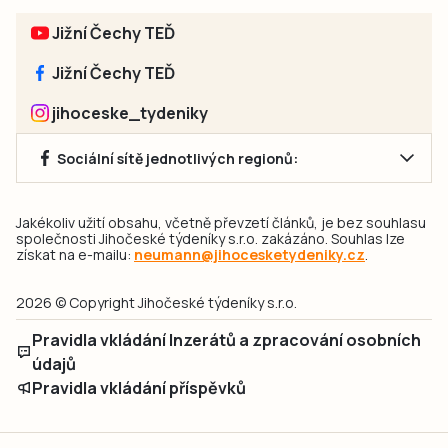
Jižní Čechy TEĎ
Jižní Čechy TEĎ
jihoceske_tydeniky
Sociální sítě jednotlivých regionů:
Jakékoliv užití obsahu, včetně převzetí článků, je bez souhlasu
společnosti Jihočeské týdeníky s.r.o. zakázáno. Souhlas lze
získat na e-mailu:
neumann@jihocesketydeniky.cz
.
2026 © Copyright Jihočeské týdeníky s.r.o.
Pravidla vkládání Inzerátů a zpracování osobních
údajů
Pravidla vkládání příspěvků