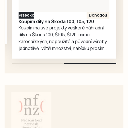
vzkazy a kresby
účastníci pochodu
Písecko
Dohodou
i…
Koupím díly na Škoda 100, 105, 120
Koupím na své projekty veškeré náhradní
díly na Škoda 100, Š105, Š120, mimo
karosářských, nepoužité a původní výroby,
jednotlivě i větší množství, nabídku prosím
pouze na e-mail: svorpi@seznam.cz.