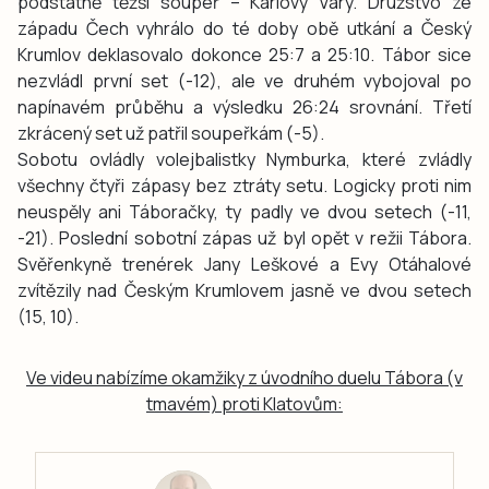
podstatně těžší soupeř – Karlovy Vary. Družstvo ze
západu Čech vyhrálo do té doby obě utkání a Český
Krumlov deklasovalo dokonce 25:7 a 25:10. Tábor sice
nezvládl první set (-12), ale ve druhém vybojoval po
napínavém průběhu a výsledku 26:24 srovnání. Třetí
zkrácený set už patřil soupeřkám (-5).
Sobotu ovládly volejbalistky Nymburka, které zvládly
všechny čtyři zápasy bez ztráty setu. Logicky proti nim
neuspěly ani Táboračky, ty padly ve dvou setech (-11,
-21). Poslední sobotní zápas už byl opět v režii Tábora.
Svěřenkyně trenérek Jany Leškové a Evy Otáhalové
zvítězily nad Českým Krumlovem jasně ve dvou setech
(15, 10).
Ve videu nabízíme okamžiky z úvodního duelu Tábora (v
tmavém) proti Klatovům: