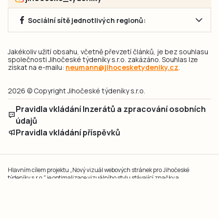
Sociální sítě jednotlivých regionů:
Jakékoliv užití obsahu, včetně převzetí článků, je bez souhlasu
společnosti Jihočeské týdeníky s.r.o. zakázáno. Souhlas lze
získat na e-mailu:
neumann@jihocesketydeniky.cz
.
2026 © Copyright Jihočeské týdeníky s.r.o.
Pravidla vkládání Inzerátů a zpracování osobních
údajů
Pravidla vkládání příspěvků
Hlavním cílem projektu „Nový vizuál webových stránek pro Jihočeské
týdeníky s.r.o." je optimalizace vizuálního stylu stávající značky a
modernizace grafického designu webu
jcted.cz
. Akcentována je funkčnost
uživatelského rozhraní webu, aby se stal moderním a přehledným zdrojem
důležitých a ověřených informací pro veřejnost. Projekt má zvýšit efektivitu a
zabezpečení poskytovaných služeb.