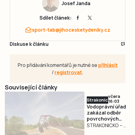
Josef Janda
Sdílet článek:
sport-tab@jihocesketydeniky.cz
Diskuse k článku
Pro přidávání komentářů je nutné se
přihlásit
/
registrovat
.
Související články
včera
Strakonicko
16:03
Vodoprávní úřad
zakázal odběr
povrchových
vod na
STRAKONICKO – V
Strakonicku
reakci na