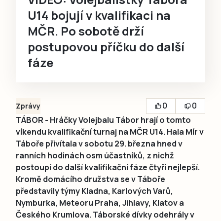
U14 bojují v kvalifikaci na
MČR. Po sobotě drží
postupovou příčku do další
fáze
0
0
Zprávy
TÁBOR - Hráčky Volejbalu Tábor hrají o tomto
víkendu kvalifikační turnaj na MČR U14. Hala Mír v
Táboře přivítala v sobotu 29. března hned v
ranních hodinách osm účastníků, z nichž
postoupí do další kvalifikační fáze čtyři nejlepší.
Kromě domácího družstva se v Táboře
představily týmy Kladna, Karlových Varů,
Nymburka, Meteoru Praha, Jihlavy, Klatov a
Českého Krumlova. Táborské dívky odehrály v