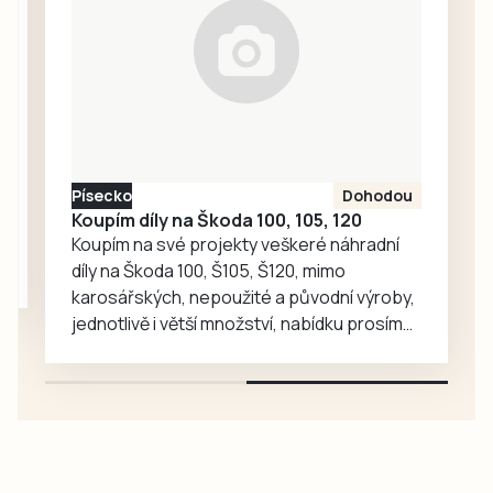
vysvětlení.
Ředitelka odboru
komunikace Nela
Friebová
odpověděla.
Písecko
Dohodou
Koupím díly na Škoda 100, 105, 120
Koupím na své projekty veškeré náhradní
díly na Škoda 100, Š105, Š120, mimo
karosářských, nepoužité a původní výroby,
jednotlivě i větší množství, nabídku prosím
pouze na e-mail: svorpi@seznam.cz.