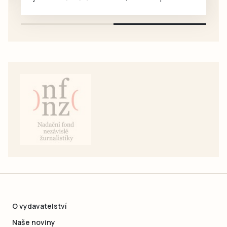
pouze na e-mail: svorpi@seznam.cz.
O vydavatelství
Naše noviny