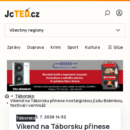
Všechny regiony
E-mail
Více
Zprávy
Doprava
Krimi
Sport
Kultura
Heslo
Blogy
Obnovit heslo
Inspirace
Čtenáři píší
Přihlásit se
Speciální přílohy
Táborsko
Přihlásit se přes Facebook
Inzerce
Víkend na Táborsku přinese nostalgickou jízdu Bobinkou,
festival i vernisáž
Ještě nemám účet, chci se
Registrovat
3. 7. 2026 14:52
Táborsko
Víkend na Táborsku přinese