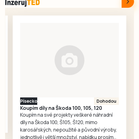
nabídlo setkání
na…
opatření obecné
rodáků v Údolí při
povahy, kterým
22. ročníku
dočasně omezuje
Údolských
odběr
slavností a…
povrchových vod
z vodních toků na
území ORP
Strakonice.
Nařízení platí s
účinností od 8.
srpna informovala
tisková mluvčí
města Markéta
Písecko
Dohodou
Bučoková.
Koupím díly na Škoda 100, 105, 120
Koupím na své projekty veškeré náhradní
díly na Škoda 100, Š105, Š120, mimo
karosářských, nepoužité a původní výroby,
jednotlivě i větší množství, nabídku prosím