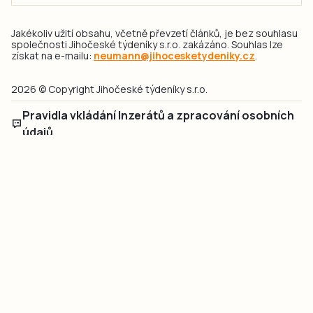
Jakékoliv užití obsahu, včetně převzetí článků, je bez souhlasu
společnosti Jihočeské týdeníky s.r.o. zakázáno. Souhlas lze
získat na e-mailu:
neumann@jihocesketydeniky.cz
.
2026 © Copyright Jihočeské týdeníky s.r.o.
Pravidla vkládání Inzerátů a zpracování osobních
údajů
Pravidla vkládání příspěvků
Hlavním cílem projektu „Nový vizuál webových stránek pro Jihočeské
týdeníky s.r.o." je optimalizace vizuálního stylu stávající značky a
modernizace grafického designu webu
jcted.cz
. Akcentována je funkčnost
uživatelského rozhraní webu, aby se stal moderním a přehledným zdrojem
důležitých a ověřených informací pro veřejnost. Projekt má zvýšit efektivitu a
zabezpečení poskytovaných služeb.
Projekt byl spolufinancován Evropskou unií z nástroje NextGenerationEU.