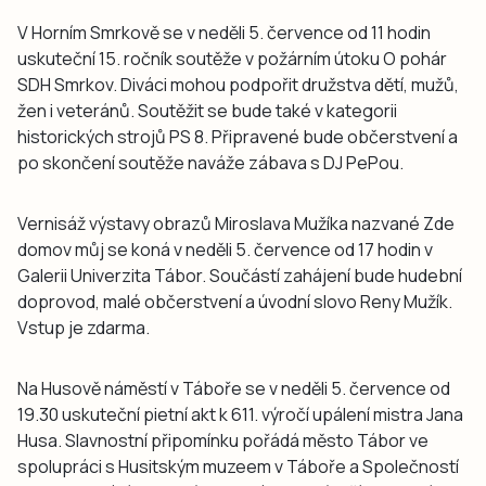
V Horním Smrkově se v neděli 5. července od 11 hodin
uskuteční 15. ročník soutěže v požárním útoku O pohár
SDH Smrkov. Diváci mohou podpořit družstva dětí, mužů,
žen i veteránů. Soutěžit se bude také v kategorii
historických strojů PS 8. Připravené bude občerstvení a
po skončení soutěže naváže zábava s DJ PePou.
Vernisáž výstavy obrazů Miroslava Mužíka nazvané Zde
domov můj se koná v neděli 5. července od 17 hodin v
Galerii Univerzita Tábor. Součástí zahájení bude hudební
doprovod, malé občerstvení a úvodní slovo Reny Mužík.
Vstup je zdarma.
Na Husově náměstí v Táboře se v neděli 5. července od
19.30 uskuteční pietní akt k 611. výročí upálení mistra Jana
Husa. Slavnostní připomínku pořádá město Tábor ve
spolupráci s Husitským muzeem v Táboře a Společností