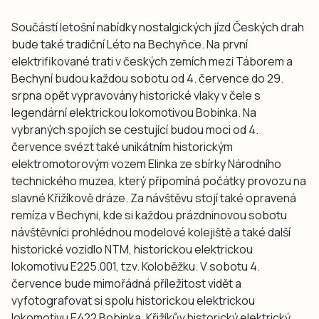
Součástí letošní nabídky nostalgických jízd Českých drah
bude také tradiční Léto na Bechyňce. Na první
elektrifikované trati v českých zemích mezi Táborem a
Bechyní budou každou sobotu od 4. července do 29.
srpna opět vypravovány historické vlaky v čele s
legendární elektrickou lokomotivou Bobinka. Na
vybraných spojích se cestující budou moci od 4.
července svézt také unikátním historickým
elektromotorovým vozem Elinka ze sbírky Národního
technického muzea, který připomíná počátky provozu na
slavné Křižíkově dráze. Za návštěvu stojí také opravená
remíza v Bechyni, kde si každou prázdninovou sobotu
návštěvníci prohlédnou modelové kolejiště a také další
historické vozidlo NTM, historickou elektrickou
lokomotivu E225.001, tzv. Koloběžku. V sobotu 4.
července bude mimořádná příležitost vidět a
vyfotografovat si spolu historickou elektrickou
lokomotivu E422 Bobinka, Křižíkův historický elektrický