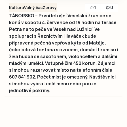
1
0
Kultura
Volný čas
Zprávy
TÁBORSKO – První letošní Veselská žranice se
koná v sobotu 4. července od 19 hodin na terase
Petra na to peče ve Veselí nad Lužnicí. Ve
spolupráci s Řeznictvím Hlaváček bude
připravená pečená vepřová kýta od Matěje,
čokoládová fontána s ovocem, domácí tiramisu i
živá hudba se saxofonem, violoncellem a dalšími
mladými umělci. Vstupné činí 450 korun. Zájemci
si mohou rezervovat místo na telefonním čísle
607 841 902. Počet míst je omezený. Návštěvníci
si mohou vybrat celé menu nebo pouze
jednotlivé pokrmy.