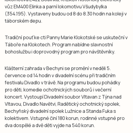
vůz EM400 Elinka a parní lokomotivu Všudybylka
(354.195). Vystaveny budou od 8 do 8.30 hodin na koleji v
táborském depu.
Tradiční pouť ke cti Panny Marie Klokotské se uskuteční v
Táboře na Klokotech. Program nabídne slavnostní
bohoslužbu i doprovodný program pro návštěvníky.
Klášterní zahrada v Bechyni se promění v neděli 5.
července od 14 hodin v divadelní scénu při tradičním
festivalu Divadlo v trávě. Na programu budou pohádky
pro děti, komedie ochotnických souborů i večerní
koncert. Vystoupí Divadelní soubor Vltavan z Týna nad
Vltavou, Divadlo Navětvi, Radětický ochotnický spolek,
Bechyňský divadelní spolek Lužnice a Standa Fuka s
kolektivem. Vstupné činí 180 korun, rodinné vstupné pro
dva dospělé a dvě děti vyjde na 540 korun.