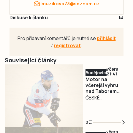
lmuzikova73@seznam.cz
Diskuse k článku
Pro přidávání komentářů je nutné se
přihlásit
/
registrovat
.
Související články
včera
Budějovicko
21:41
Motor na
včerejší výhru
nad Táborem
nenavázal. Doma
ČESKÉ
podlehl Jihlavě
BUDĚJOVICE – Po
včerejším vítězství
přišlo vystřízlivění.
0
Hokejisté Banes
včera