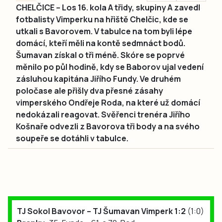
CHELČICE – Los 16. kola A třidy, skupiny A zavedl
fotbalisty Vimperku na hřiště Chelčic, kde se
utkali s Bavorovem. V tabulce na tom byli lépe
domácí, kteří měli na kontě sedmnáct bodů.
Šumavan získal o tři méně. Skóre se poprvé
měnilo po půl hodině, kdy se Baborov ujal vedení
zásluhou kapitána Jiřího Fundy. Ve druhém
poločase ale přišly dva přesné zásahy
vimperského Ondřeje Roda, na které už domácí
nedokázali reagovat. Svěřenci trenéra Jiřího
Košnaře odvezli z Bavorova tři body a na svého
soupeře se dotáhli v tabulce.
TJ Sokol Bavovor – TJ Šumavan Vimperk 1:2
(1:0)