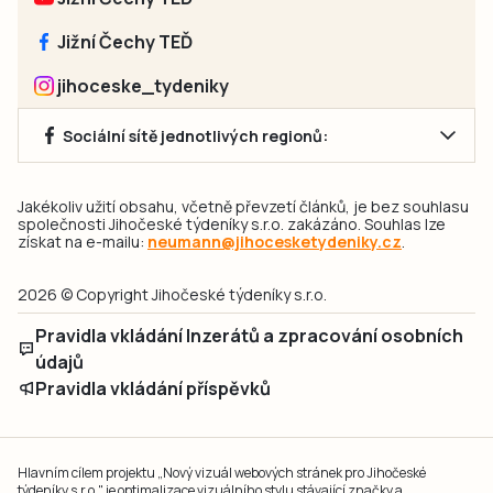
Jižní Čechy TEĎ
jihoceske_tydeniky
Sociální sítě jednotlivých regionů:
Jakékoliv užití obsahu, včetně převzetí článků, je bez souhlasu
společnosti Jihočeské týdeníky s.r.o. zakázáno. Souhlas lze
získat na e-mailu:
neumann@jihocesketydeniky.cz
.
2026 © Copyright Jihočeské týdeníky s.r.o.
Pravidla vkládání Inzerátů a zpracování osobních
údajů
Pravidla vkládání příspěvků
Hlavním cílem projektu „Nový vizuál webových stránek pro Jihočeské
týdeníky s.r.o." je optimalizace vizuálního stylu stávající značky a