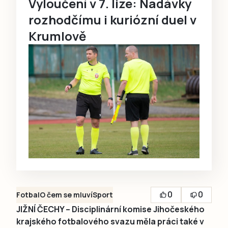
Vyloučení v 7. lize: Nadávky
rozhodčímu i kuriózní duel v
Krumlově
0
0
Fotbal
O čem se mluví
Sport
JIŽNÍ ČECHY – Disciplinární komise Jihočeského
krajského fotbalového svazu měla práci také v