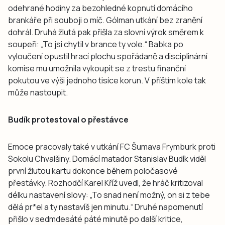
odehrané hodiny za bezohledné kopnutí domácího
brankáře při souboji o míč. Gólman utkání bez zranění
dohrál. Druhá žlutá pak přišla za slovní výrok směrem k
soupeři: „To jsi chytil v brance ty vole.“ Babka po
vyloučení opustil hrací plochu spořádaně a disciplinární
komise mu umožnila vykoupit se z trestu finanční
pokutou ve výši jednoho tisíce korun. V příštím kole tak
může nastoupit.
Budík protestoval o přestávce
Emoce pracovaly také v utkání FC Šumava Frymburk proti
Sokolu Chvalšiny. Domácí matador Stanislav Budík viděl
první žlutou kartu dokonce během poločasové
přestávky. Rozhodčí Karel Kříž uvedl, že hráč kritizoval
délku nastavení slovy: „To snad není možný, on si z tebe
dělá pr*el a ty nastavíš jen minutu.“ Druhé napomenutí
přišlo v sedmdesáté páté minutě po další kritice,