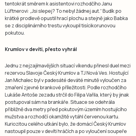
tentokrát směrem k asistentovi rozhodčího Janu
Lüftnerovi: „Jsi slepej? To nebyl žádnej aut.“ Budík po
krátké prodlevě opustil hrací plochu a stejně jako Babka
se z disciplinárního trestu vykoupil tisícikorunovou
pokutou.
Krumlov v devíti, přesto vyhrál
Jednu z nejzajímavějších situací víkendu přinesl duel mezi
rezervou Slavoje Český Krumlov a TJ Nová Ves. Hostující
Jan Michalec byl v padesáté deváté minutě vyloučen za
zmaření zjevné brankové příležitosti. Podle rozhodčího
Lukáše Antoše zezadu strčil do Filipa Vařila, který by jinak
postupoval sám na brankáře. Situace se odehrála
přibližně dva metry před pokutovým územím hostujícího
mužstva a rozhodčí okamžitě vytáhl červenou kartu.
Kuriozitou celého utkání bylo, že domácí Český Krumlov
nastoupil pouze v devíti hráčích a po vyloučení soupeře