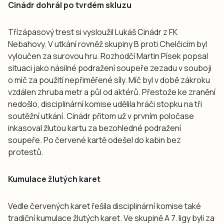
Cinádr dohrál po tvrdém skluzu
Třízápasový trest si vysloužil Lukáš Cinádr z FK
Nebahovy. V utkání rovněž skupiny B proti Chelčicím byl
vyloučen za surovou hru. Rozhodčí Martin Písek popsal
situaci jako násilné podražení soupeře zezadu v souboji
o míč za použití nepřiměřené síly. Míč byl v době zákroku
vzdálen zhruba metr a půl od aktérů. Přestože ke zranění
nedošlo, disciplinární komise udělila hráči stopku na tři
soutěžní utkání. Cinádr přitom už v prvním poločase
inkasoval žlutou kartu za bezohledné podražení
soupeře. Po červené kartě odešel do kabin bez
protestů.
Kumulace žlutých karet
Vedle červených karet řešila disciplinární komise také
tradiční kumulace žlutých karet. Ve skupině A 7. ligy byli za