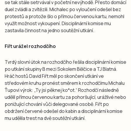
se tak stále setrvával v početní nevýhodě. Přesto domácí
duel zvládli a zvítězili. Michalec po vyloučení odešel bez
protestů a protože šlo o přímou červenou kartu, nemohl
využít možnost vykoupení. Disciplinární komise mu
zastavila činnost na jedno soutěžní utkání.
Fiřt urážel rozhodčího
Tvrdý slovní útok na rozhodčího řešila disciplinární komise
po utkání skupiny B mezi Sokolem Bělčice a TJ Blatná.
Hráč hostů David Fiřt měl po skončení utkání ve
středovém kruhu pronést směrem k rozhodčímu Michalu
Ťupovi výrok: „Ty jsi pěknej ko*ot.“ Rozhodčí následně
udělil přímou červenou kartu za pohoršující, urážlivé nebo
ponižující chování vůči delegované osobě. Fiřt po
obdržení červené odešel do kabin a disciplinární komise
mu udělila trest na dvě soutěžní utkání.