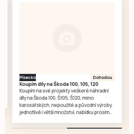
nic. Redakce
střídačce i v nové
proto oslovila
sezoně.
Správu železnic
se žádostí o
vysvětlení.
Ředitelka odboru
komunikace Nela
Friebová
odpověděla.
Písecko
Dohodou
Koupím díly na Škoda 100, 105, 120
Koupím na své projekty veškeré náhradní
díly na Škoda 100, Š105, Š120, mimo
karosářských, nepoužité a původní výroby,
jednotlivě i větší množství, nabídku prosím
pouze na e-mail: svorpi@seznam.cz.