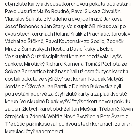
čtyři žluté karty a dvousetkorunovou pokutu potrestáni
Pavel Jusufi z Malše Roudné, Pavel Sluka z Chvalšin,
Vladislav Šafrata z Mladého a dvojice hráčů Jankova
Josef Bohoněk a Jan Starý. Ve skupině B inkasovali po
dvou stech korunách Roland Kralik z Prachatic, Jaroslav
Váchal ze Štěkně, Pavel Koutenský ze Sedlic, Zdeněk
Mráz z Šumavských Hoštic a David Říský z Bělčic.
Ve skupině C už disciplinární komise rozdávala i vyšší
sankce. Mirotický Richard Klarner a Tomáš Pěchota ze
Sokola Bernartice totiž nasbírali už osm žlutých karet a
dostali pokutu ve výši čtyř set korun. Naopak Matyáš
Jordán z Čížové a Jan Bártík z Dolního Bukovska byli
potrestáni poprvé za čtyři žluté karty a zaplatí dvě stě
korun. Ve skupině D pak vyšší čtyřsetkorunovou pokutu
za osm žlutých karet obdržel Jan Meškan Třeboně. Kevin
Strejček a Zdeněk Wölfl z Nové Bystřice a Petr Švarc z
Třebětic pak inkasovali po dvou stech korunách za první
kumulaci čtyř napomenutí.