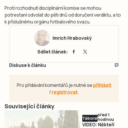
Proti rozhodnutí disciplinární komise se mohou
potrestaní odvolat do pěti dnů od doručení verdiktu, a to
k příslušnému orgánu fotbalového svazu.
Imrich Hrabovský
Sdílet článek:
Diskuse k článku
Pro přidávání komentářů je nutné se
přihlásit
/
registrovat
.
Související články
před 1
Táborsko
hodinou
VIDEO: Někteří