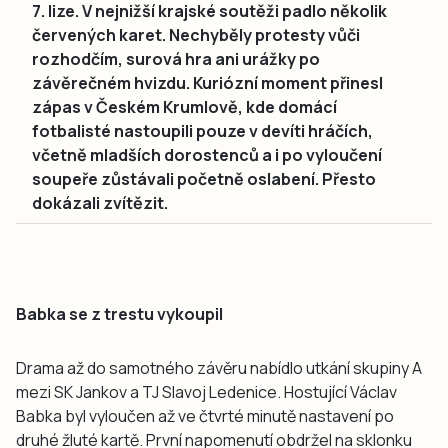
7. lize. V nejnižší krajské soutěži padlo několik
červených karet. Nechyběly protesty vůči
rozhodčím, surová hra ani urážky po
závěrečném hvizdu. Kuriózní moment přinesl
zápas v Českém Krumlově, kde domácí
fotbalisté nastoupili pouze v devíti hráčích,
včetně mladších dorostenců a i po vyloučení
soupeře zůstávali početně oslabení. Přesto
dokázali zvítězit.
Babka se z trestu vykoupil
Drama až do samotného závěru nabídlo utkání skupiny A
mezi SK Jankov a TJ Slavoj Ledenice. Hostující Václav
Babka byl vyloučen až ve čtvrté minutě nastavení po
druhé žluté kartě. První napomenutí obdržel na sklonku