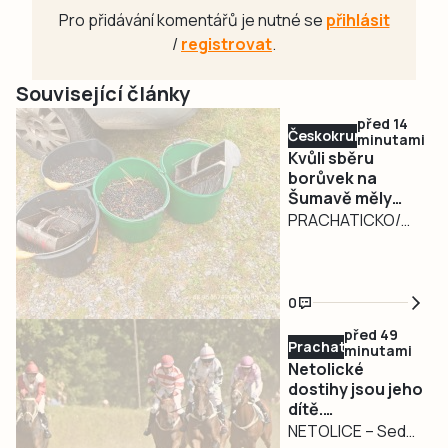
Pro přidávání komentářů je nutné se
přihlásit
/
registrovat
.
Související články
před 14
Českokrumlovsko
minutami
Kvůli sběru
borůvek na
Šumavě měly
padnout i facky
PRACHATICKO/
ČESKOKRUMLOVSKO
– Nebezpečné
kouření v lese a
0
nelegální sběr
před 49
borůvek, následně
Prachaticko
minutami
konflikt snad osmi
Netolické
osob. Tak zněly
dostihy jsou jeho
dítě.
prvotní informace,
Osmdesátiletý
NETOLICE – Sedm
které obdržela v