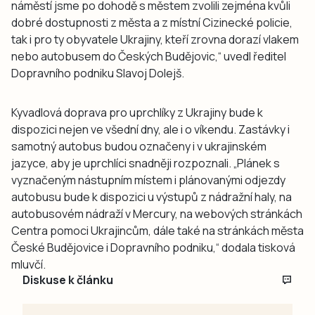
náměstí jsme po dohodě s městem zvolili zejména kvůli
dobré dostupnosti z města a z místní Cizinecké policie,
tak i pro ty obyvatele Ukrajiny, kteří zrovna dorazí vlakem
nebo autobusem do Českých Budějovic,“ uvedl ředitel
Dopravního podniku Slavoj Dolejš.
Kyvadlová doprava pro uprchlíky z Ukrajiny bude k
dispozici nejen ve všední dny, ale i o víkendu. Zastávky i
samotný autobus budou označeny i v ukrajinském
jazyce, aby je uprchlíci snadněji rozpoznali. „Plánek s
vyznačeným nástupním místem i plánovanými odjezdy
autobusu bude k dispozici u výstupů z nádražní haly, na
autobusovém nádraží v Mercury, na webových stránkách
Centra pomoci Ukrajincům, dále také na stránkách města
České Budějovice i Dopravního podniku,“ dodala tisková
mluvčí.
Diskuse k článku