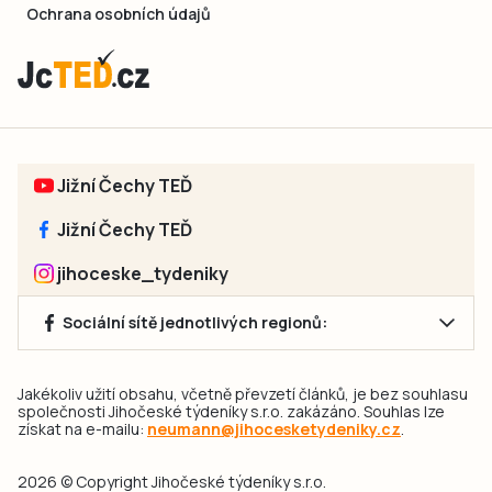
Ochrana osobních údajů
Jižní Čechy TEĎ
Jižní Čechy TEĎ
jihoceske_tydeniky
Sociální sítě jednotlivých regionů:
Jakékoliv užití obsahu, včetně převzetí článků, je bez souhlasu
společnosti Jihočeské týdeníky s.r.o. zakázáno. Souhlas lze
získat na e-mailu:
neumann@jihocesketydeniky.cz
.
2026 © Copyright Jihočeské týdeníky s.r.o.