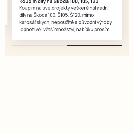
Koupím díly na Škoda 100, 105, 120
Koupím na své projekty veškeré náhradní
díly na Škoda 100, Š105, Š120, mimo
karosářských, nepoužité a původní výroby,
jednotlivě i větší množství, nabídku prosím
pouze na e-mail: svorpi@seznam.cz.