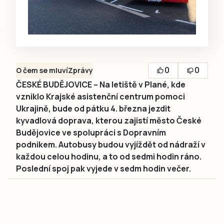
0
0
O čem se mluví
Zprávy
ČESKÉ BUDĚJOVICE – Na letiště v Plané, kde
vzniklo Krajské asistenční centrum pomoci
Ukrajině, bude od pátku 4. března jezdit
kyvadlová doprava, kterou zajistí město České
Budějovice ve spolupráci s Dopravním
podnikem. Autobusy budou vyjíždět od nádraží v
každou celou hodinu, a to od sedmi hodin ráno.
Poslední spoj pak vyjede v sedm hodin večer.