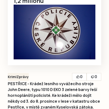
1,2 milionu
0
0
Krimi
Zprávy
PESTŘICE - Krádež lesního vyvážecího stroje
John Deere, typu 1010 D EKO 3 zelené barvy řeší
hornoplánští policisté. Ke krádeži mělo dojít
někdy od 3. do 8. prosince v lese v katastru obce
Pestřice, v místě zvaném Kyselovská zátoka.