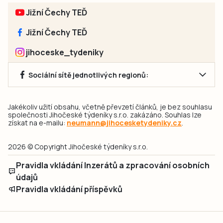
Jižní Čechy TEĎ
Jižní Čechy TEĎ
jihoceske_tydeniky
Sociální sítě jednotlivých regionů:
Jakékoliv užití obsahu, včetně převzetí článků, je bez souhlasu
společnosti Jihočeské týdeníky s.r.o. zakázáno. Souhlas lze
získat na e-mailu:
neumann@jihocesketydeniky.cz
.
2026 © Copyright Jihočeské týdeníky s.r.o.
Pravidla vkládání Inzerátů a zpracování osobních
údajů
Pravidla vkládání příspěvků