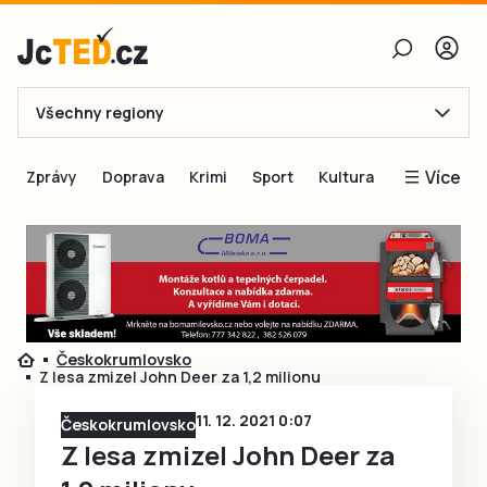
Všechny regiony
E-mail
Více
Zprávy
Doprava
Krimi
Sport
Kultura
Heslo
Blogy
Obnovit heslo
Inspirace
Čtenáři píší
Přihlásit se
Speciální přílohy
Českokrumlovsko
Přihlásit se přes Facebook
Inzerce
Z lesa zmizel John Deer za 1,2 milionu
Ještě nemám účet, chci se
Registrovat
11. 12. 2021 0:07
Českokrumlovsko
Z lesa zmizel John Deer za