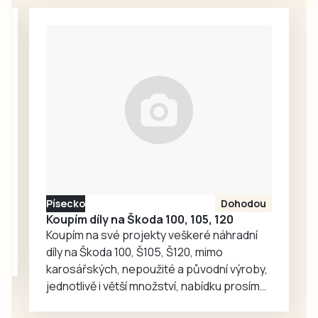
srpen a neděje se
nic. Redakce
proto oslovila
Správu železnic
se žádostí o
vysvětlení.
Ředitelka odboru
komunikace Nela
Friebová
odpověděla.
Písecko
Dohodou
Koupím díly na Škoda 100, 105, 120
Koupím na své projekty veškeré náhradní
díly na Škoda 100, Š105, Š120, mimo
karosářských, nepoužité a původní výroby,
jednotlivě i větší množství, nabídku prosím
pouze na e-mail: svorpi@seznam.cz.