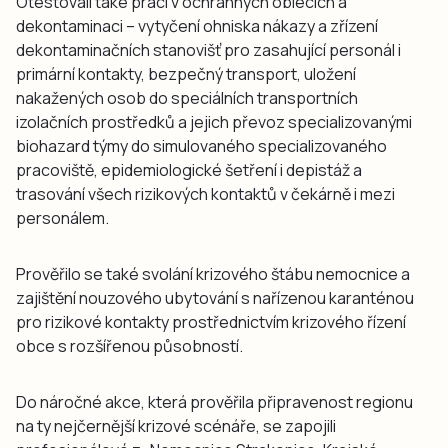
Otestovali také práci v ochranných oblecích a
dekontaminaci – vytyčení ohniska nákazy a zřízení
dekontaminačních stanovišť pro zasahující personál i
primární kontakty, bezpečný transport, uložení
nakažených osob do speciálních transportních
izolačních prostředků a jejich převoz specializovanými
biohazard týmy do simulovaného specializovaného
pracoviště, epidemiologické šetření i depistáž a
trasování všech rizikových kontaktů v čekárně i mezi
personálem.
Prověřilo se také svolání krizového štábu nemocnice a
zajištění nouzového ubytování s nařízenou karanténou
pro rizikové kontakty prostřednictvím krizového řízení
obce s rozšířenou působností.
Do náročné akce, která prověřila připravenost regionu
na ty nejčernější krizové scénáře, se zapojili