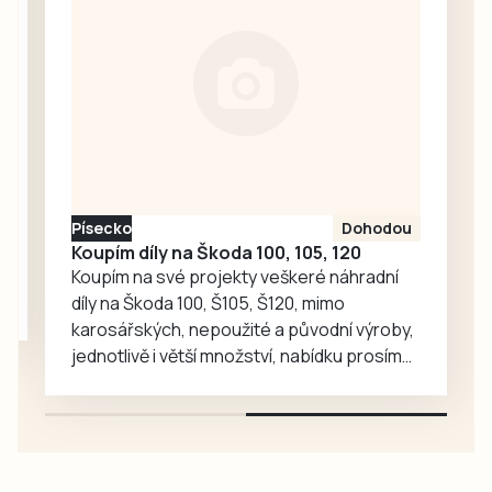
společné aktivity.
Chandlera má v
táborské
zoologické
zahradě velký
ohlas. Zájem o
medvědy baribaly
vzrostl. Zoo se
proto rozhodla, že
Písecko
Dohodou
je zájemcům
Koupím díly na Škoda 100, 105, 120
představí
Koupím na své projekty veškeré náhradní
mnohem…
díly na Škoda 100, Š105, Š120, mimo
karosářských, nepoužité a původní výroby,
jednotlivě i větší množství, nabídku prosím
pouze na e-mail: svorpi@seznam.cz.