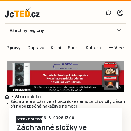
Všechny regiony
E-mail
Více
Zprávy
Doprava
Krimi
Sport
Kultura
Heslo
Blogy
Obnovit heslo
Inspirace
Čtenáři píší
Přihlásit se
Speciální přílohy
Strakonicko
Přihlásit se přes Facebook
Inzerce
Záchranné složky ve strakonické nemocnici cvičily zásah
při nebezpečné nakažlivé nemoci
Ještě nemám účet, chci se
Registrovat
16. 6. 2026 13:10
Strakonicko
Záchranné složky ve