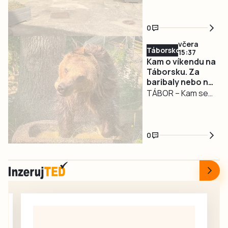
výjimečnou
v modernizaci
seniory ve
alkoholu. Dechová
událost. Právě to
infocentra
Strakonicích se
zkouška ukázala
zažili v úterý 4.
0
opět posunulo dál.
téměř…
srpna strakoničtí
včera
U Infocentra pro
záchranáři.
Táborsko
15:37
seniory prošel
Nejprve pomáhali
Kam o víkendu na
rekonstrukcí
Táborsku. Za
novopečené
baribaly nebo na
dvorek, který nyní
mamince a
Chotovinské
TÁBOR – Kam se
nabízí
holčičce na
slavnosti
vydat o víkendu za
bezbariérový
čerpací stanici,
zábavou?
přístup, novou
krátce nato
Táborská zoo zve
dlažbu, lavičky i
asistovali u
0
na setkání s
květinovou
porodu chlapečka
medvědy baribaly.
výzdobu. Vznikl
jen…
Dovádění v novém
tak příjemný
bazénku plné
prostor pro
kamarádského
každodenní
škádlení
setkávání,
medvědích přátel
odpočinek i
Joeyho a