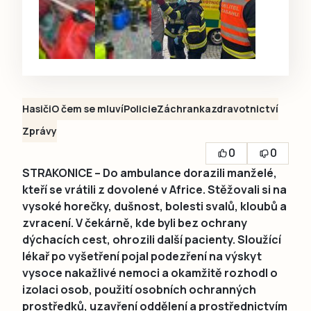
Hasiči
O čem se mluví
Policie
Záchranka
zdravotnictví
Zprávy
0
0
STRAKONICE – Do ambulance dorazili manželé,
kteří se vrátili z dovolené v Africe. Stěžovali si na
vysoké horečky, dušnost, bolesti svalů, kloubů a
zvracení. V čekárně, kde byli bez ochrany
dýchacích cest, ohrozili další pacienty. Sloužící
lékař po vyšetření pojal podezření na výskyt
vysoce nakažlivé nemoci a okamžitě rozhodl o
izolaci osob, použití osobních ochranných
prostředků, uzavření oddělení a prostřednictvím