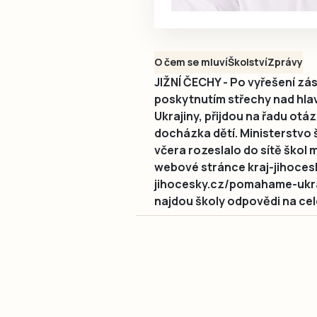
O čem se mluví
Školství
Zprávy
JIŽNÍ ČECHY - Po vyřešení zá
poskytnutím střechy nad hlavo
Ukrajiny, přijdou na řadu otá
docházka dětí. Ministerstvo 
včera rozeslalo do sítě škol
webové stránce kraj-jihocesk
jihocesky.cz/pomahame-ukrajin
najdou školy odpovědi na cel