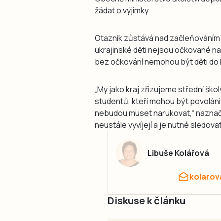
žádat o výjimky.
Otazník zůstává nad začleňováním 
ukrajinské děti nejsou očkované na
bez očkování nemohou být děti do k
„My jako kraj zřizujeme střední škol
studentů, kteří mohou být povoláni
nebudou muset narukovat,“ naznačil 
neustále vyvíjejí a je nutné sledova
Libuše Kolářová
kolarov
Diskuse k článku