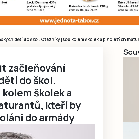
nských dětí do škol. Otazníky jsou kolem školek a plnoletých matur
Souv
it začleňování
dětí do škol.
 kolem školek a
turantů, kteří by
voláni do armády