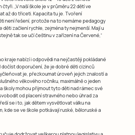
 čtyři. „V naší škole je v průměru 22 dětí ve
 až do třiceti. Kapacita tu je. Tvoření
děti není řešení, protože na to nemáme pedagogy
e děti začlení rychle, zejména ty nejmenší. Mají u
ejně tak se učí češtinu v zařízení na Červené,“
 kraje nabízí i odpovědi na nejčastěji pokládané
l dočíst doporučení, že je dobré děti cizinců
vyčleňovat je, přezkoumat úroveň jejich znalostí a
slušného věkového ročníku, maximálně o jeden
zda školy mohou přijmout tyto děti nad rámec své
svobodit od placení stravného nebo úhrad za
řeší se i to, jak dětem vysvětlovat válku na
m, kde se ve škole potkávají ruské, běloruské a
učuje dodržovat veškerou platnou legislativu a