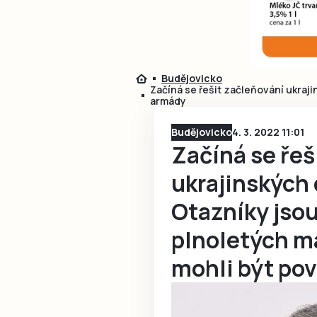
Budějovicko
Začíná se řešit začleňování ukraji
armády
Budějovicko
4. 3. 2022 11:01
Začíná se řeš
ukrajinských 
Otazníky jsou
plnoletých ma
mohli být po