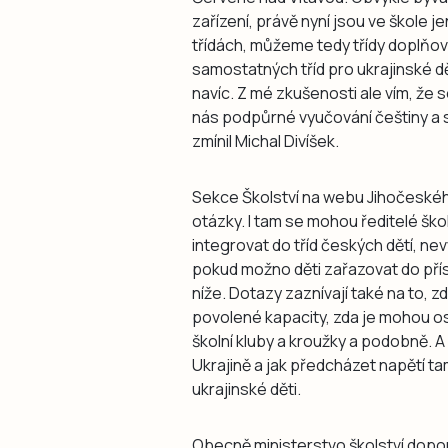
zařízení, právě nyní jsou ve škole jen
třídách, můžeme tedy třídy doplňovat
samostatných tříd pro ukrajinské 
navíc. Z mé zkušenosti ale vím, že s
nás podpůrné vyučování češtiny a st
zmínil Michal Divíšek.
Sekce Školství na webu Jihočeského
otázky. I tam se mohou ředitelé ško
integrovat do tříd českých dětí, ne
pokud možno děti zařazovat do pří
níže. Dotazy zaznívají také na to, 
povolené kapacity, zda je mohou o
školní kluby a kroužky a podobně. A 
Ukrajině a jak předcházet napětí ta
ukrajinské děti.
Obecně ministerstvo školství dopor