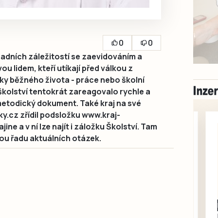
0
0
sadních záležitostí se zaevidováním a
u lidem, kteří utíkají před válkou z
zky běžného života - práce nebo školní
školství tentokrát zareagovalo rychle a
 metodický dokument. Také kraj na své
y.cz zřídil podsložku www.kraj-
e a v ní lze najít i záložku Školství. Tam
ou řadu aktuálních otázek.
Milevsko
Zdarma / za odvoz