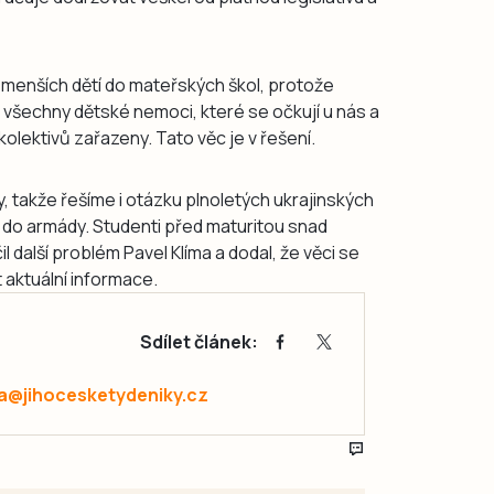
menších dětí do mateřských škol, protože
 všechny dětské nemoci, které se očkují u nás a
olektivů zařazeny. Tato věc je v řešení.
y, takže řešíme i otázku plnoletých ukrajinských
 do armády. Studenti před maturitou snad
další problém Pavel Klíma a dodal, že věci se
t aktuální informace.
Sdílet článek:
a@jihocesketydeniky.cz