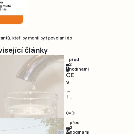
antů, kteří by mohli být povoláni do
isející články
před
2
Táborsko
hodinami
ČEVAK
v
Táboře
odstranil
TÁBOR
rozsáhlou
–
havárii
Havárie
0
a
vodovodu,
před
v
po
2
Budějovicko
půl
které
hodinami