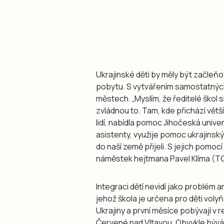
Ukrajinské děti by měly být začleň
pobytu. S vytvářením samostatných
městech. „Myslím, že ředitelé škol s
zvládnou to. Tam, kde přichází větší
lidí, nabídla pomoc Jihočeská univer
asistenty, využije pomoc ukrajinsk
do naší země přijeli. S jejich pomocí
náměstek hejtmana Pavel Klíma (T
Integraci dětí nevidí jako problém an
jehož škola je určena pro děti volyňs
Ukrajiny a první měsíce pobývají v 
Červené nad Vltavou. Obvykle bývá v