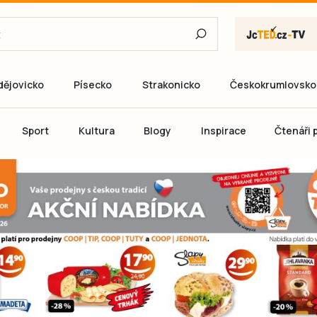
dějovicko
Písecko
Strakonicko
Českokrumlovsko
E-mail
Sport
Kultura
Blogy
Inspirace
Čtenáři p
Heslo
P
Přihlás
Ještě nemám ú