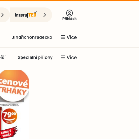
Přihlásit
Více
Jindřichohradecko
Více
íší
Speciální přílohy
Prachaticko
Inzerce
Obnovit heslo
řihlásit se
it se přes Facebook
čet, chci se
Registrovat