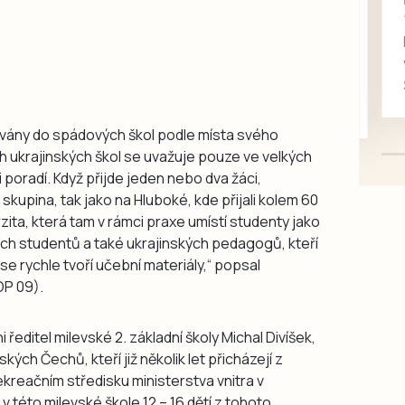
Daruji do dobrých
rukou kotě
Daruji do dobrých rukou
kotě-kočka, odčervené,
mazlivé, ihned k odběru.
ovány do spádových škol podle místa svého
 ukrajinských škol se uvažuje pouze ve velkých
i poradí. Když přijde jeden nebo dva žáci,
 skupina, tak jako na Hluboké, kde přijali kolem 60
zita, která tam v rámci praxe umístí studenty jako
ých studentů a také ukrajinských pedagogů, kteří
 se rychle tvoří učební materiály,“ popsal
OP 09).
i ředitel milevské 2. základní školy Michal Divíšek,
kých Čechů, kteří již několik let přicházejí z
rekreačním středisku ministerstva vnitra v
 této milevské škole 12 – 16 dětí z tohoto