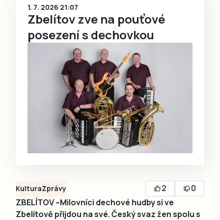
1. 7. 2026 21:07
Zbelítov zve na pouťové
posezení s dechovkou
2
0
Kultura
Zprávy
ZBELÍTOV –Milovníci dechové hudby si ve
Zbelítově přijdou na své. Český svaz žen spolu s