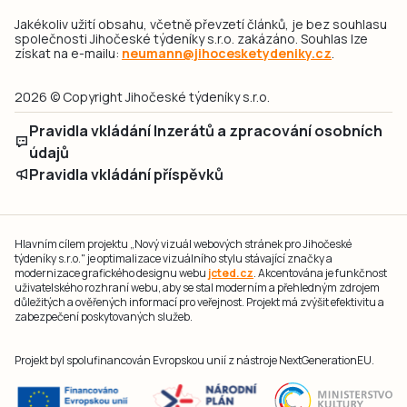
Jakékoliv užití obsahu, včetně převzetí článků, je bez souhlasu
společnosti Jihočeské týdeníky s.r.o. zakázáno. Souhlas lze
získat na e-mailu:
neumann@jihocesketydeniky.cz
.
2026 © Copyright Jihočeské týdeníky s.r.o.
Pravidla vkládání Inzerátů a zpracování osobních
údajů
Pravidla vkládání příspěvků
Hlavním cílem projektu „Nový vizuál webových stránek pro Jihočeské
týdeníky s.r.o." je optimalizace vizuálního stylu stávající značky a
modernizace grafického designu webu
jcted.cz
. Akcentována je funkčnost
uživatelského rozhraní webu, aby se stal moderním a přehledným zdrojem
důležitých a ověřených informací pro veřejnost. Projekt má zvýšit efektivitu a
zabezpečení poskytovaných služeb.
Projekt byl spolufinancován Evropskou unií z nástroje NextGenerationEU.