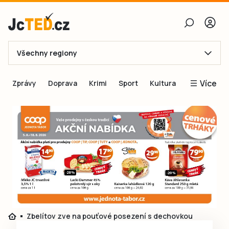
Všechny regiony
E-mail
Více
Zprávy
Doprava
Krimi
Sport
Kultura
Heslo
Blogy
Obnovit heslo
Inspirace
Čtenáři píší
Přihlásit se
Speciální přílohy
Přihlásit se přes Facebook
Inzerce
Ještě nemám účet, chci se
Registrovat
Zbelítov zve na pouťové posezení s dechovkou