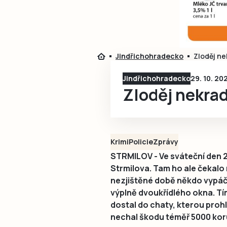
Jindřichohradecko
Zloděj nek
Jindřichohradecko
29. 10. 20
Zloděj nekradl
Krimi
Policie
Zprávy
STRMILOV - Ve sváteční den 28
Strmilova. Tam ho ale čekalo
nezjištěné době někdo vypáči
výplně dvoukřídlého okna. T
dostal do chaty, kterou prohle
nechal škodu téměř 5000 kor