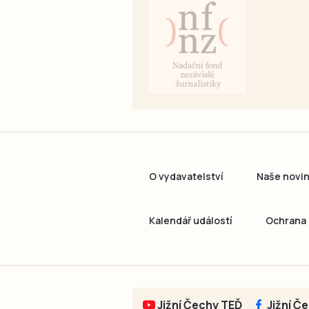
O vydavatelství
Naše novi
Kalendář událostí
Ochrana 
Jižní Čechy TEĎ
Jižní Č