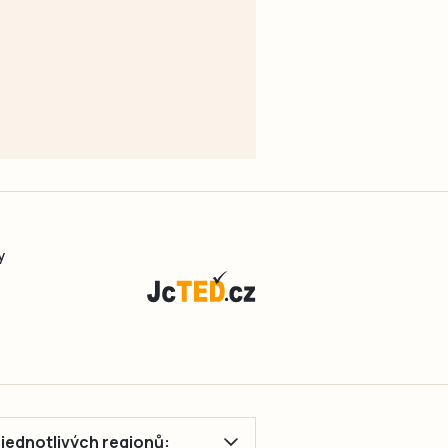
y
ě jednotlivých regionů: