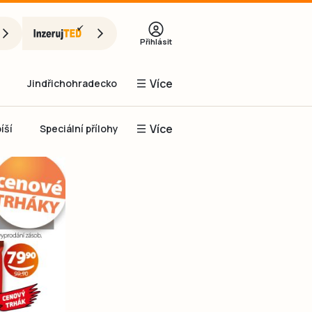
Přihlásit
Více
Jindřichohradecko
Více
íší
Speciální přílohy
Prachaticko
Inzerce
Obnovit heslo
řihlásit se
it se přes Facebook
čet, chci se
Registrovat