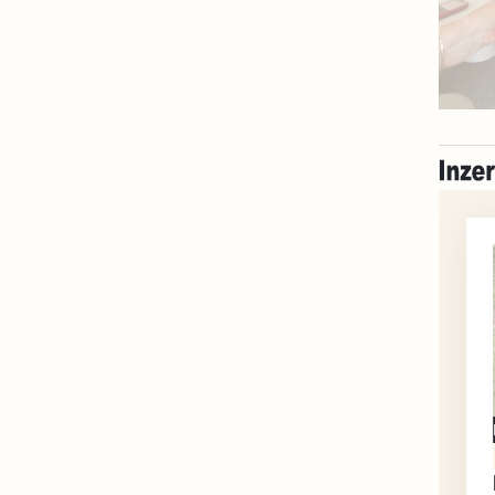
Milevsko
Zdarma / za odvoz
Daruji do dobrých