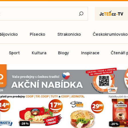
dějovicko
Písecko
Strakonicko
Českokrumlovsko
E-mail
Sport
Kultura
Blogy
Inspirace
Čtenáři p
Heslo
P
Přihlás
Ještě nemám ú