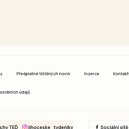
ny
Předplatné tištěných novin
Inzerce
Kontakt
osobních údajů
echy TEĎ
jihoceske_tydeniky
Sociální sít