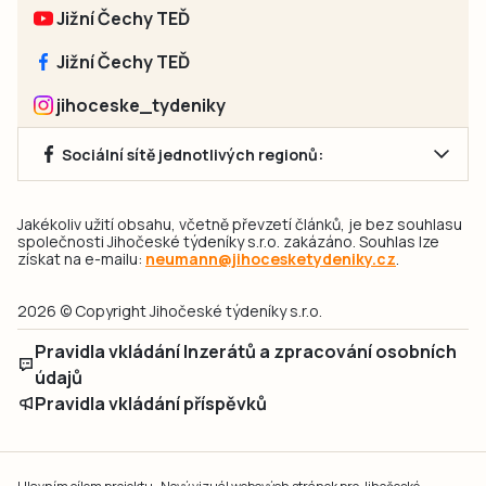
Jižní Čechy TEĎ
Jižní Čechy TEĎ
jihoceske_tydeniky
Sociální sítě jednotlivých regionů:
Jakékoliv užití obsahu, včetně převzetí článků, je bez souhlasu
společnosti Jihočeské týdeníky s.r.o. zakázáno. Souhlas lze
získat na e-mailu:
neumann@jihocesketydeniky.cz
.
2026 © Copyright Jihočeské týdeníky s.r.o.
Pravidla vkládání Inzerátů a zpracování osobních
údajů
Pravidla vkládání příspěvků