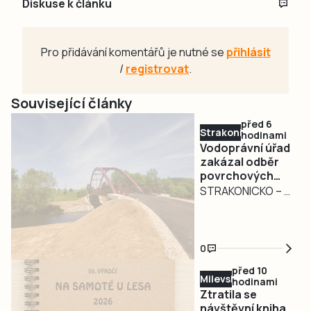
Diskuse k článku
Pro přidávání komentářů je nutné se
přihlásit
/
registrovat
.
Související články
před 6
Strakonicko
hodinami
Vodoprávní úřad
zakázal odběr
povrchových
vod na
STRAKONICKO – V
Strakonicku
reakci na
současné
hydrologické
0
podmínky vydal
před 10
Městský úřad
Milevsko
hodinami
Strakonice
Ztratila se
opatření obecné
návštěvní kniha