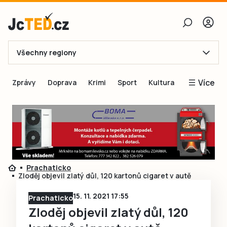
Všechny regiony
E-mail
Více
Zprávy
Doprava
Krimi
Sport
Kultura
Heslo
Blogy
Obnovit heslo
Inspirace
Čtenáři píší
Přihlásit se
Speciální přílohy
Prachaticko
Přihlásit se přes Facebook
Inzerce
Zloděj objevil zlatý důl, 120 kartonů cigaret v autě
Ještě nemám účet, chci se
Registrovat
15. 11. 2021 17:55
Prachaticko
Zloděj objevil zlatý důl, 120