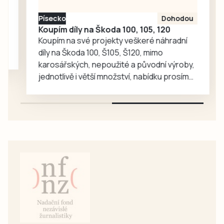
Písecko
Dohodou
Koupím díly na Škoda 100, 105, 120
Koupím na své projekty veškeré náhradní
díly na Škoda 100, Š105, Š120, mimo
karosářských, nepoužité a původní výroby,
jednotlivě i větší množství, nabídku prosím
pouze na e-mail: svorpi@seznam.cz.