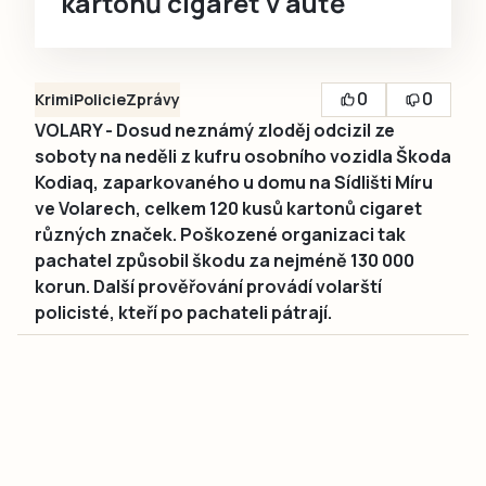
kartonů cigaret v autě
0
0
Krimi
Policie
Zprávy
VOLARY - Dosud neznámý zloděj odcizil ze
soboty na neděli z kufru osobního vozidla Škoda
Kodiaq, zaparkovaného u domu na Sídlišti Míru
ve Volarech, celkem 120 kusů kartonů cigaret
různých značek. Poškozené organizaci tak
pachatel způsobil škodu za nejméně 130 000
korun. Další prověřování provádí volarští
policisté, kteří po pachateli pátrají.