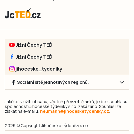
Jižní Čechy TEĎ
Jižní Čechy TEĎ
jihoceske_tydeniky
Sociální sítě jednotlivých regionů:
Jakékoliv užití obsahu, včetně převzetí článků, je bez souhlasu
společnosti Jihočeské týdeníky s.r.o. zakázáno. Souhlas lze
získat na e-mailu:
neumann@jihocesketydeniky.cz
.
2026 © Copyright Jihočeské týdeníky s.r.o.