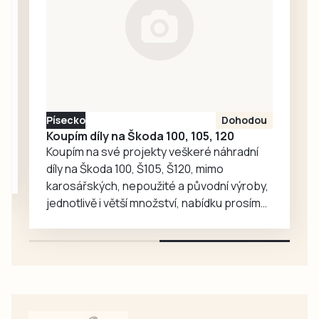
zachránili ve chvíli,
kdy začínalo
kolabovat.
Písecko
Dohodou
Koupím díly na Škoda 100, 105, 120
Koupím na své projekty veškeré náhradní
díly na Škoda 100, Š105, Š120, mimo
karosářských, nepoužité a původní výroby,
jednotlivě i větší množství, nabídku prosím
pouze na e-mail: svorpi@seznam.cz.