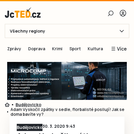
Všechny regiony
E-mail
Více
Zprávy
Doprava
Krimi
Sport
Kultura
Heslo
Blogy
Obnovit heslo
Inspirace
Čtenáři píší
Přihlásit se
Speciální přílohy
Přihlásit se přes Facebook
Inzerce
Budějovicko
Adam Vyskočil zpátky v sedle, florbalisté posilují! Jak se
Ještě nemám účet, chci se
Registrovat
doma bavíte vy?
30. 3. 2020 9:43
Budějovicko