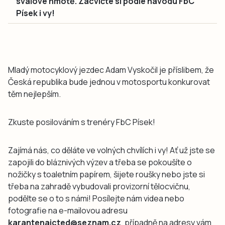
svalové hmotě. Zacvičte si podle návodu FbC
Písek i vy!
Mladý motocyklový jezdec Adam Vyskočil je příslibem, že
Česká republika bude jednou v motosportu konkurovat
těm nejlepším.
Zkuste posilováním s trenéry FbC Písek!
Zajímá nás, co děláte ve volných chvílích i vy! Ať už jste se
zapojili do bláznivých výzev a třeba se pokoušíte o
nožičky s toaletním papírem, šijete roušky nebo jste si
třeba na zahradě vybudovali provizorní tělocvičnu,
podělte se o to s námi! Posílejte nám videa nebo
fotografie na e-mailovou adresu
karantenajcted@seznam.cz
, případně na adresy vám