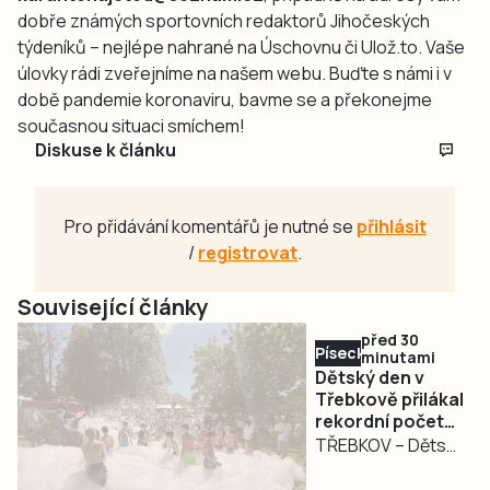
dobře známých sportovních redaktorů Jihočeských
týdeníků – nejlépe nahrané na Úschovnu či Ulož.to. Vaše
úlovky rádi zveřejníme na našem webu. Buďte s námi i v
době pandemie koronaviru, bavme se a překonejme
současnou situaci smíchem!
Diskuse k článku
Pro přidávání komentářů je nutné se
přihlásit
/
registrovat
.
Související články
před 30
Písecko
minutami
Dětský den v
Třebkově přilákal
rekordní počet
návštěvníků
TŘEBKOV – Dětský
den v Třebkově