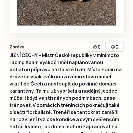
0
0
Zprávy
JIŽNÍ ČECHY – Mistr České republiky v minimoto
racing Adam Vyskočil měl naplánovanou
bohatou přípravu na italské trati. Místo hodin na
dráze se však kvůli nouzovému stavu musel
vrátit do Čech a nastoupit do povinné domácí
karantény. Ta mu už vypršela a nadějný jezdec
může, i když ve stísněných podmínkách, zase
trénovat. V domácích trénincích pokračují také
písečtí florbalisté. Trenéři se tentokrát zaměřili
na rozvíjení fyzické kondice a svým svěřencům
natočili video, jak doma mohou zapracovat na