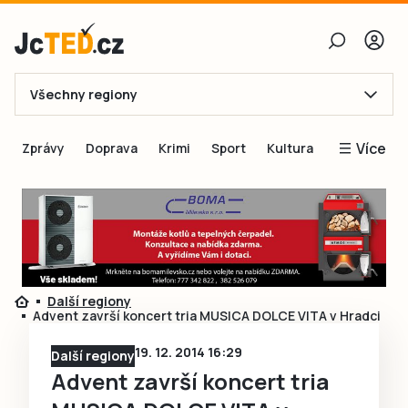
Všechny regiony
E-mail
Více
Zprávy
Doprava
Krimi
Sport
Kultura
Heslo
Blogy
Obnovit heslo
Inspirace
Čtenáři píší
Přihlásit se
Speciální přílohy
Další regiony
Přihlásit se přes Facebook
Inzerce
Advent završí koncert tria MUSICA DOLCE VITA v Hradci
Ještě nemám účet, chci se
Registrovat
19. 12. 2014 16:29
Další regiony
Advent završí koncert tria