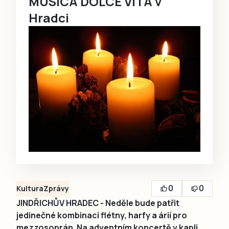
MUSICA DOLCE VITA v
Hradci
0
0
Kultura
Zprávy
JINDŘICHŮV HRADEC - Neděle bude patřit
jedinečné kombinaci flétny, harfy a árií pro
mezzosoprán. Na adventním koncertě v kapli