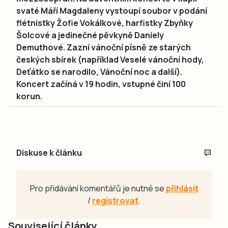
svaté Máří Magdaleny vystoupí soubor v podání
flétnistky Žofie Vokálkové, harfistky Zbyňky
Šolcové a jedinečné pěvkyně Daniely
Demuthové. Zazní vánoční písně ze starých
českých sbírek (například Veselé vánoční hody,
Deťátko se narodilo, Vánoční noc a další).
Koncert začíná v 19 hodin, vstupné činí 100
korun.
Diskuse k článku
Pro přidávání komentářů je nutné se
přihlásit
/
registrovat
.
Související články