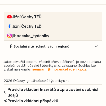
Jižní Čechy TEĎ
Jižní Čechy TEĎ
jihoceske_tydeniky
Sociální sítě jednotlivých regionů:
Jakékoliv užití obsahu, včetně převzetí článků, je bez souhlasu
společnosti Jihočeské týdeníky s.r.o. zakázáno. Souhlas lze
získat na e-mailu:
neumann@jihocesketydeniky.cz
.
2026 © Copyright Jihočeské týdeníky s.r.o.
Pravidla vkládání Inzerátů a zpracování osobních
údajů
Pravidla vkládání příspěvků