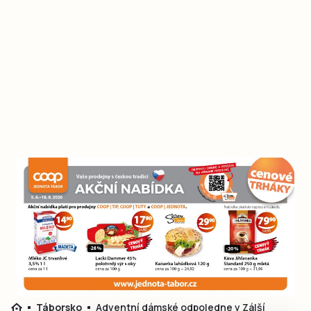
Táborsko
Adventní dámské odpoledne v Zálší