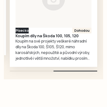
koncertů a poutí v
regionu.
Písecko
Dohodou
Koupím díly na Škoda 100, 105, 120
Koupím na své projekty veškeré náhradní
díly na Škoda 100, Š105, Š120, mimo
karosářských, nepoužité a původní výroby,
jednotlivě i větší množství, nabídku prosím
pouze na e-mail: svorpi@seznam.cz.