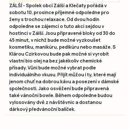
ZÁLŠÍ - Spolek obcí Zálší a Klečaty pořádá v
sobotu 10. prosince příjemné odpoledne pro
ženy s trochou relaxace. Od dvou hodin
odpoledne se zájemci o tuto akci sejdou v
hostinci v Zálší. Jsou připravené bloky od 30 do
45 minut, v nichž bude možné vyzkoušet
kosmetiku, manikúru, pedikúru nebo masáže. S
Klárou Czirkovou bude pak možné si vyrobit
vlastní bio olej na bez jakékoliv chemické
přísady. Vůni bude možné vybrat podle
individuálního vkusu. Přijít můžou i ty, které mají
jenom chuť na dobrou kávu a posezení v dámské
společnosti. Jako osvěžení bude připravená
také vánoční bowle. Během odpoledne budou
vylosovány dvě z návštěvnic a dostanou
dárkový předvánoční balíček.