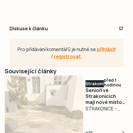
Diskuse k článku
Pro přidávání komentářů je nutné se
přihlásit
/
registrovat
.
Související články
před 1
Strakonicko
hodinou
Senioři ve
Strakonicích
mají nové místo
pro setkávání.
STRAKONICE –
Město pokračuje
Zázemí pro
v modernizaci
seniory ve
infocentra
Strakonicích se