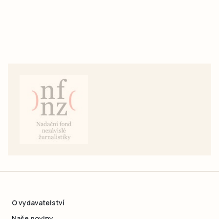
O vydavatelství
Naše noviny