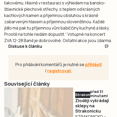
takovému. Hlavně v restauraci s výhledem na bansko-
štiavnické plechové střechy, s teplem od krásných
kachlových kamen a přijemnou obsluhou s krásně
zabarveným hlasem a příjemnou slovenštinou. Každé
jídlo má pak tu příjemnou vůni babiččiny kuchyně a lásky.
Prostě na tohle nedám dopustit.“
Vstupné na koncert
ZVA 12-28 Band je dobrovolné. Ostatní akce jsou zdarma.
Diskuse k článku
Pro přidávání komentářů je nutné se
přihlásit
/
registrovat
.
Související články
před 31
Strakonicko
minutami
Zloději vykrádají
sklepy na
Strakonicku
STRAKONICKO –