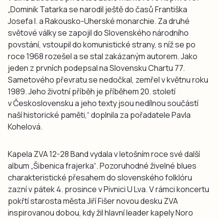
„Dominik Tatarka se narodil ještě do časů Františka
Josefa I. a Rakousko-Uherské monarchie. Za druhé
světové války se zapojil do Slovenského národního
povstání, vstoupil do komunistické strany, s níž se po
roce 1968 rozešel a se stal zakázaným autorem. Jako
jeden z prvních podepsal na Slovensku Chartu 77.
Sametového převratu se nedočkal, zemřel v květnu roku
1989. Jeho životní příběh je příběhem 20. století
v Československu a jeho texty jsou nedílnou součástí
naší historické paměti,“
doplnila za pořadatele Pavla
Kohelová.
Kapela ZVA 12-28 Band vydala v letošním roce své další
album „Šibenica frajerka“. Pozoruhodné živelné blues
charakteristické přesahem do slovenského folklóru
zazní v pátek 4. prosince v Pivnici U Lva. V rámci koncertu
pokřtí starosta města Jiří Fišer novou desku ZVA
inspirovanou dobou, kdy žil hlavní leader kapely Noro