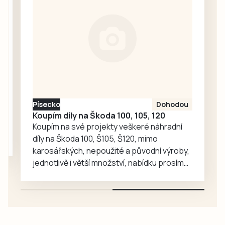
požadavků na
budou dnes, tedy
bezpečné
v pondělí 10. srpna,
provozování
od 18 hodin v
železniční
obecní knihovně
infrastruktury.
diskutovat…
Gepard Infra
zároveň uzavřel
smlouvu se
Státním fondem
Písecko
Dohodou
dopravní…
Koupím díly na Škoda 100, 105, 120
Koupím na své projekty veškeré náhradní
díly na Škoda 100, Š105, Š120, mimo
karosářských, nepoužité a původní výroby,
jednotlivě i větší množství, nabídku prosím
pouze na e-mail: svorpi@seznam.cz.