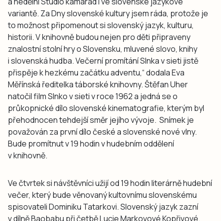
a nedělní Studio kamarád i ve slovenské jazykové
variantě. Za Dny slovenské kultury jsem ráda, protože je
to možnost připomenout si slovenský jazyk, kulturu,
historii. V knihovně budou nejen pro děti připraveny
znalostní stolní hry o Slovensku, mluvené slovo, knihy
i slovenská hudba. Večerní promítání Slnka v sieti jistě
přispěje k hezkému začátku adventu,“
dodala Eva
Měřínská ředitelka táborské knihovny. Štěfan Uher
natočil film Slnko v sieti v roce 1962 a jedná se o
průkopnické dílo slovenské kinematografie, kterým byl
přehodnocen tehdejší směr jejího vývoje. Snímek je
považován za první dílo české a slovenské nové vlny.
Bude promítnut v 19 hodin v hudebním oddělení
v knihovně.
Ve čtvrtek si návštěvníci užijí od 19 hodin literárně hudební
večer, který bude věnovaný kultovnímu slovenskému
spisovateli Dominiku Tatarkovi. Slovenský jazyk zazní
v dílně Baobabu při četbě Lucie Markovové Kopřivové.