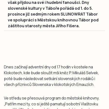
však přijdou na své i hudební fanoušci. Dny
slovenské kultury v Táboře pořádá od 1. do 5.
prosince již sedmým rokem SLUNOWRAT Tábor
ve spolupráci s Městskou knihovnou Tábor pod
záštitou starosty města Jiřího Fišera.
Dnes začínají adventní dny od 17 hodin v kostele na
Klokotech, kde bude sloužit mši kněz P. Mikuláš Selvek,
poté bude následovat setkání slovenských rodáků i
všech příznivců Slovenska v klokotských Emauzích.
Ve středu se přesouvá program do městské knihovny.
„Patřím mezi ty, co si ještě pamatují sobotní Vlaštovku