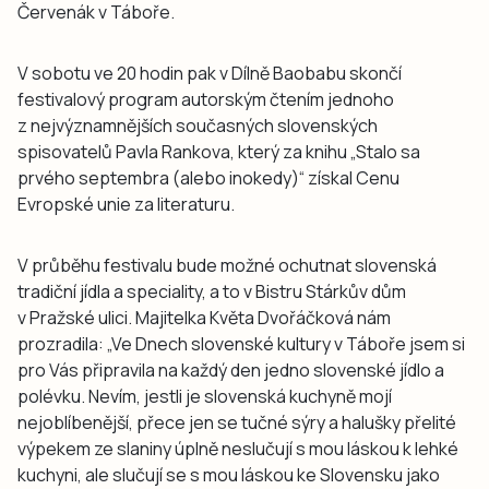
Červenák v Táboře.
V sobotu ve 20 hodin pak v Dílně Baobabu skončí
festivalový program autorským čtením jednoho
z nejvýznamnějších současných slovenských
spisovatelů Pavla Rankova, který za knihu „Stalo sa
prvého septembra (alebo inokedy)“ získal Cenu
Evropské unie za literaturu.
V průběhu festivalu bude možné ochutnat slovenská
tradiční jídla a speciality, a to v Bistru Stárkův dům
v Pražské ulici. Majitelka Květa Dvořáčková nám
prozradila:
„Ve Dnech slovenské kultury v Táboře jsem si
pro Vás připravila na každý den jedno slovenské jídlo a
polévku. Nevím, jestli je slovenská kuchyně mojí
nejoblíbenější, přece jen se tučné sýry a halušky přelité
výpekem ze slaniny úplně neslučují s mou láskou k lehké
kuchyni, ale slučují se s mou láskou ke Slovensku jako