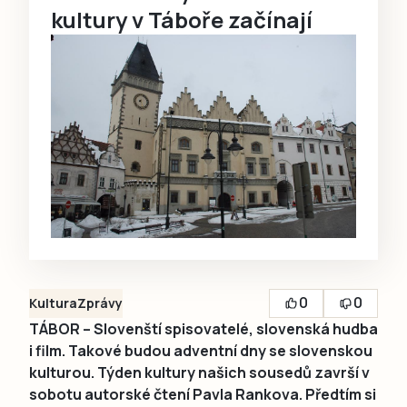
kultury v Táboře začínají
0
0
Kultura
Zprávy
TÁBOR – Slovenští spisovatelé, slovenská hudba
i film. Takové budou adventní dny se slovenskou
kulturou. Týden kultury našich sousedů završí v
sobotu autorské čtení Pavla Rankova. Předtím si