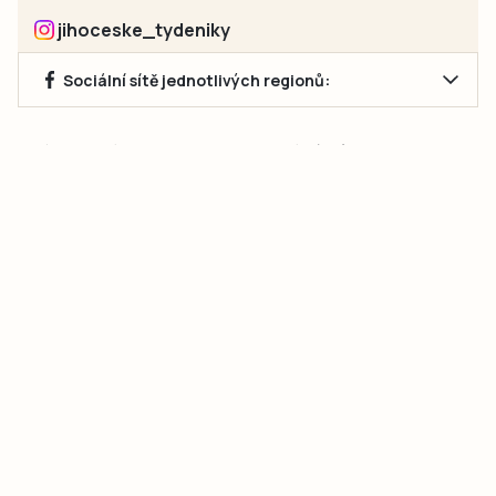
jihoceske_tydeniky
Sociální sítě jednotlivých regionů:
Jakékoliv užití obsahu, včetně převzetí článků, je bez souhlasu
společnosti Jihočeské týdeníky s.r.o. zakázáno. Souhlas lze
získat na e-mailu:
neumann@jihocesketydeniky.cz
.
2026 © Copyright Jihočeské týdeníky s.r.o.
Pravidla vkládání Inzerátů a zpracování osobních
údajů
Pravidla vkládání příspěvků
Hlavním cílem projektu „Nový vizuál webových stránek pro Jihočeské
týdeníky s.r.o." je optimalizace vizuálního stylu stávající značky a
modernizace grafického designu webu
jcted.cz
. Akcentována je funkčnost
uživatelského rozhraní webu, aby se stal moderním a přehledným zdrojem
důležitých a ověřených informací pro veřejnost. Projekt má zvýšit efektivitu a