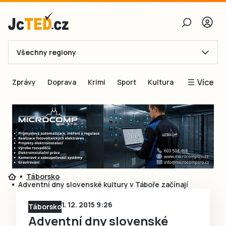
Všechny regiony
E-mail
Více
Zprávy
Doprava
Krimi
Sport
Kultura
Heslo
Blogy
Obnovit heslo
Inspirace
Čtenáři píší
Přihlásit se
Speciální přílohy
Přihlásit se přes Facebook
Inzerce
Táborsko
Adventní dny slovenské kultury v Táboře začínají
Ještě nemám účet, chci se
Registrovat
1. 12. 2015 9:26
Táborsko
Adventní dny slovenské