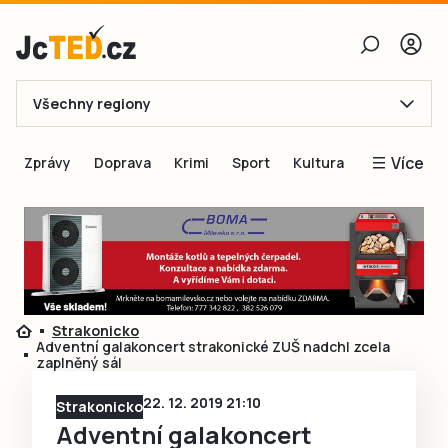
Všechny regiony
E-mail
Více
Zprávy
Doprava
Krimi
Sport
Kultura
Heslo
Blogy
Obnovit heslo
Inspirace
Čtenáři píší
Přihlásit se
Speciální přílohy
Strakonicko
Přihlásit se přes Facebook
Inzerce
Adventní galakoncert strakonické ZUŠ nadchl zcela
zaplněný sál
Ještě nemám účet, chci se
Registrovat
22. 12. 2019 21:10
Strakonicko
Adventní galakoncert