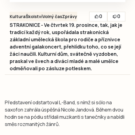
0
0
Kultura
Školství
Volný čas
Zprávy
STRAKONICE - Ve čtvrtek 19. prosince, tak, jak je
tradicí každý rok, uspořádala strakonická
základní umělecká škola pro rodiče a příznivce
adventní galakoncert, přehlídku toho, co se její
žáci naučili. Kulturní dům, svátečně vyzdoben,
praskal ve švech a diváci mladé a malé umělce
odměňovali po zásluze potleskem.
Představení odstartoval L-Band, s nímž si sólo na
saxofon zahrála úspěšná Nicole Jandová. Během dvou
hodin se na pódiu střídali muzikanti s tanečníky a nabídli
směs rozmanitých žánrů.