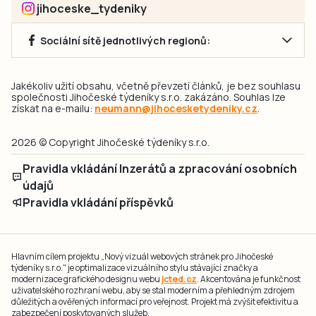
jihoceske_tydeniky
Sociální sítě jednotlivých regionů:
Jakékoliv užití obsahu, včetně převzetí článků, je bez souhlasu
společnosti Jihočeské týdeníky s.r.o. zakázáno. Souhlas lze
získat na e-mailu:
neumann@jihocesketydeniky.cz
.
2026 © Copyright Jihočeské týdeníky s.r.o.
Pravidla vkládání Inzerátů a zpracování osobních
údajů
Pravidla vkládání příspěvků
Hlavním cílem projektu „Nový vizuál webových stránek pro Jihočeské
týdeníky s.r.o." je optimalizace vizuálního stylu stávající značky a
modernizace grafického designu webu
jcted.cz
. Akcentována je funkčnost
uživatelského rozhraní webu, aby se stal moderním a přehledným zdrojem
důležitých a ověřených informací pro veřejnost. Projekt má zvýšit efektivitu a
zabezpečení poskytovaných služeb.