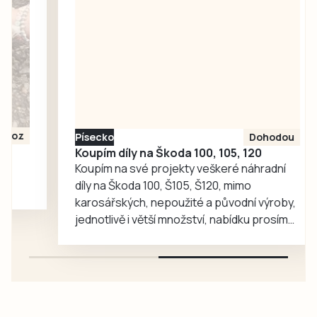
Písecko
Dohodou
Koupím díly na Škoda 100, 105, 120
Koupím na své projekty veškeré náhradní
díly na Škoda 100, Š105, Š120, mimo
karosářských, nepoužité a původní výroby,
jednotlivě i větší množství, nabídku prosím
pouze na e-mail: svorpi@seznam.cz.