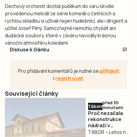
Dechový orchestr dostal publikum do varu skvěle
provedenou melodií ze série komedií o četnících a
rychlou skladbu si užívali nejen hudebníci, ale i dirigent a
učitel Josef Pilný. Samozřejmě nemohly chybět ani
dudácké soubory, které v závěru navodily krásnou
vánoční atmosféru koledami
Diskuse k článku
Pro přidávání komentářů je nutné se
přihlásit
/
registrovat
.
Související články
před 30
Táborsko
minutami
Proč nezačala
rekonstrukce
nádraží v
Táboře?
TÁBOR – Letos na