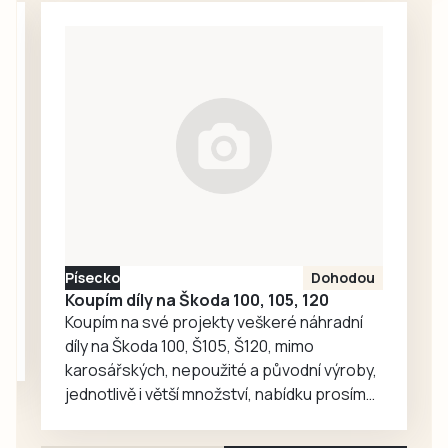
setkávání,
službou v
odpočinek i
Milevsku, kam za
společné aktivity.
seniory znovu
zavítaly děti z
dětské skupiny
Jesličky Milísek.
Děti přinášejí do
života seniorů
radost, ti jim na
oplátku vyprávějí
zajímavé příběhy.
Písecko
Dohodou
Koupím díly na Škoda 100, 105, 120
Koupím na své projekty veškeré náhradní
díly na Škoda 100, Š105, Š120, mimo
karosářských, nepoužité a původní výroby,
jednotlivě i větší množství, nabídku prosím
pouze na e-mail: svorpi@seznam.cz.