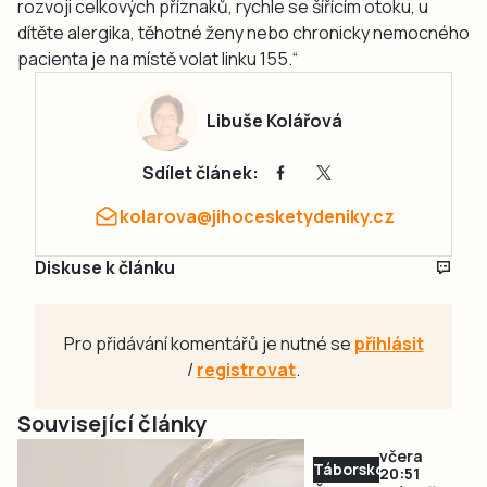
rozvoji celkových příznaků, rychle se šířícím otoku, u
dítěte alergika, těhotné ženy nebo chronicky nemocného
pacienta je na místě volat linku 155.“
Libuše Kolářová
Sdílet článek:
kolarova@jihocesketydeniky.cz
Diskuse k článku
Pro přidávání komentářů je nutné se
přihlásit
/
registrovat
.
Související články
včera
Táborsko
20:51