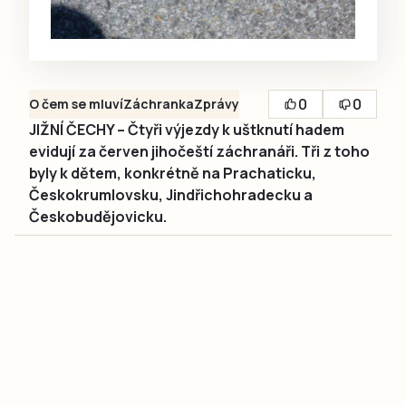
0
0
O čem se mluví
Záchranka
Zprávy
JIŽNÍ ČECHY – Čtyři výjezdy k uštknutí hadem
evidují za červen jihočeští záchranáři. Tři z toho
byly k dětem, konkrétně na Prachaticku,
Českokrumlovsku, Jindřichohradecku a
Českobudějovicku.