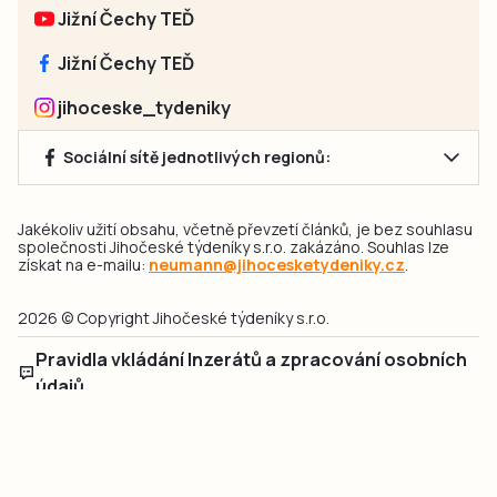
Jižní Čechy TEĎ
Jižní Čechy TEĎ
jihoceske_tydeniky
Sociální sítě jednotlivých regionů:
Jakékoliv užití obsahu, včetně převzetí článků, je bez souhlasu
společnosti Jihočeské týdeníky s.r.o. zakázáno. Souhlas lze
získat na e-mailu:
neumann@jihocesketydeniky.cz
.
2026 © Copyright Jihočeské týdeníky s.r.o.
Pravidla vkládání Inzerátů a zpracování osobních
údajů
Pravidla vkládání příspěvků