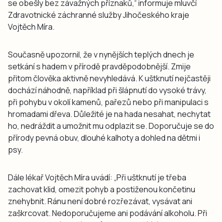
se obešly bez závažných příznaků,“ informuje mluvčí
Zdravotnické záchranné služby Jihočeského kraje
Vojtěch Míra.
Současně upozornil, že v nynějších teplých dnech je
setkání s hadem v přírodě pravděpodobnější. Zmije
přitom člověka aktivně nevyhledává. K uštknutí nejčastěji
dochází náhodně, například při šlápnutí do vysoké trávy,
při pohybu v okolí kamenů, pařezů nebo při manipulaci s
hromadami dřeva. Důležité je na hada nesahat, nechytat
ho, nedráždit a umožnit mu odplazit se. Doporučuje se do
přírody pevná obuv, dlouhé kalhoty a dohled na dětmi i
psy.
Dále lékař Vojtěch Míra uvádí: „Při uštknutí je třeba
zachovat klid, omezit pohyb a postiženou končetinu
znehybnit. Ránu není dobré rozřezávat, vysávat ani
zaškrcovat. Nedoporučujeme ani podávání alkoholu. Při