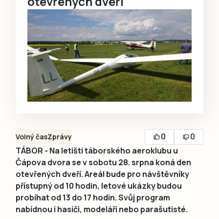
otevřených dveří
0
0
Volný čas
Zprávy
TÁBOR - Na letišti táborského aeroklubu u
Čápova dvora se v sobotu 28. srpna koná den
otevřených dveří. Areál bude pro návštěvníky
přístupný od 10 hodin, letové ukázky budou
probíhat od 13 do 17 hodin. Svůj program
nabídnou i hasiči, modeláři nebo parašutisté.