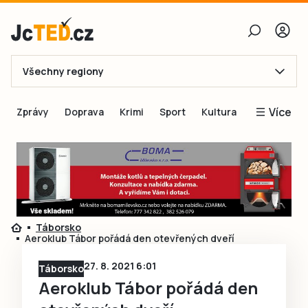
Všechny regiony
E-mail
Více
Zprávy
Doprava
Krimi
Sport
Kultura
Heslo
Blogy
Obnovit heslo
Inspirace
Čtenáři píší
Přihlásit se
Speciální přílohy
Táborsko
Přihlásit se přes Facebook
Inzerce
Aeroklub Tábor pořádá den otevřených dveří
Ještě nemám účet, chci se
Registrovat
27. 8. 2021 6:01
Táborsko
Aeroklub Tábor pořádá den