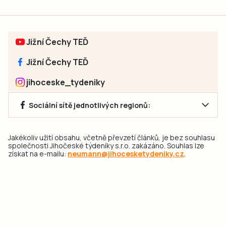
Jižní Čechy TEĎ
Jižní Čechy TEĎ
jihoceske_tydeniky
Sociální sítě jednotlivých regionů:
Jakékoliv užití obsahu, včetně převzetí článků, je bez souhlasu
společnosti Jihočeské týdeníky s.r.o. zakázáno. Souhlas lze
získat na e-mailu:
neumann@jihocesketydeniky.cz
.
2026 © Copyright Jihočeské týdeníky s.r.o.
Pravidla vkládání Inzerátů a zpracování osobních
údajů
Pravidla vkládání příspěvků