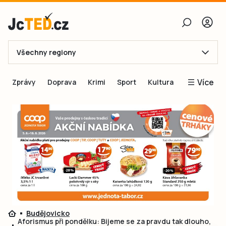
Všechny regiony
E-mail
Více
Zprávy
Doprava
Krimi
Sport
Kultura
Heslo
Blogy
Obnovit heslo
Inspirace
Čtenáři píší
Přihlásit se
Speciální přílohy
Přihlásit se přes Facebook
Inzerce
Ještě nemám účet, chci se
Registrovat
Budějovicko
Aforismus při pondělku: Bijeme se za pravdu tak dlouho,