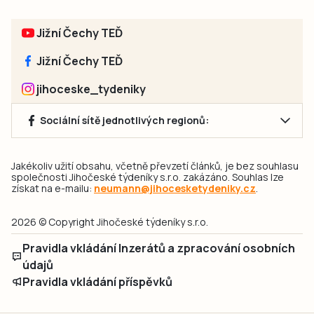
Jižní Čechy TEĎ
Jižní Čechy TEĎ
jihoceske_tydeniky
Sociální sítě jednotlivých regionů:
Jakékoliv užití obsahu, včetně převzetí článků, je bez souhlasu
společnosti Jihočeské týdeníky s.r.o. zakázáno. Souhlas lze
získat na e-mailu:
neumann@jihocesketydeniky.cz
.
2026 © Copyright Jihočeské týdeníky s.r.o.
Pravidla vkládání Inzerátů a zpracování osobních
údajů
Pravidla vkládání příspěvků