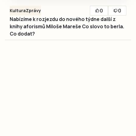
0
0
Kultura
Zprávy
Nabízíme k rozjezdu do nového týdne další z
knihy aforismů Miloše Mareše Co slovo to berla.
Co dodat?