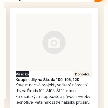
srpna v Domově s
pro každodenní
pečovatelskou
setkávání,
službou v
odpočinek i
Milevsku, kam za
společné aktivity.
seniory znovu
zavítaly děti z
dětské skupiny
Jesličky Milísek.
Děti přinášejí do
života seniorů
radost, ti jim na
oplátku vyprávějí
zajímavé příběhy.
Písecko
Dohodou
Koupím díly na Škoda 100, 105, 120
Koupím na své projekty veškeré náhradní
díly na Škoda 100, Š105, Š120, mimo
karosářských, nepoužité a původní výroby,
jednotlivě i větší množství, nabídku prosím
pouze na e-mail: svorpi@seznam.cz.