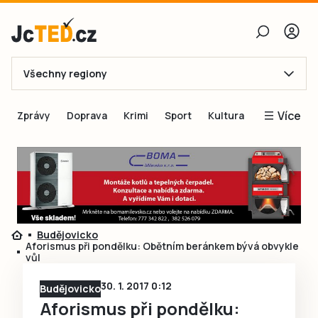
Všechny regiony
E-mail
Více
Zprávy
Doprava
Krimi
Sport
Kultura
Heslo
Blogy
Obnovit heslo
Inspirace
Čtenáři píší
Přihlásit se
Speciální přílohy
Budějovicko
Přihlásit se přes Facebook
Inzerce
Aforismus při pondělku: Obětním beránkem bývá obvykle
vůl
Ještě nemám účet, chci se
Registrovat
30. 1. 2017 0:12
Budějovicko
Aforismus při pondělku: