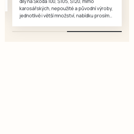
díly na Škoda 100, Š105, Š120, mimo
karosářských, nepoužité a původní výroby,
jednotlivě i větší množství, nabídku prosím
pouze na e-mail: svorpi@seznam.cz.