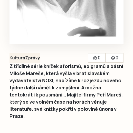
0
0
Kultura
Zprávy
Z třídílné série knížek aforismů, epigramů a básní
Miloše Mareše, která vyšla v bratislavském
vydavatelství NOXI, nabízíme k rozjezdu nového
týdne další námět k zamyšlení. A možná
tentokrát i k pousmání... Majitel firmy Peří Mareš,
který se ve volném čase na horách věnuje
literatuře, své knížky pokřtí v polovině února v
Praze.