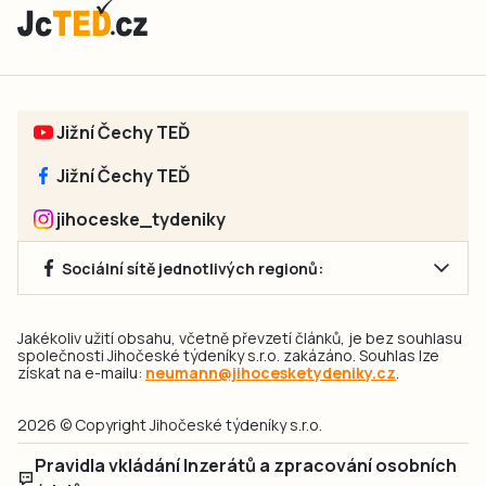
Jižní Čechy TEĎ
Jižní Čechy TEĎ
jihoceske_tydeniky
Sociální sítě jednotlivých regionů:
Jakékoliv užití obsahu, včetně převzetí článků, je bez souhlasu
společnosti Jihočeské týdeníky s.r.o. zakázáno. Souhlas lze
získat na e-mailu:
neumann@jihocesketydeniky.cz
.
2026 © Copyright Jihočeské týdeníky s.r.o.
Pravidla vkládání Inzerátů a zpracování osobních