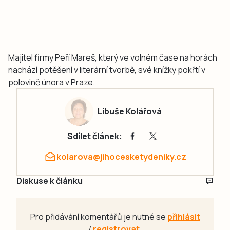
Majitel firmy Peří Mareš, který ve volném čase na horách
nachází potěšení v literární tvorbě, své knížky pokřtí v
polovině února v Praze.
Libuše Kolářová
Sdílet článek:
kolarova@jihocesketydeniky.cz
Diskuse k článku
Pro přidávání komentářů je nutné se
přihlásit
/
registrovat
.