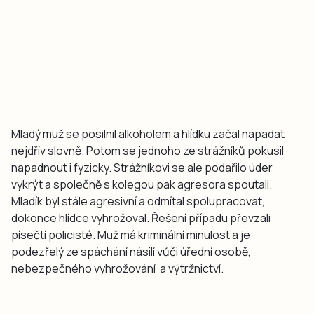
Mladý muž se posilnil alkoholem a hlídku začal napadat
nejdřív slovně. Potom se jednoho ze strážníků pokusil
napadnout i fyzicky. Strážníkovi se ale podařilo úder
vykrýt a společně s kolegou pak agresora spoutali.
Mladík byl stále agresivní a odmítal spolupracovat,
dokonce hlídce vyhrožoval. Řešení případu převzali
písečtí policisté. Muž má kriminální minulost a je
podezřelý ze spáchání násilí vůči úřední osobě,
nebezpečného vyhrožování a výtržnictví.