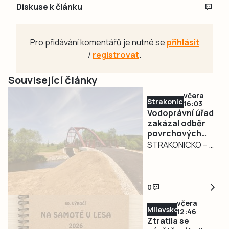
Diskuse k článku
Pro přidávání komentářů je nutné se
přihlásit
/
registrovat
.
Související články
včera
Strakonicko
16:03
Vodoprávní úřad
zakázal odběr
povrchových
vod na
STRAKONICKO – V
Strakonicku
reakci na
současné
hydrologické
0
podmínky vydal
včera
Městský úřad
Milevsko
12:46
Strakonice
Ztratila se