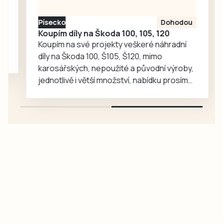
Písecko
Dohodou
Koupím díly na Škoda 100, 105, 120
Koupím na své projekty veškeré náhradní
díly na Škoda 100, Š105, Š120, mimo
karosářských, nepoužité a původní výroby,
jednotlivě i větší množství, nabídku prosím
pouze na e-mail: svorpi@seznam.cz.