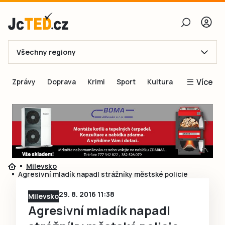
Všechny regiony
E-mail
Více
Zprávy
Doprava
Krimi
Sport
Kultura
Heslo
Blogy
Obnovit heslo
Inspirace
Čtenáři píší
Přihlásit se
Speciální přílohy
Milevsko
Přihlásit se přes Facebook
Inzerce
Agresivní mladík napadl strážníky městské policie
Ještě nemám účet, chci se
Registrovat
29. 8. 2016 11:38
Milevsko
Agresivní mladík napadl